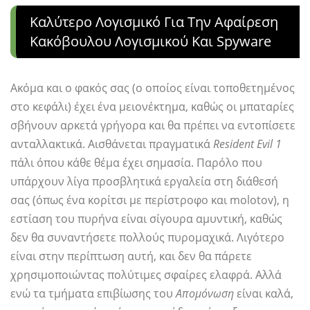
Καλύτερο Λογισμικό Για Την Αφαίρεση
Κακόβουλου Λογισμικού Και Spyware
Ακόμα και ο φακός σας (ο οποίος είναι τοποθετημένος
στο κεφάλι) έχει ένα μειονέκτημα, καθώς οι μπαταρίες
σβήνουν αρκετά γρήγορα και θα πρέπει να εντοπίσετε
ανταλλακτικά. Αισθάνεται πραγματικά
Resident Evil 1
πάλι όπου κάθε θέμα έχει σημασία. Παρόλο που
υπάρχουν λίγα προσβλητικά εργαλεία στη διάθεσή
σας (όπως ένα κορίτσι με περίστροφο και molotov), ​​η
εστίαση του πυρήνα είναι σίγουρα αμυντική, καθώς
δεν θα συναντήσετε πολλούς πυρομαχικά. Λιγότερο
είναι στην περίπτωση αυτή, και δεν θα πάρετε
χρησιμοποιώντας πολύτιμες σφαίρες ελαφρά. Αλλά
ενώ τα τμήματα επιβίωσης του
Απομόνωση
είναι καλά,