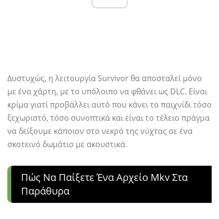
Δυστυχώς, η λειτουργία Survivor θα αποσταλεί μόνο
με ένα χάρτη, με το υπόλοιπο να φθάνει ως DLC. Είναι
κρίμα γιατί προβάλλει αυτό που κάνει το παιχνίδι τόσο
ξεχωριστό, τόσο συνοπτικά και είναι το τέλειο πράγμα
να δείξουμε κάποιον στο νεκρό της νύχτας σε ένα
σκοτεινό δωμάτιο με ακουστικά.
Πώς Να Παίξετε Ένα Αρχείο Mkv Στα
Παράθυρα