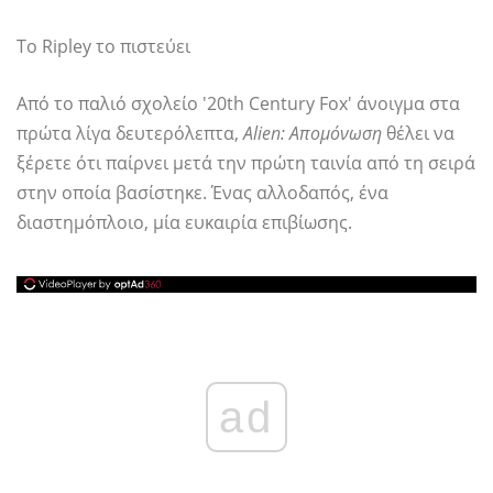
Το Ripley το πιστεύει
Από το παλιό σχολείο '20th Century Fox' άνοιγμα στα
πρώτα λίγα δευτερόλεπτα,
Alien: Απομόνωση
θέλει να
ξέρετε ότι παίρνει μετά την πρώτη ταινία από τη σειρά
στην οποία βασίστηκε. Ένας αλλοδαπός, ένα
διαστημόπλοιο, μία ευκαιρία επιβίωσης.
ad