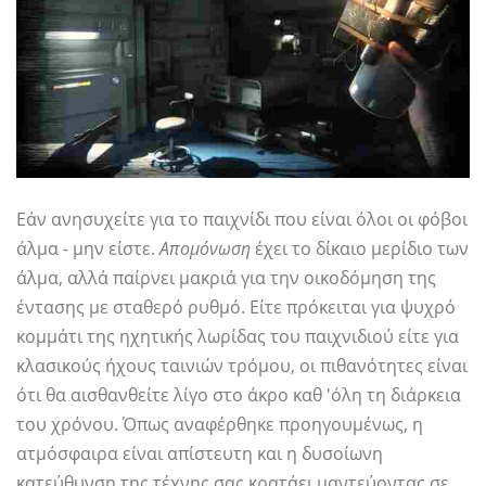
Εάν ανησυχείτε για το παιχνίδι που είναι όλοι οι φόβοι
άλμα - μην είστε.
Απομόνωση
έχει το δίκαιο μερίδιο των
άλμα, αλλά παίρνει μακριά για την οικοδόμηση της
έντασης με σταθερό ρυθμό. Είτε πρόκειται για ψυχρό
κομμάτι της ηχητικής λωρίδας του παιχνιδιού είτε για
κλασικούς ήχους ταινιών τρόμου, οι πιθανότητες είναι
ότι θα αισθανθείτε λίγο στο άκρο καθ 'όλη τη διάρκεια
του χρόνου. Όπως αναφέρθηκε προηγουμένως, η
ατμόσφαιρα είναι απίστευτη και η δυσοίωνη
κατεύθυνση της τέχνης σας κρατάει μαντεύοντας σε