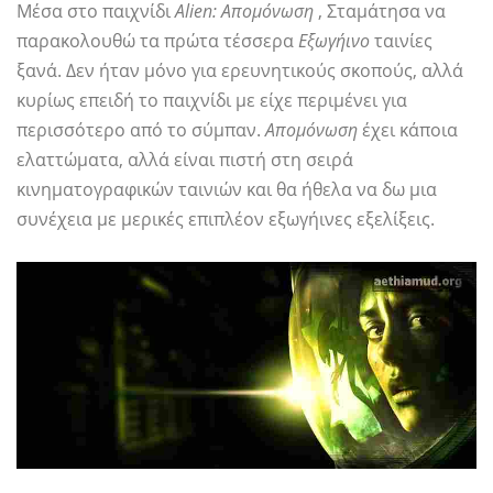
Μέσα στο παιχνίδι
Alien: Απομόνωση
, Σταμάτησα να
παρακολουθώ τα πρώτα τέσσερα
Εξωγήινο
ταινίες
ξανά. Δεν ήταν μόνο για ερευνητικούς σκοπούς, αλλά
κυρίως επειδή το παιχνίδι με είχε περιμένει για
περισσότερο από το σύμπαν.
Απομόνωση
έχει κάποια
ελαττώματα, αλλά είναι πιστή στη σειρά
κινηματογραφικών ταινιών και θα ήθελα να δω μια
συνέχεια με μερικές επιπλέον εξωγήινες εξελίξεις.