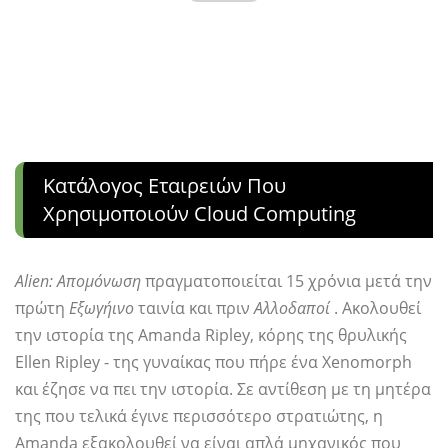
Κατάλογος Εταιρειών Που
Χρησιμοποιούν Cloud Computing
Alien: Απομόνωση
πραγματοποιείται 15 χρόνια μετά την
πρώτη
Εξωγήινο
ταινία και πριν
Αλλοδαποί
. Ακολουθεί
την ιστορία της Amanda Ripley, κόρης της θρυλικής
Ellen Ripley - της γυναίκας που πήρε ένα Xenomorph
και έζησε να πει την ιστορία. Σε αντίθεση με τη μητέρα
της που τελικά έγινε περισσότερο στρατιώτης, η
Amanda εξακολουθεί να είναι απλά μηχανικός που