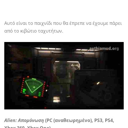
Αυτό είναι το παιχνίδι που θα έπρεπε να έχουμε πάρει
από το κιβώτιο ταχυτήτων.
Alien: Απομόνωση
(PC (αναθεωρημένο), PS3, PS4,