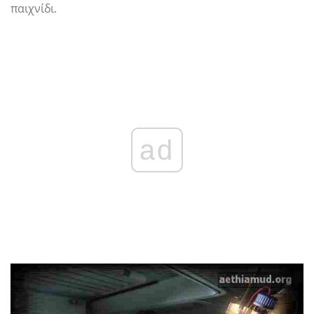
παιχνίδι.
ad