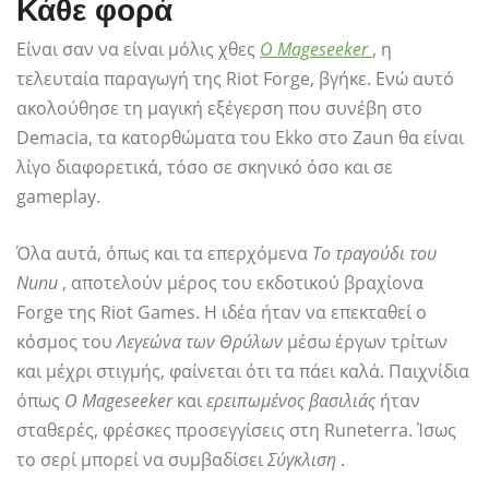
Κάθε φορά
Είναι σαν να είναι μόλις χθες
Ο Mageseeker
, η
τελευταία παραγωγή της Riot Forge, βγήκε. Ενώ αυτό
ακολούθησε τη μαγική εξέγερση που συνέβη στο
Demacia, τα κατορθώματα του Ekko στο Zaun θα είναι
λίγο διαφορετικά, τόσο σε σκηνικό όσο και σε
gameplay.
Όλα αυτά, όπως και τα επερχόμενα
Το τραγούδι του
Nunu
, αποτελούν μέρος του εκδοτικού βραχίονα
Forge της Riot Games. Η ιδέα ήταν να επεκταθεί ο
κόσμος του
Λεγεώνα των Θρύλων
μέσω έργων τρίτων
και μέχρι στιγμής, φαίνεται ότι τα πάει καλά. Παιχνίδια
όπως
Ο Mageseeker
και
ερειπωμένος βασιλιάς
ήταν
σταθερές, φρέσκες προσεγγίσεις στη Runeterra. Ίσως
το σερί μπορεί να συμβαδίσει
Σύγκλιση
.