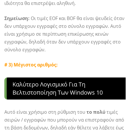
ιδιότητα θα επιστρέψει αληθινή.
Σημείωση:
Οι τιμές EOF και BOF θα είναι ψευδείς όταν
δεν υπάρχουν εγγραφές στο σύνολο εγγραφών. Αυτό
είναι χρήσιμο σε περίπτωση επικύρωσης κενών
εγγραφών, δηλαδή όταν δεν υπάρχουν εγγραφές στο
σύνολο εγγραφών.
# 3) Μέγιστος αριθμός:
Καλύτερο Λογισμικό Για Τη
Βελτιστοποίηση Των Windows 10
Αυτό είναι χρήσιμο στη ρύθμιση του
το πολύ
τιμές
σειρών / εγγραφών που μπορούν να επιστραφούν από
τη βάση δεδομένων, δηλαδή εάν θέλετε να λάβετε έως