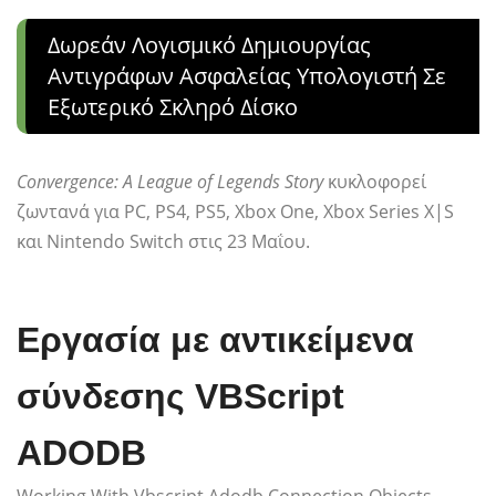
Δωρεάν Λογισμικό Δημιουργίας
Αντιγράφων Ασφαλείας Υπολογιστή Σε
Εξωτερικό Σκληρό Δίσκο
Convergence: A League of Legends Story
κυκλοφορεί
ζωντανά για PC, PS4, PS5, Xbox One, Xbox Series X|S
και Nintendo Switch στις 23 Μαΐου.
Εργασία με αντικείμενα
σύνδεσης VBScript
ADODB
Working With Vbscript Adodb Connection Objects