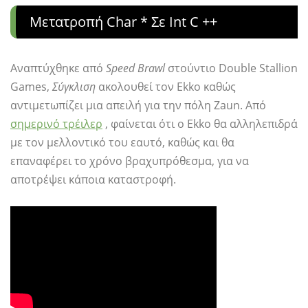
Μετατροπή Char * Σε Int C ++
Αναπτύχθηκε από
Speed ​​Brawl
στούντιο Double Stallion
Games,
Σύγκλιση
ακολουθεί τον Ekko καθώς
αντιμετωπίζει μια απειλή για την πόλη Zaun. Από
σημερινό τρέιλερ
, φαίνεται ότι ο Ekko θα αλληλεπιδρά
με τον μελλοντικό του εαυτό, καθώς και θα
επαναφέρει το χρόνο βραχυπρόθεσμα, για να
αποτρέψει κάποια καταστροφή.