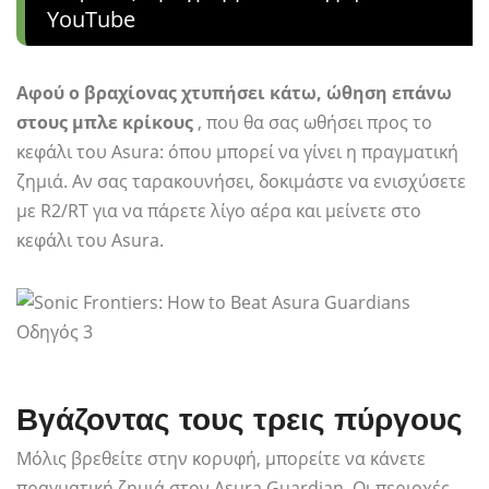
YouTube
Αφού ο βραχίονας χτυπήσει κάτω, ώθηση επάνω
στους μπλε κρίκους
, που θα σας ωθήσει προς το
κεφάλι του Asura: όπου μπορεί να γίνει η πραγματική
ζημιά. Αν σας ταρακουνήσει, δοκιμάστε να ενισχύσετε
με R2/RT για να πάρετε λίγο αέρα και μείνετε στο
κεφάλι του Asura.
Βγάζοντας τους τρεις πύργους
Μόλις βρεθείτε στην κορυφή, μπορείτε να κάνετε
πραγματική ζημιά στον Asura Guardian. Οι περιοχές