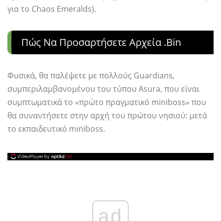
για το Chaos Emeralds).
Πώς Να Προσαρτήσετε Αρχεία .bin
Φυσικά, θα παλέψετε με πολλούς Guardians,
συμπεριλαμβανομένου του τύπου Asura, που είναι
συμπτωματικά το «πρώτο πραγματικό miniboss» που
θα συναντήσετε στην αρχή του πρώτου νησιού: μετά
το εκπαιδευτικό miniboss.
ad