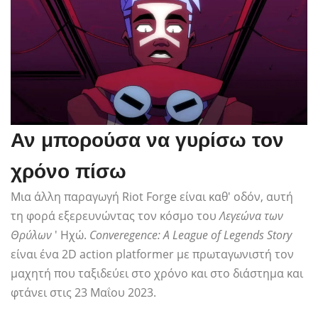
Αν μπορούσα να γυρίσω τον
χρόνο πίσω
Μια άλλη παραγωγή Riot Forge είναι καθ' οδόν, αυτή
τη φορά εξερευνώντας τον κόσμο του
Λεγεώνα των
Θρύλων
' Ηχώ.
Converegence: A League of Legends Story
είναι ένα 2D action platformer με πρωταγωνιστή τον
μαχητή που ταξιδεύει στο χρόνο και στο διάστημα και
φτάνει στις 23 Μαΐου 2023.