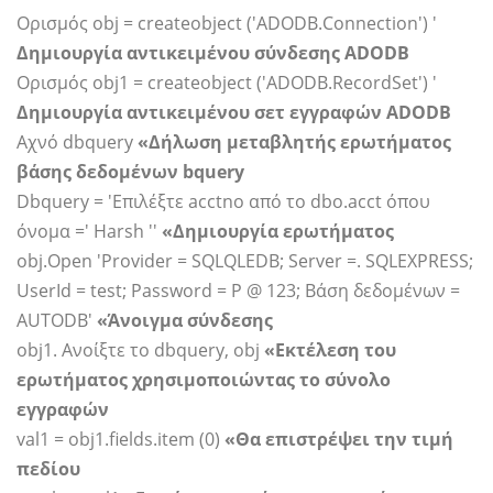
Ορισμός obj = createobject ('ADODB.Connection') '
Δημιουργία αντικειμένου σύνδεσης ADODB
Ορισμός obj1 = createobject ('ADODB.RecordSet') '
Δημιουργία αντικειμένου σετ εγγραφών ADODB
Αχνό dbquery
«Δήλωση μεταβλητής ερωτήματος
βάσης δεδομένων bquery
Dbquery = 'Επιλέξτε acctno από το dbo.acct όπου
όνομα =' Harsh ''
«Δημιουργία ερωτήματος
obj.Open 'Provider = SQLQLEDB; Server =. SQLEXPRESS;
UserId = test; Password = P @ 123; Βάση δεδομένων =
AUTODB'
«Άνοιγμα σύνδεσης
obj1. Ανοίξτε το dbquery, obj
«Εκτέλεση του
ερωτήματος χρησιμοποιώντας το σύνολο
εγγραφών
val1 = obj1.fields.item (0)
«Θα επιστρέψει την τιμή
πεδίου