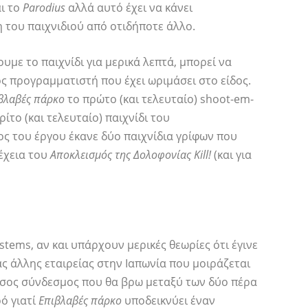
ι το
Parodius
αλλά αυτό έχει να κάνει
 του παιχνιδιού από οτιδήποτε άλλο.
ουμε το παιχνίδι για μερικά λεπτά, μπορεί να
ός προγραμματιστή που έχει ωριμάσει στο είδος.
βλαβές πάρκο
το πρώτο (και τελευταίο) shoot-em-
ρίτο (και τελευταίο) παιχνίδι του
ιος του έργου έκανε δύο παιχνίδια γρίφων που
έχεια του
Αποκλεισμός της Δολοφονίας Kill!
(και για
Systems, αν και υπάρχουν μερικές θεωρίες ότι έγινε
ς άλλης εταιρείας στην Ιαπωνία που μοιράζεται
σος σύνδεσμος που θα βρω μεταξύ των δύο πέρα ​​
ό γιατί
Επιβλαβές πάρκο
υποδεικνύει έναν