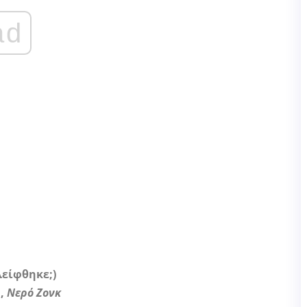
ad
είφθηκε;)
,
Νερό Ζονκ