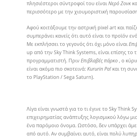
πλησιέστεροι σύντροφοί του είναι
Νερό Ζονκ
κα
περισσότερο με την χιουμοριστική παρουσίαση
Αφού κοιτάξουμε την αστρική pixel art και παίζ
συμπεράνει κανείς ότι αυτό είναι το προϊόν εν
Με εκπλήσσει το γεγονός ότι όχι μόνο είναι
Επι
up από την Sky Think Systems, είναι επίσης το τ
προγραμματιστή. Πριν
Επιβλαβές πάρκο
, ο κύρ
είναι ακόμα πιο σκοτεινά:
Kururin Pa!
και τη συν
το PlayStation / Sega Saturn).
Λίγα είναι γνωστά για το τι έγινε το Sky Think 
επιχειρηματίας ανάπτυξης λογισμικού λόγω μια
ένα παρόμοιο όνομα. Ωστόσο, δεν υπάρχει άμε
από αυτό. Αν συμβαίνει αυτό, είναι πολύ λυπηρ