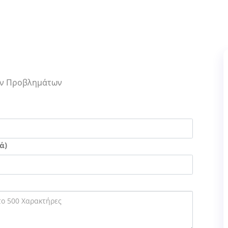
Των Προβλημάτων
ά)