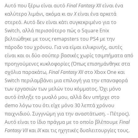
Αυτό που ξέρω είναι αυτό
Final Fantasy XII
είναι ένα
καλύτερο λιμάνι, ακόμα κι αν
Χ
είναι ένα αρκετά
στερεό. Αυτό δεν είναι κάτι συγκεκριμένο για το
Switch, αλλά περισσότερο πώς ο Square Enix
βελτιώθηκε με τους remapsters του PS4 με την
πάροδο του χρόνου. Για να είμαι ειλικρινής, αυτές
είναι και οι δύο σούπερ βασικές χωρίς τσιμπήματα από
προηγούμενες κυκλοφορίες (Όπως επισημάνθηκε στα
σχόλια παρακάτω,
Final Fantasy XII
στο Xbox One και
Switch περιλαμβάνει μια επιλογή για την επαναφορά
των εργασιών των μελών του κόμματος. Όχι μόνο
αυτό έπληξε το μυαλό μου, αλλά δεν υπήρχε στο
demo λόγω του ότι είχε μόνο 30 λεπτά χρόνου
παιχνιδιού. Συγγνώμη για την αναστάτωση. - Πέτρος).
Αυτό είναι το ίδιο πράγμα με το οποίο βλέπουμε
Final
Fantasy VII
και
IX
και τις ηχητικές δυσλειτουργίες τους.