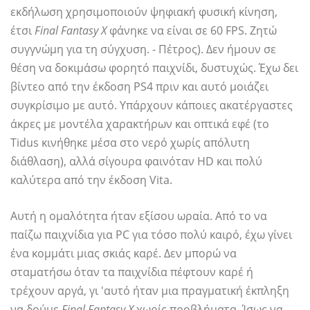
εκδήλωση χρησιμοποιούν ψηφιακή φυσική κίνηση,
έτσι
Final Fantasy X
φάνηκε να είναι σε 60 FPS. Ζητώ
συγγνώμη για τη σύγχυση. - Πέτρος). Δεν ήμουν σε
θέση να δοκιμάσω φορητό παιχνίδι, δυστυχώς. Έχω δει
βίντεο από την έκδοση PS4 πριν και αυτό μοιάζει
συγκρίσιμο με αυτό. Υπάρχουν κάποιες ακατέργαστες
άκρες με μοντέλα χαρακτήρων και οπτικά εφέ (το
Tidus κινήθηκε μέσα στο νερό χωρίς απόλυτη
διάθλαση), αλλά σίγουρα φαινόταν HD και πολύ
καλύτερα από την έκδοση Vita.
Αυτή η ομαλότητα ήταν εξίσου ωραία. Από το να
παίζω παιχνίδια για PC για τόσο πολύ καιρό, έχω γίνει
ένα κομμάτι μιας σκιάς καρέ. Δεν μπορώ να
σταματήσω όταν τα παιχνίδια πέφτουν καρέ ή
τρέχουν αργά, γι 'αυτό ήταν μια πραγματική έκπληξη
να δούμε
Final Fantasy X
χωρίς προβλήματα. Ίσως να