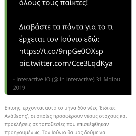
όλους τους παίκτες!
Διαβάστε τα πάντα για το τι
έρχεται τον Ιούνιο εδώ:
https://t.co/9npGe0OXsp
pic.twitter.com/Cce3LqdKya
- Interactive IO (@ Ιn Interactive) 31 Μαΐου
2019
Επίσης, έρχονται αυτό το μήνα δύο νέες 'Ειδικές
Ανάθεσης', οι οποίες προσφέρουν νέους στόχους και
προκλήσεις σε τοποθεσίες που επισκέφθηκαν
προηγουμένως. Τον Ιούνιο θα μας δούμε να