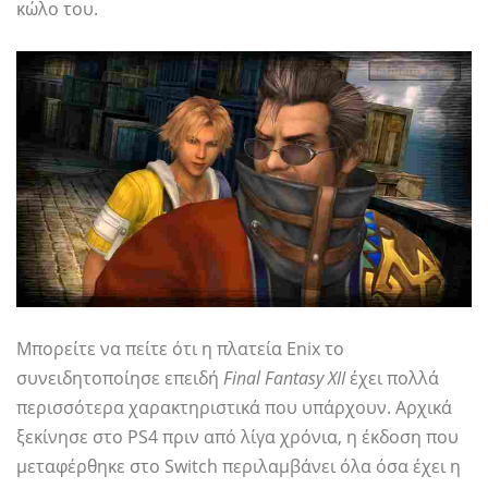
κώλο του.
Μπορείτε να πείτε ότι η πλατεία Enix το
συνειδητοποίησε επειδή
Final Fantasy XII
έχει πολλά
περισσότερα χαρακτηριστικά που υπάρχουν. Αρχικά
ξεκίνησε στο PS4 πριν από λίγα χρόνια, η έκδοση που
μεταφέρθηκε στο Switch περιλαμβάνει όλα όσα έχει η