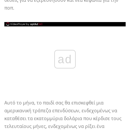
θέσεις για να εξερευνήσουν και νέα κεφάλια για την
ποπ.
ad
Αυτό το μήνα, το παιδί σας θα επισκεφθεί μια
αμερικανική τράπεζα επενδύσεων, ενδεχομένως να
καταθέσει τα εκατομμύρια δολάρια που κέρδισε τους
τελευταίους μήνες, ενδεχομένως να ρίξει ένα