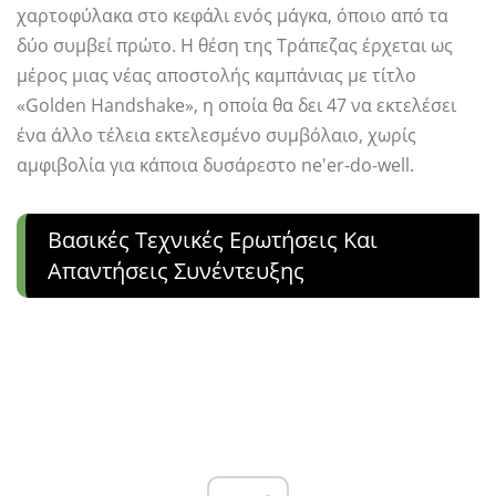
χαρτοφύλακα στο κεφάλι ενός μάγκα, όποιο από τα
δύο συμβεί πρώτο. Η θέση της Τράπεζας έρχεται ως
μέρος μιας νέας αποστολής καμπάνιας με τίτλο
«Golden Handshake», η οποία θα δει 47 να εκτελέσει
ένα άλλο τέλεια εκτελεσμένο συμβόλαιο, χωρίς
αμφιβολία για κάποια δυσάρεστο ne'er-do-well.
Βασικές Τεχνικές Ερωτήσεις Και
Απαντήσεις Συνέντευξης