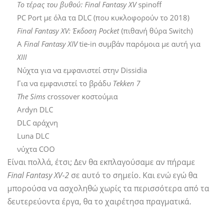
Το τέρας του βυθού: Final Fantasy XV
spinoff
PC Port με όλα τα DLC (που κυκλοφορούν το 2018)
Final Fantasy XV: Έκδοση Pocket
(πιθανή θύρα Switch)
Α
Final Fantasy XIV
tie-in συμβάν παρόμοια με αυτή για
XIII
Νύχτα για να εμφανιστεί στην Dissidia
Για να εμφανιστεί το βράδυ
Tekken 7
The Sims
crossover κοστούμια
Ardyn DLC
DLC αράχνη
Luna DLC
νύχτα COO
Είναι πολλά, έτσι; Δεν θα εκπλαγούσαμε αν πήραμε
Final Fantasy XV-2
σε αυτό το σημείο. Και ενώ εγώ θα
μπορούσα να ασχοληθώ χωρίς τα περισσότερα από τα
δευτερεύοντα έργα, θα το χαιρέτησα πραγματικά.