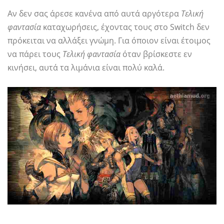
Αν δεν σας άρεσε κανένα από αυτά αργότερα
Τελική
φαντασία
καταχωρήσεις, έχοντας τους στο Switch δεν
πρόκειται να αλλάξει γνώμη. Για όποιον είναι έτοιμος
να πάρει τους
Τελική φαντασία
όταν βρίσκεστε εν
κινήσει, αυτά τα λιμάνια είναι πολύ καλά.