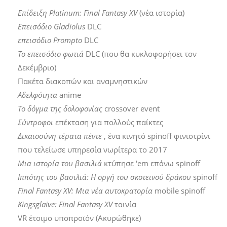
Επίδειξη Platinum: Final Fantasy XV
(νέα ιστορία)
Επεισόδιο Gladiolus
DLC
επεισόδιο Prompto
DLC
Το επεισόδιο φωτιά
DLC (που θα κυκλοφορήσει τον
Δεκέμβριο)
Πακέτα διακοπών και αναμνηστικών
Αδελφότητα
anime
Το δόγμα της δολοφονίας
crossover event
Σύντροφοι
επέκταση για πολλούς παίκτες
Δικαιοσύνη τέρατα πέντε
, ένα κινητό spinoff φινιστρίνι
που τελείωσε υπηρεσία νωρίτερα το 2017
Μια ιστορία του βασιλιά
κτύπησε 'em επάνω spinoff
Ιππότης του βασιλιά: Η οργή του σκοτεινού δράκου
spinoff
Final Fantasy XV: Μια νέα αυτοκρατορία
mobile spinoff
Kingsglaive: Final Fantasy XV
ταινία
VR έτοιμο υποπροϊόν (Ακυρώθηκε)