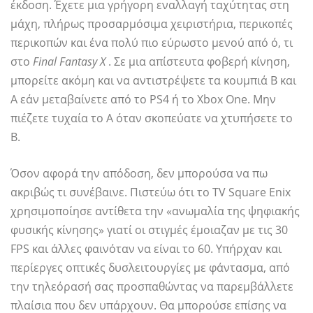
έκδοση. Έχετε μια γρήγορη εναλλαγή ταχύτητας στη
μάχη, πλήρως προσαρμόσιμα χειριστήρια, περικοπές
περικοπών και ένα πολύ πιο εύρωστο μενού από ό, τι
στο
Final Fantasy X
. Σε μια απίστευτα φοβερή κίνηση,
μπορείτε ακόμη και να αντιστρέψετε τα κουμπιά B και
A εάν μεταβαίνετε από το PS4 ή το Xbox One. Μην
πιέζετε τυχαία το A όταν σκοπεύατε να χτυπήσετε το
B.
Όσον αφορά την απόδοση, δεν μπορούσα να πω
ακριβώς τι συνέβαινε. Πιστεύω ότι το TV Square Enix
χρησιμοποίησε αντίθετα την «ανωμαλία της ψηφιακής
φυσικής κίνησης» γιατί οι στιγμές έμοιαζαν με τις 30
FPS και άλλες φαινόταν να είναι το 60. Υπήρχαν και
περίεργες οπτικές δυσλειτουργίες με φάντασμα, από
την τηλεόρασή σας προσπαθώντας να παρεμβάλλετε
πλαίσια που δεν υπάρχουν. Θα μπορούσε επίσης να