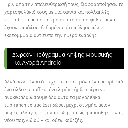
Πριν από την απελευθέρωσή τους, διαφοροποίησαν το
χαρτοφυλάκιό τους με μια ταινία και πολλαπλές
spinoffs, τα περισσότερα από τα οποία φαίνεται να
έχουν αποδώσει δεδομένου ότι πώλησε πέντε
εκατομμύρια αντίτυπα την ημέρα έναρξης.
Δωρεάν Πρόγραμμα Λήψης Μουσικής
Για Αγορά Android
Αλλά δεδομένου ότι έχουμε πάρει μόνο ένα σφυρί από
ένα άλλο spinoff και ένα λιμάνι, ήρθε η ώρα να
ανακεφαλαιώσουμε όλα αυτά τα μονολιθικά
subfranchise μας έχει δώσει μέχρι στιγμής, μείον
μικρές αλλαγές της ανάπτυξης, όπως η προσθήκη ενός
νέου παιχνιδιού + και ούτω καθεξής.