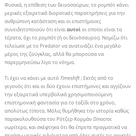
Φυσικά, η επίθεση των δεινοσαύρων, το ρομπότ κάνει
μερικές εξαιρετικά διορατικές παρατηρήσεις για την
ανθρώπινη κατάσταση και οι επιστήμονες
συνειδητοποιούν ότι είναι
αυτοί
οι οποίοι είναι τα
τέρατα, όχι το ρομπότ (ή οι δεινόσαυροι). Νομίζω ότι
τελείωσε με το Predator να ανατινάζει ένα μεγάλο
μέρος της ζούγκλας, αλλά θα μπορούσα να
παρερμηνεύσω λίγο το νόημα.
Τι έχει να κάνει με αυτό
Timeshift
; Εκτός από το
γεγονός ότι και οι δύο έχουν επιστήμονες και αγγίζουν
την εξαιρετικά υπερβολικά χρησιμοποιούμενη
επιστημονική φαντασία για το ταξίδι στο χρόνο,
απολύτως τίποτα. Μόλις θυμήθηκα την ιστορία καθώς
παρακολουθούσα τον Ρότζερ Κορμάν
Dinocroc
νωρίτερα, και σκέφτηκα ότι θα έπρεπε πραγματικά να
περάσω μερικές χιλιόμετρα από όλες αυτές τις φρικτές