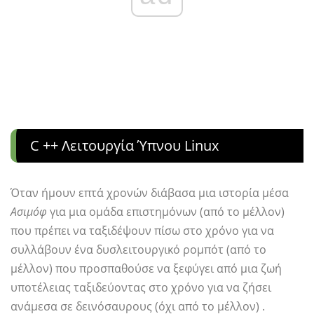
C ++ Λειτουργία Ύπνου Linux
Όταν ήμουν επτά χρονών διάβασα μια ιστορία μέσα
Ασιμόφ
για μια ομάδα επιστημόνων (από το μέλλον)
που πρέπει να ταξιδέψουν πίσω στο χρόνο για να
συλλάβουν ένα δυσλειτουργικό ρομπότ (από το
μέλλον) που προσπαθούσε να ξεφύγει από μια ζωή
υποτέλειας ταξιδεύοντας στο χρόνο για να ζήσει
ανάμεσα σε δεινόσαυρους (όχι από το μέλλον) .