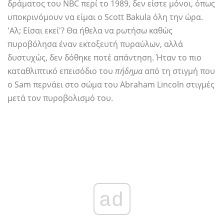
δράματος του NBC περί το 1989, δεν είστε μόνοι, όπως
υποκρινόμουν να είμαι ο Scott Bakula όλη την ώρα.
'Αλ; Είσαι εκεί'? Θα ήθελα να ρωτήσω καθώς
πυροβόλησα έναν εκτοξευτή πυραύλων, αλλά
δυστυχώς, δεν δόθηκε ποτέ απάντηση. Ήταν το πιο
καταθλιπτικό επεισόδιο του
πήδημα
από τη στιγμή που
ο Sam περνάει στο σώμα του Abraham Lincoln στιγμές
μετά τον πυροβολισμό του.
ad