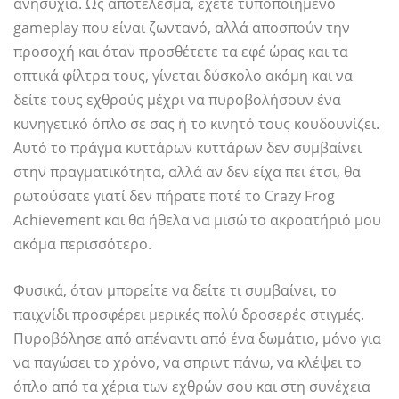
ανησυχία. Ως αποτέλεσμα, έχετε τυποποιημένο
gameplay που είναι ζωντανό, αλλά αποσπούν την
προσοχή και όταν προσθέτετε τα εφέ ώρας και τα
οπτικά φίλτρα τους, γίνεται δύσκολο ακόμη και να
δείτε τους εχθρούς μέχρι να πυροβολήσουν ένα
κυνηγετικό όπλο σε σας ή το κινητό τους κουδουνίζει.
Αυτό το πράγμα κυττάρων κυττάρων δεν συμβαίνει
στην πραγματικότητα, αλλά αν δεν είχα πει έτσι, θα
ρωτούσατε γιατί δεν πήρατε ποτέ το Crazy Frog
Achievement και θα ήθελα να μισώ το ακροατήριό μου
ακόμα περισσότερο.
Φυσικά, όταν μπορείτε να δείτε τι συμβαίνει, το
παιχνίδι προσφέρει μερικές πολύ δροσερές στιγμές.
Πυροβόλησε από απέναντι από ένα δωμάτιο, μόνο για
να παγώσει το χρόνο, να σπριντ πάνω, να κλέψει το
όπλο από τα χέρια των εχθρών σου και στη συνέχεια