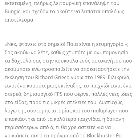
εκτεταμένη, πλήρως λειτουργική επανάληψη του
Bungie, και σχεδόν το ακούτε να λυπάται απαλά ως
αποτέλεσμα.
«Nex, φτάνεις στο σημείο! Ποια είναι η ετυμηγορία »;
Σας ακούω να λέτε, καθώς χτυπάτε με ανυπομονησία
τα δάχτυλά σας στην κουκούλα ενός αυτοκινήτου που
ακουμπάτε ενώ προσπαθείτε να αποκαταστήσετε την
έκκληση του Richard Grieco γύρω στο 1989. Ειλικρινά,
είναι ένα κομμάτι μιας εκτίναξης: το παιχνίδι είναι ένα
στερεό, δημιουργικό FPS που φέρνει πολλές νέες ιδέες
στο είδος, παρά τις μικρές ατέλειές του. Δυστυχώς,
λόγω της σύντομης ιστορίας και του multiplayer που
επισκιάστηκε από τα καλύτερα παιχνίδια, η δαπάνη
περισσότερων από ό, τι θα χρειαστείτε για να
νοικιάσετε αυτό το πράγμα από το Blockbuster θα