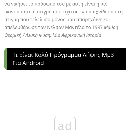
να νικήσει το πρόσωπό του με αυτή είναι η πιο
ικανοποιητική στιγμή που είχα σε ένα παιχνίδι από τη
στιγμή που τελείωσα μόνος μου απαρτχάιντ και
απελευθέρωσε τον Νέλσον Μαντέλα το 1997
Μαύρη
Θερμική / Λευκή Φυση: Μια Αφρικανική Ιστορία
.
Τι Είναι Καλό Πρόγραμμα Λήψης Mp3
Για Android
ad