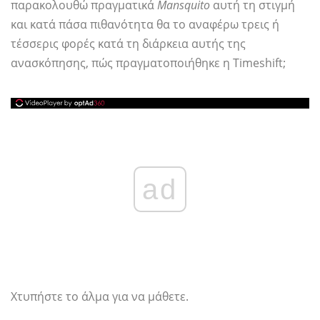
παρακολουθώ πραγματικά
Mansquito
αυτή τη στιγμή
και κατά πάσα πιθανότητα θα το αναφέρω τρεις ή
τέσσερις φορές κατά τη διάρκεια αυτής της
ανασκόπησης, πώς πραγματοποιήθηκε η Timeshift;
ad
Χτυπήστε το άλμα για να μάθετε.