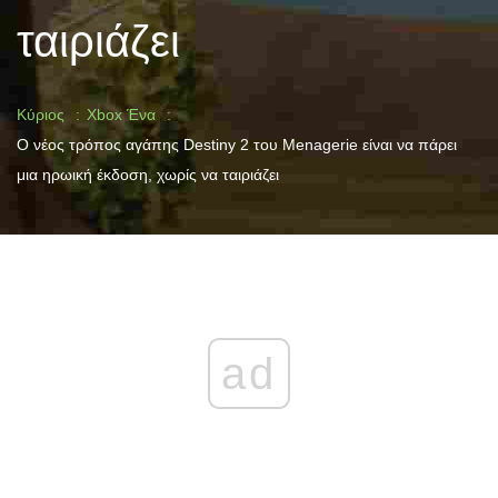
ταιριάζει
Κύριος
Xbox Ένα
Ο νέος τρόπος αγάπης Destiny 2 του Menagerie είναι να πάρει
μια ηρωική έκδοση, χωρίς να ταιριάζει
ad