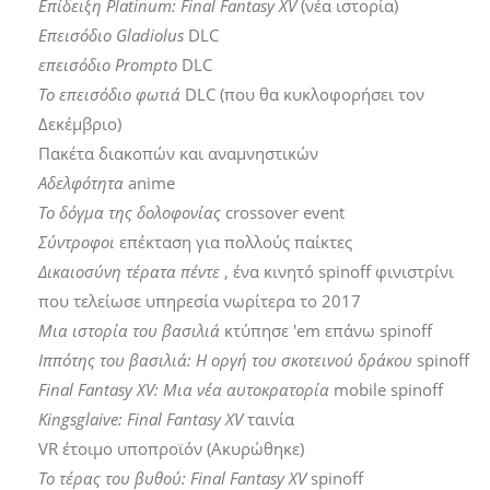
Επίδειξη Platinum: Final Fantasy XV
(νέα ιστορία)
Επεισόδιο Gladiolus
DLC
επεισόδιο Prompto
DLC
Το επεισόδιο φωτιά
DLC (που θα κυκλοφορήσει τον
Δεκέμβριο)
Πακέτα διακοπών και αναμνηστικών
Αδελφότητα
anime
Το δόγμα της δολοφονίας
crossover event
Σύντροφοι
επέκταση για πολλούς παίκτες
Δικαιοσύνη τέρατα πέντε
, ένα κινητό spinoff φινιστρίνι
που τελείωσε υπηρεσία νωρίτερα το 2017
Μια ιστορία του βασιλιά
κτύπησε 'em επάνω spinoff
Ιππότης του βασιλιά: Η οργή του σκοτεινού δράκου
spinoff
Final Fantasy XV: Μια νέα αυτοκρατορία
mobile spinoff
Kingsglaive: Final Fantasy XV
ταινία
VR έτοιμο υποπροϊόν (Ακυρώθηκε)
Το τέρας του βυθού: Final Fantasy XV
spinoff