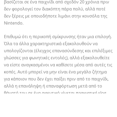
βασίζεται σε ένα παιχνίδι από σχεδόν 20 χρόνια πριν
δεν φορολογεί τον διακόπτη πάρα πολύ, αλλά ποτέ
δεν ξέρεις με οποιοδήποτε λιμάνι στην κονσόλα της
Nintendo.
Επιθυμώ ότι η περικοπή σμίκρυνσης ήταν μια επιλογή.
Όλα τα άλλα χαρακτηριστικά εξακολουθούν να
υπολογίζονται (έλεγχος επανασύνδεσης και επιλέξιμες
γλώσσες για φωνητικές εντολές), αλλά εξακολουθείτε
να είστε αναγκασμένοι να καθίσετε μέσα από αυτές τις
κοπές. Αυτό μπορεί να μην είναι ένα μεγάλο ζήτημα
για κάποιον που δεν έχει παίξει πριν από το παιχνίδι,
αλλά η επανάληψη ή επαναφόρτωση μετά από το
θάνατό του σε ένα αφεντικό γίνεται
πραγματικό
slog
όταν είστε αναγκασμένοι μέσα από μια μακρά σειρά
από συνομιλίες. Ο ηλίθιος Wakka και ο ρατσιστικός
κώλο του.