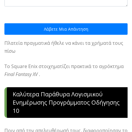
Λάβετε Μια Απάντηση
Πλατεία πραγματικά ήθελε να κάνει τα χρήματά τους
πίσω
Το Square Enix στοιχηματίζει πρακτικά το αγρόκτημα
Final Fantasy XV
.
Καλύτερα Παράθυρα Λογισμικού
Ενημέρωσης Προγράμματος Οδήγησης
10
Πριν από την απελευθέρωσή τους, διαφοροποίησαν το