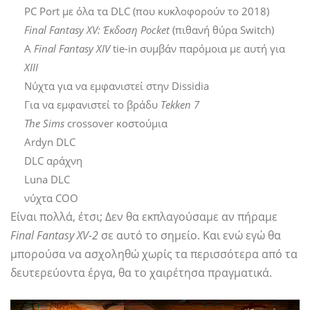
PC Port με όλα τα DLC (που κυκλοφορούν το 2018)
Final Fantasy XV: Έκδοση Pocket
(πιθανή θύρα Switch)
Α
Final Fantasy XIV
tie-in συμβάν παρόμοια με αυτή για
XIII
Νύχτα για να εμφανιστεί στην Dissidia
Για να εμφανιστεί το βράδυ
Tekken 7
The Sims
crossover κοστούμια
Ardyn DLC
DLC αράχνη
Luna DLC
νύχτα COO
Είναι πολλά, έτσι; Δεν θα εκπλαγούσαμε αν πήραμε
Final Fantasy XV-2
σε αυτό το σημείο. Και ενώ εγώ θα
μπορούσα να ασχοληθώ χωρίς τα περισσότερα από τα
δευτερεύοντα έργα, θα το χαιρέτησα πραγματικά.