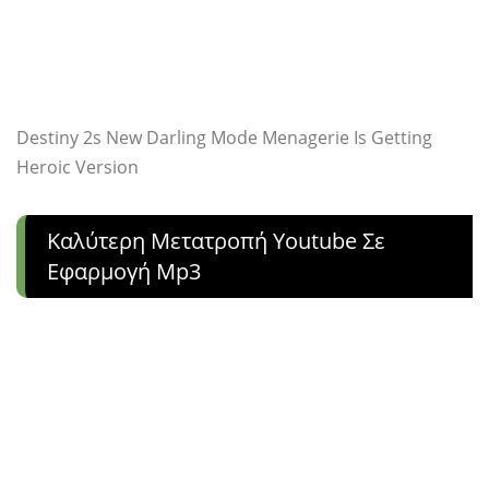
Destiny 2s New Darling Mode Menagerie Is Getting
Heroic Version
Καλύτερη Μετατροπή Youtube Σε
Εφαρμογή Mp3