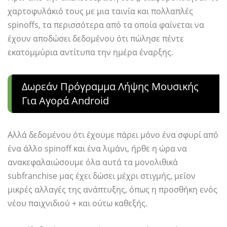
χαρτοφυλάκιό τους με μια ταινία και πολλαπλές
spinoffs, τα περισσότερα από τα οποία φαίνεται να
έχουν αποδώσει δεδομένου ότι πώλησε πέντε
εκατομμύρια αντίτυπα την ημέρα έναρξης.
Δωρεάν Πρόγραμμα Λήψης Μουσικής
Για Αγορά Android
Αλλά δεδομένου ότι έχουμε πάρει μόνο ένα σφυρί από
ένα άλλο spinoff και ένα λιμάνι, ήρθε η ώρα να
ανακεφαλαιώσουμε όλα αυτά τα μονολιθικά
subfranchise μας έχει δώσει μέχρι στιγμής, μείον
μικρές αλλαγές της ανάπτυξης, όπως η προσθήκη ενός
νέου παιχνιδιού + και ούτω καθεξής.