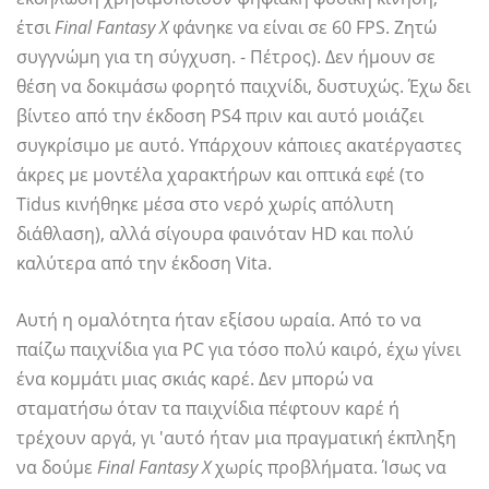
έτσι
Final Fantasy X
φάνηκε να είναι σε 60 FPS. Ζητώ
συγγνώμη για τη σύγχυση. - Πέτρος). Δεν ήμουν σε
θέση να δοκιμάσω φορητό παιχνίδι, δυστυχώς. Έχω δει
βίντεο από την έκδοση PS4 πριν και αυτό μοιάζει
συγκρίσιμο με αυτό. Υπάρχουν κάποιες ακατέργαστες
άκρες με μοντέλα χαρακτήρων και οπτικά εφέ (το
Tidus κινήθηκε μέσα στο νερό χωρίς απόλυτη
διάθλαση), αλλά σίγουρα φαινόταν HD και πολύ
καλύτερα από την έκδοση Vita.
Αυτή η ομαλότητα ήταν εξίσου ωραία. Από το να
παίζω παιχνίδια για PC για τόσο πολύ καιρό, έχω γίνει
ένα κομμάτι μιας σκιάς καρέ. Δεν μπορώ να
σταματήσω όταν τα παιχνίδια πέφτουν καρέ ή
τρέχουν αργά, γι 'αυτό ήταν μια πραγματική έκπληξη
να δούμε
Final Fantasy X
χωρίς προβλήματα. Ίσως να