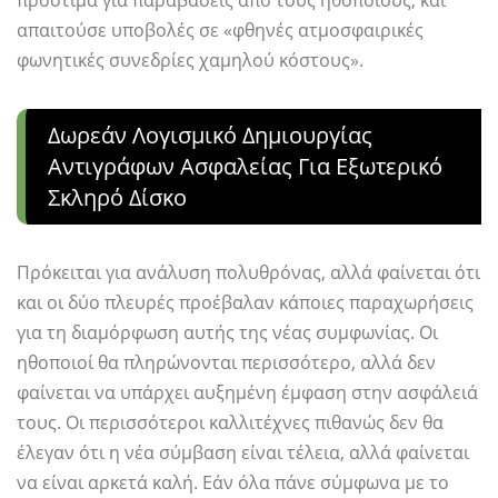
πρόστιμα για παραβάσεις από τους ηθοποιούς, και
απαιτούσε υποβολές σε «φθηνές ατμοσφαιρικές
φωνητικές συνεδρίες χαμηλού κόστους».
Δωρεάν Λογισμικό Δημιουργίας
Αντιγράφων Ασφαλείας Για Εξωτερικό
Σκληρό Δίσκο
Πρόκειται για ανάλυση πολυθρόνας, αλλά φαίνεται ότι
και οι δύο πλευρές προέβαλαν κάποιες παραχωρήσεις
για τη διαμόρφωση αυτής της νέας συμφωνίας. Οι
ηθοποιοί θα πληρώνονται περισσότερο, αλλά δεν
φαίνεται να υπάρχει αυξημένη έμφαση στην ασφάλειά
τους. Οι περισσότεροι καλλιτέχνες πιθανώς δεν θα
έλεγαν ότι η νέα σύμβαση είναι τέλεια, αλλά φαίνεται
να είναι αρκετά καλή. Εάν όλα πάνε σύμφωνα με το