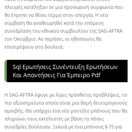
πλευρές κατέληξαν σε μια προσωρινή συμφωνία που
θα έπρεπε να θέσει τέρμα στην απεργία. Η νέα
σύμβαση θα αναθεωρηθεί κατά την επόμενη
συνεδρίαση του εθνικού συμβουλίου της SAG-AFTRA
τον Οκτώβριο. Αν περάσει, οι ηθοποιούς θα
επιστρέψουν στη δουλειά.
Sql Ερωτήσεις Συνέντευξη Ερωτήσεων
Και Απαντήσεις Για Έμπειρο Pdf
Η SAG-AFTRA έφυγε με λίγες πρόσθετες προβλέψεις, το
πιο αξιοσημείωτο οποίο είναι μια δομή δευτερογενούς
αμοιβής. Θα υπάρχει ένα νέο μοντέλο μπόνους που θα
πληρώνει τους εκτελεστές με βάση το πόσες
συνεδρίες δούλευαν. Ξεκινά με ένα μπόνους $ 75 για