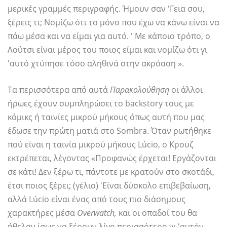
μερικές γραμμές περιγραφής. Ήμουν σαν 'Γεια σου,
ξέρεις τι; Νομίζω ότι το μόνο που έχω να κάνω είναι να
πάω μέσα και να είμαι για αυτό. ' Με κάποιο τρόπο, ο
Λούτσι είναι μέρος του ποιος είμαι και νομίζω ότι γι
'αυτό χτύπησε τόσο αληθινά στην ακρόαση ».
Τα περισσότερα από αυτά
Παρακολούθηση
οι άλλοι
ήρωες έχουν συμπληρώσει το backstory τους με
κόμικς ή ταινίες μικρού μήκους όπως αυτή που μας
έδωσε την πρώτη ματιά στο Sombra. Όταν ρωτήθηκε
πού είναι η ταινία μικρού μήκους Lúcio, ο Κρουζ
εκτρέπεται, λέγοντας «Προφανώς έρχεται! Εργάζονται
σε κάτι! Δεν ξέρω τι, πάντοτε με κρατούν στο σκοτάδι,
έτσι ποιος ξέρει; (γέλιο) 'Είναι δύσκολο επιβεβαίωση,
αλλά Lúcio είναι ένας από τους πιο διάσημους
χαρακτήρες μέσα
Overwatch,
και οι οπαδοί του θα
ήθελαν ίσως να ξέρουν λίγο περισσότερο γι 'αυτόν.