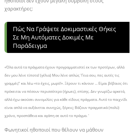
ηθοποιοί δεν έχουν μεγάλη συμβολή στους
χαρακτήρες:
Πώς Να Γράψετε Δοκιμαστικές Θήκες
Σε Μη Αυτόματες Δοκιμές Με
Παράδειγμα
«Όλα αυτά τα πράγματα έχουν προγραμματιστεί εκ των προτέρων, αλλά
δεν μου λένε τίποτα! (γέλια) Μου λένε απλώς 'Γεια σου, πες αυτές τις
γραμμές!' και λέω «το έχεις, μωρό!». Ξέρουν τι κάνουν ... Είμαι βέβαιος ότι
πρόκειται να πέσουν περισσότερο (ήρωες), επίσης. Δεν γνωρίζω αρκετά,
αλλά έχω ακούσει συνομιλίες για κάθε είδους πράγματα. Αυτό το παιχνίδι
είναι απλά να αυξάνεται συνεχώς, ξέρεις; Βάζουν πραγματικά (πολύ)
χρόνο, προσπάθεια και αγάπη σε αυτό το πράγμα. '
Φωνητικοί ηθοποιοί που θέλουν να μάθουν