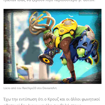
Lúcio από τον Raichiyo33 στο DeviantArt.
Έχω την εντύπωση ότι ο Κρουζ και οι άλλοι φωνητικοί