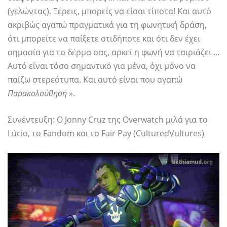
(γελώντας). Ξέρεις, μπορείς να είσαι τίποτα! Και αυτό
ακριβώς αγαπώ πραγματικά για τη φωνητική δράση,
ότι μπορείτε να παίξετε οτιδήποτε και ότι δεν έχει
σημασία για το δέρμα σας, αρκεί η φωνή να ταιριάζει ...
Αυτό είναι τόσο σημαντικό για μένα, όχι μόνο να
παίζω στερεότυπα. Και αυτό είναι που αγαπώ
Παρακολούθηση
».
Συνέντευξη: Ο Jonny Cruz της Overwatch μιλά για το
Lúcio, το Fandom και το Fair Pay (CulturedVultures)