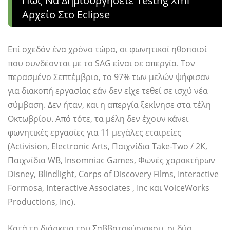
Πώς Να Δημιουργήσετε Testng Xml
Αρχείο Στο Eclipse
Επί σχεδόν ένα χρόνο τώρα, οι φωνητικοί ηθοποιοί
που συνδέονται με το SAG είναι σε απεργία. Τον
περασμένο Σεπτέμβριο, το 97% των μελών ψήφισαν
για διακοπή εργασίας εάν δεν είχε τεθεί σε ισχύ νέα
σύμβαση. Δεν ήταν, και η απεργία ξεκίνησε στα τέλη
Οκτωβρίου. Από τότε, τα μέλη δεν έχουν κάνει
φωνητικές εργασίες για 11 μεγάλες εταιρείες
(Activision, Electronic Arts, Παιχνίδια Take-Two / 2K,
Παιχνίδια WB, Insomniac Games, Φωνές χαρακτήρων
Disney, Blindlight, Corps of Discovery Films, Interactive
Formosa, Interactive Associates , Inc και VoiceWorks
Productions, Inc).
Κατά τη διάρκεια του Σαββατοκύριακου, οι δύο