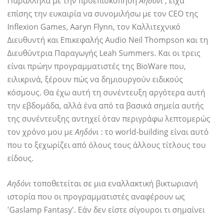
Παράλληλα με την προεπισκόπηση
Αηδόνι
, είχα
επίσης την ευκαιρία να συνομιλήσω με τον CEO της
Inflexion Games, Aaryn Flynn, τον Καλλιτεχνικό
Διευθυντή και Επικεφαλής Audio Neil Thompson και τη
Διευθύντρια Παραγωγής Leah Summers. Και οι τρεις
είναι πρώην προγραμματιστές της BioWare που,
ειλικρινά, ξέρουν πώς να δημιουργούν ειδικούς
κόσμους. Θα έχω αυτή τη συνέντευξη αργότερα αυτή
την εβδομάδα, αλλά ένα από τα βασικά σημεία αυτής
της συνέντευξης αντηχεί όταν περιγράφω λεπτομερώς
τον χρόνο μου με
Αηδόνι
: το world-building είναι αυτό
που το ξεχωρίζει από όλους τους άλλους τίτλους του
είδους.
Αηδόνι
τοποθετείται σε μια εναλλακτική βικτωριανή
ιστορία που οι προγραμματιστές αναφέρουν ως
'Gaslamp Fantasy'. Εάν δεν είστε σίγουροι τι σημαίνει