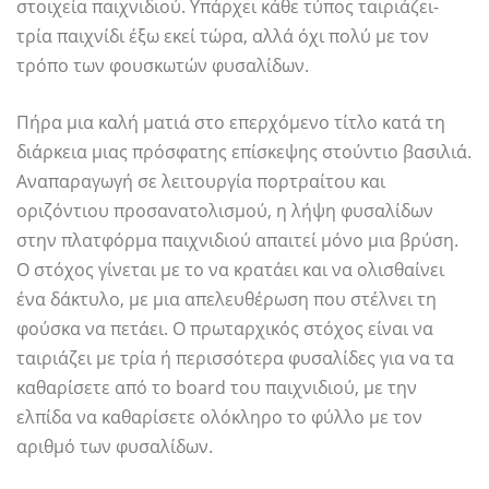
στοιχεία παιχνιδιού. Υπάρχει κάθε τύπος ταιριάζει-
τρία παιχνίδι έξω εκεί τώρα, αλλά όχι πολύ με τον
τρόπο των φουσκωτών φυσαλίδων.
Πήρα μια καλή ματιά στο επερχόμενο τίτλο κατά τη
διάρκεια μιας πρόσφατης επίσκεψης στούντιο βασιλιά.
Αναπαραγωγή σε λειτουργία πορτραίτου και
οριζόντιου προσανατολισμού, η λήψη φυσαλίδων
στην πλατφόρμα παιχνιδιού απαιτεί μόνο μια βρύση.
Ο στόχος γίνεται με το να κρατάει και να ολισθαίνει
ένα δάκτυλο, με μια απελευθέρωση που στέλνει τη
φούσκα να πετάει. Ο πρωταρχικός στόχος είναι να
ταιριάζει με τρία ή περισσότερα φυσαλίδες για να τα
καθαρίσετε από το board του παιχνιδιού, με την
ελπίδα να καθαρίσετε ολόκληρο το φύλλο με τον
αριθμό των φυσαλίδων.