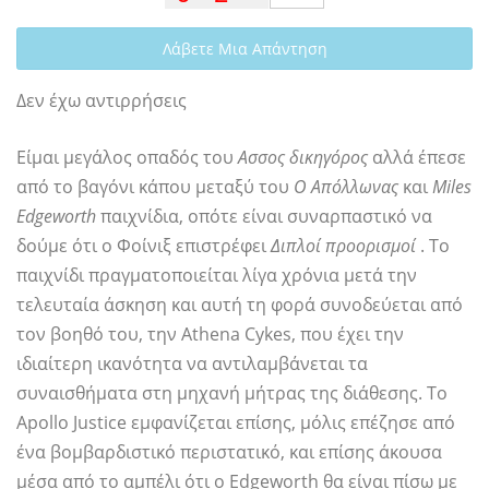
Λάβετε Μια Απάντηση
Δεν έχω αντιρρήσεις
Είμαι μεγάλος οπαδός του
Ασσος δικηγόρος
αλλά έπεσε
από το βαγόνι κάπου μεταξύ του
Ο Απόλλωνας
και
Miles
Edgeworth
παιχνίδια, οπότε είναι συναρπαστικό να
δούμε ότι ο Φοίνιξ επιστρέφει
Διπλοί προορισμοί
. Το
παιχνίδι πραγματοποιείται λίγα χρόνια μετά την
τελευταία άσκηση και αυτή τη φορά συνοδεύεται από
τον βοηθό του, την Athena Cykes, που έχει την
ιδιαίτερη ικανότητα να αντιλαμβάνεται τα
συναισθήματα στη μηχανή μήτρας της διάθεσης. Το
Apollo Justice εμφανίζεται επίσης, μόλις επέζησε από
ένα βομβαρδιστικό περιστατικό, και επίσης άκουσα
μέσα από το αμπέλι ότι ο Edgeworth θα είναι πίσω με