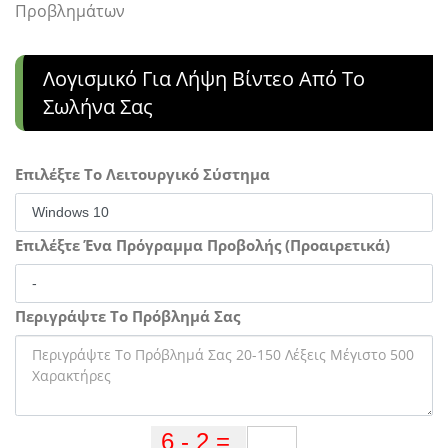
Προβλημάτων
Λογισμικό Για Λήψη Βίντεο Από Το
Σωλήνα Σας
Επιλέξτε Το Λειτουργικό Σύστημα
Επιλέξτε Ένα Πρόγραμμα Προβολής (Προαιρετικά)
Περιγράψτε Το Πρόβλημά Σας