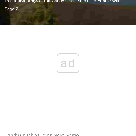
Το επόμενο παιχνίδι του Candy Crush studio, το Bubble Witch
Saga 2
ad
Candy Crush Studios Next Game