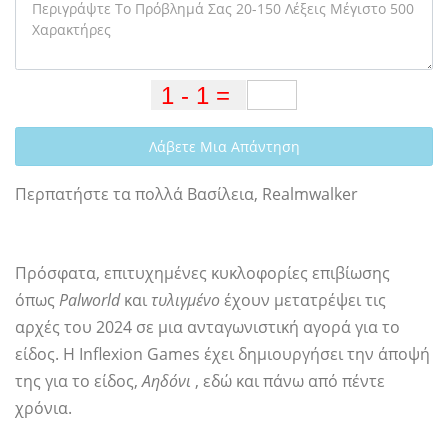
Λάβετε Μια Απάντηση
Περπατήστε τα πολλά Βασίλεια, Realmwalker
Πρόσφατα, επιτυχημένες κυκλοφορίες επιβίωσης
όπως
Palworld
και
τυλιγμένο
έχουν μετατρέψει τις
αρχές του 2024 σε μια ανταγωνιστική αγορά για το
είδος. Η Inflexion Games έχει δημιουργήσει την άποψή
της για το είδος,
Αηδόνι
, εδώ και πάνω από πέντε
χρόνια.