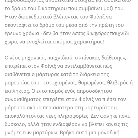
παρουσιάζοντας αποδεικτικά στοιχεία και φυσικά όλο
το δράμα του δικαστηρίου που συμβαίνει μαζί του.
Ήταν διασκεδαστικό βλέποντας τον Φοίνιξ να
σκοντάφτει το δρόμο του μέσα από την πρώτη του
έρευνα χρόνια - δεν θα ήταν
Ασσος δικηγόρος
παιχνίδι
χωρίς να ενοχλείται ο κύριος χαρακτήρας!
Ο νέος μηχανικός παιχνιδιού, ο «πίνακας διάθεσης»,
επιτρέπει στον Φοίνιξ να αντιλαμβάνεται πώς
αισθάνεται ο μάρτυρας κατά τη διάρκεια της
μαρτυρίας του - ευτυχισμένος, θυμωμένος, θλιβερός ή
έκπληκτος. Ο εντοπισμός ενός απροσδόκητου
συναισθήματος επιτρέπει στον Φοίνιξ να πιέσει τον
μάρτυρα ακόμα περισσότερο στη μαρτυρία του,
αποκαλύπτοντας νέες πληροφορίες. Δεν φάνηκε πολύ
δύσκολο, αλλά ήταν ενδιαφέρον να βλέπει κανείς τις
μνήμες των μαρτύρων. Βρήκα αυτό μια μοναδική