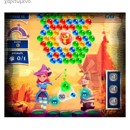
χαριτωμένο.