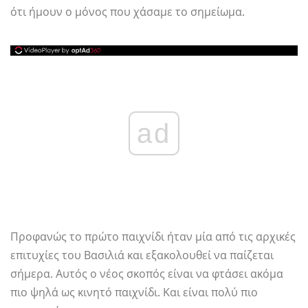
ότι ήμουν ο μόνος που χάσαμε το σημείωμα.
ad
Προφανώς το πρώτο παιχνίδι ήταν μία από τις αρχικές
επιτυχίες του Βασιλιά και εξακολουθεί να παίζεται
σήμερα. Αυτός ο νέος σκοπός είναι να φτάσει ακόμα
πιο ψηλά ως κινητό παιχνίδι. Και είναι πολύ πιο