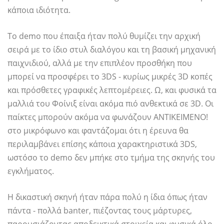
κάποια ιδιότητα.
Το demo που έπαιξα ήταν πολύ θυμίζει την αρχική
σειρά με το ίδιο στυλ διαλόγου και τη βασική μηχανική
παιχνιδιού, αλλά με την επιπλέον προσθήκη που
μπορεί να προσφέρει το 3DS - κυρίως μικρές 3D κοπές
και πρόσθετες γραφικές λεπτομέρειες. Ω, και φυσικά τα
μαλλιά του Φοίνιξ είναι ακόμα πιό ανθεκτικά σε 3D. Οι
παίκτες μπορούν ακόμα να φωνάζουν ΑΝΤΙΚΕΙΜΕΝΟ!
στο μικρόφωνο και φαντάζομαι ότι η έρευνα θα
περιλαμβάνει επίσης κάποια χαρακτηριστικά 3DS,
ωστόσο το demo δεν μπήκε στο τμήμα της σκηνής του
εγκλήματος.
Η δικαστική σκηνή ήταν πάρα πολύ η ίδια όπως ήταν
πάντα - πολλά banter, πιέζοντας τους μάρτυρες,