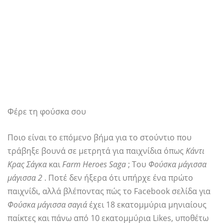
Φέρε τη φούσκα σου
Ποιο είναι το επόμενο βήμα για το στούντιο που
τράβηξε βουνά σε μετρητά για παιχνίδια όπως
Κάντι
Κρας Σάγκα
και
Farm Heroes Saga
; Του
Φούσκα μάγισσα
μάγισσα 2
. Ποτέ δεν ήξερα ότι υπήρχε ένα πρώτο
παιχνίδι, αλλά βλέποντας πώς το Facebook σελίδα για
Φούσκα μάγισσα σαγιά
έχει 18 εκατομμύρια μηνιαίους
παίκτες και πάνω από 10 εκατομμύρια Likes, υποθέτω