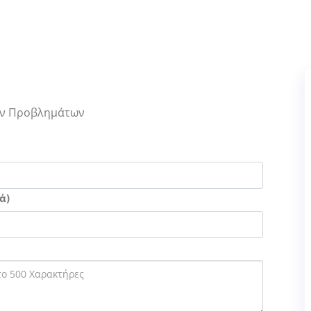
Των Προβλημάτων
ά)