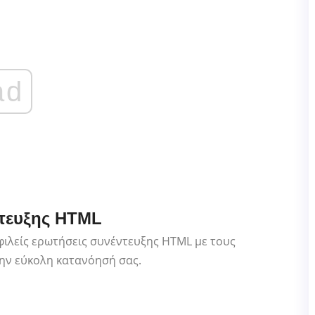
ad
ντευξης HTML
φιλείς ερωτήσεις συνέντευξης HTML με τους
ην εύκολη κατανόησή σας.