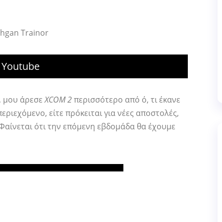
hgan Trainor
 Youtube
, μου άρεσε
XCOM 2
περισσότερο από ό, τι έκανε
ριεχόμενο, είτε πρόκειται για νέες αποστολές,
 Φαίνεται ότι την επόμενη εβδομάδα θα έχουμε