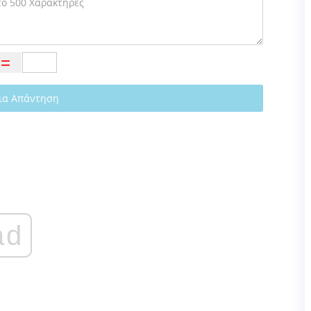
ια Απάντηση
ad