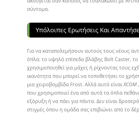
ακούγεται σαν κάποιος να τσαλακώνει με Arch
σύντομα.
Υπόλοιπες Ερωτήσεις Και Απαντήσε
Για να καταπολεμήσουν αυτούς τους νέους αν
όπλα: το υψηλό επίπεδο βλάβης Bolt Caster, τ
χρησιμοποιηθεί για μάχες ή ρίχνοντας τους εχ
ικανότητα που μπορεί να τοποθετήσει το χρήστ
μια χειροβομβίδα Frost. Αλλά αυτό είναι
XCOM
,
που χρησιμοποιεί ένα από αυτά τα όπλα πεθάνε
εξόρυξη ή να πάει για πάντα. Δεν είναι δροσερ
στιγμές όπου η ομάδα σας επιβιώνει από το δέ