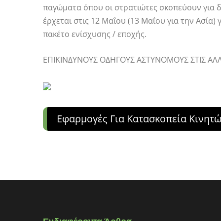
παγώματα όπου οι στρατιώτες σκοπεύουν για δ
έρχεται στις 12 Μαΐου (13 Μαΐου για την Ασία) 
πακέτο ενίσχυσης / εποχής.
ΕΠΙΚΙΝΔΥΝΟΥΣ ΟΔΗΓΟΥΣ ΑΣΤΥΝΟΜΟΥΣ ΣΤΙΣ ΑΛΛ
Εφαρμογές Για Κατασκοπεία Κινητ