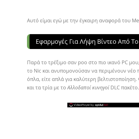
Αυτό είμαι εγώ με την έγκαιρη αναφορά του Me
Εφαρμογές Για Λήψη Βίντεο Από Το
Παρά το τρέξιμο σαν poo στο πιο ικανό PC μου
το Nic και ανυπομονούσαν να περιμένουν νέο πε
όπλα, είτε απλά για καλύτερη βελτιστοποίηση.
και τα τρία με το
Αλλοδαποί κυνηγοί
DLC πακέτο.