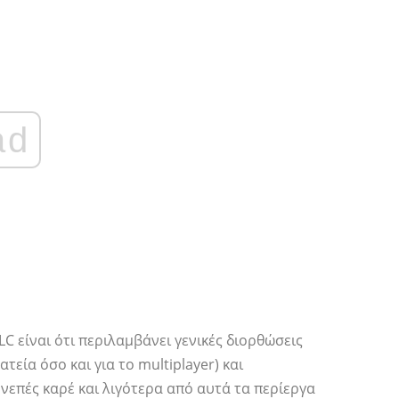
ad
C είναι ότι περιλαμβάνει γενικές διορθώσεις
εία όσο και για το multiplayer) και
υνεπές καρέ και λιγότερα από αυτά τα περίεργα