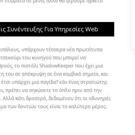
on πτώματα σε μένα, αλλά θα ξέρουμε αρκετά
ις Συνέντευξης Για Υπηρεσίες Web
τιπάλους, υπάρχουν τέσσερα νέα πρωτότυπα
ο τσεκούρι του κυνηγού που μπορεί να
θρούς, το πιστόλι ShadowKeeper που έχει μια
η του σε απόκρυψη σε ένα κομβικό σημείο, και
 έτσι υπάρχει μια παγίδα? εάν ένας στρατιώτης
ι, πρέπει να σηκώσετε το όπλο πριν από την
ό. Αλλά κάτι δροσερό, δεδομένου ότι οι οδυνηρές
ρμα των δοντιών τους είναι το καλύτερο μέρος.