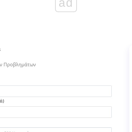
ad
s
Των Προβλημάτων
ά)