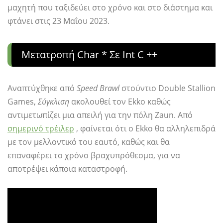
μαχητή που ταξιδεύει στο χρόνο και στο διάστημα και
φτάνει στις 23 Μαΐου 2023.
Μετατροπή Char * Σε Int C ++
Αναπτύχθηκε από
Speed ​​Brawl
στούντιο Double Stallion
Games,
Σύγκλιση
ακολουθεί τον Ekko καθώς
αντιμετωπίζει μια απειλή για την πόλη Zaun. Από
σημερινό τρέιλερ
, φαίνεται ότι ο Ekko θα αλληλεπιδρά
με τον μελλοντικό του εαυτό, καθώς και θα
επαναφέρει το χρόνο βραχυπρόθεσμα, για να
αποτρέψει κάποια καταστροφή.