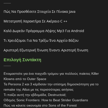
Πώς Να Προσθέσετε Στοιχείο Σε Πίνακα Java
Μετατροπή Χαρακτήρα Σε Ακέραιο C ++
Καλό Δωρεάν Πρόγραμμα Λήψης Mp3 Για Android
Τι Χρειάζομαι Για Να Τρέξω Ένα Αρχείο Βάζου
Αριστερή Εξωτερική Ένωση Έναντι Αριστερή Ένωση
Επιλογή Συντάκτη
Ετοιμαστείτε για ένα παιχνίδι τρόμου για πολλούς παίκτες Killer
Klowns από το Outer Space
Τα Persona 2 και 3 κέρδισαν την επίσημη δημοσκόπηση για το
remake της Atlus με τις περισσότερες αιτήσεις
Τι παίζει αυτή την εβδομάδα, Destructoid;
Οδηγός Sonic Frontiers: How to Beat Strider Guardians
Πώς να κάνετε οικονομία στο Sons of the Forest