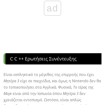
ad
C C ++ Ερωτήσεις Συνέντευξης
Είναι εκπληκτικό το μέγεθος της επιρροής που έχει
Μητέρα 3
είχε σε παιχνίδια, και όμως η Nintendo δεν θα
το τοπικοποιήσει στα Αγγλικά. Φυσικά,
Το τέρας της
Μεγκ
είναι από την Ιαπωνία όπου
Μητέρα 3
δεν
χρειάζεται εντοπισμό. Ωστόσο, είναι απλώς