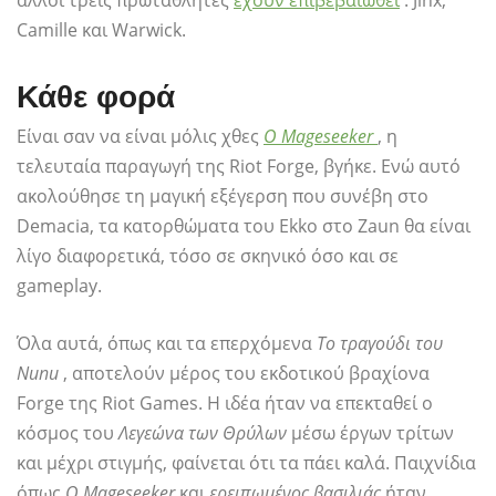
άλλοι τρεις πρωταθλητές
έχουν επιβεβαιωθεί
: Jinx,
Camille και Warwick.
Κάθε φορά
Είναι σαν να είναι μόλις χθες
Ο Mageseeker
, η
τελευταία παραγωγή της Riot Forge, βγήκε. Ενώ αυτό
ακολούθησε τη μαγική εξέγερση που συνέβη στο
Demacia, τα κατορθώματα του Ekko στο Zaun θα είναι
λίγο διαφορετικά, τόσο σε σκηνικό όσο και σε
gameplay.
Όλα αυτά, όπως και τα επερχόμενα
Το τραγούδι του
Nunu
, αποτελούν μέρος του εκδοτικού βραχίονα
Forge της Riot Games. Η ιδέα ήταν να επεκταθεί ο
κόσμος του
Λεγεώνα των Θρύλων
μέσω έργων τρίτων
και μέχρι στιγμής, φαίνεται ότι τα πάει καλά. Παιχνίδια
όπως
Ο Mageseeker
και
ερειπωμένος βασιλιάς
ήταν