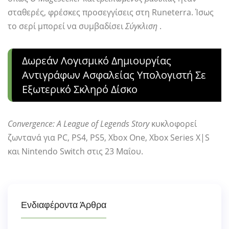
σταθερές, φρέσκες προσεγγίσεις στη Runeterra. Ίσως
το σερί μπορεί να συμβαδίσει
Σύγκλιση
.
Δωρεάν Λογισμικό Δημιουργίας
Αντιγράφων Ασφαλείας Υπολογιστή Σε
Εξωτερικό Σκληρό Δίσκο
Convergence: A League of Legends Story
κυκλοφορεί
ζωντανά για PC, PS4, PS5, Xbox One, Xbox Series X|S
και Nintendo Switch στις 23 Μαΐου.
Ενδιαφέροντα Άρθρα