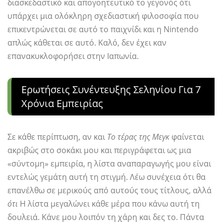
διασκεδαστικό και απογοητευτικό το γεγονός ότι
υπάρχει μια ολόκληρη σχεδιαστική φιλοσοφία που
επικεντρώνεται σε αυτό το παιχνίδι και η Nintendo
απλώς κάθεται σε αυτό. Καλό, δεν έχει καν
επανακυκλοφορήσει στην Ιαπωνία.
Ερωτήσεις Συνέντευξης Σεληνίου Για 7
Χρόνια Εμπειρίας
Σε κάθε περίπτωση, αν και
Το τέρας της Μεγκ
φαίνεται
ακριβώς στο σοκάκι μου και περιγράφεται ως μια
«σύντομη» εμπειρία, η λίστα αναπαραγωγής μου είναι
εντελώς γεμάτη αυτή τη στιγμή. Λέω συνέχεια ότι θα
επανέλθω σε μερικούς από αυτούς τους τίτλους, αλλά
ότι
Η λίστα μεγαλώνει κάθε μέρα που κάνω αυτή τη
δουλειά. Κάνε μου λοιπόν τη χάρη και δες το. Πάντα