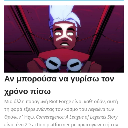
Αν μπορούσα να γυρίσω τον
χρόνο πίσω
Μια άλλη παραγωγή Riot Forge είναι καθ' οδόν, αυτή
τη φορά εξερευνώντας τον κόσμο του
Λεγεώνα των
Θρύλων
' Ηχώ.
Converegence: A League of Legends Story
είναι ένα 2D action platformer με πρωταγωνιστή τον