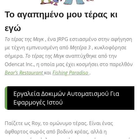
Το αγαπημένο μου τέρας κι
εγώ
Το τέρας της Μεγκ
, ένα JRPG εστιασμένο στην αφήγηση
με τέχνη εμπνευσμένη από
Μητέρα 3
, κυκλοφόρησε
σήμερα.
Το τέρας της Μεγκ
αναπτύχθηκε από την
Odencat Inc., η οποία μας έχει κοσμήσει στο παρελθόν
Bear’s Restaurant
και
Fishing Paradiso
.
Εργαλεία Δοκιμών Αυτοματισμού Για
Εφαρμογές Ιστού
Παίζετε ως Roy, το ομώνυμο τέρας. Είναι ένας
άφθαρτος σωρός από βοδινό κρέας, αλλά η