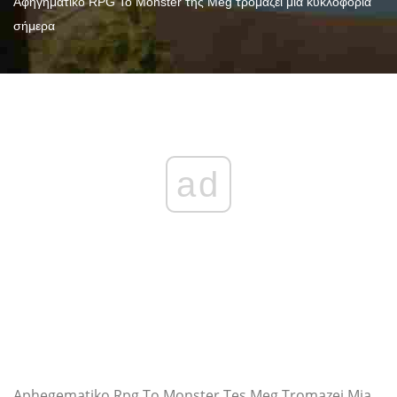
Αφηγηματικό RPG Το Monster της Meg τρομάζει μια κυκλοφορία
σήμερα
ad
Aphegematiko Rpg To Monster Tes Meg Tromazei Mia