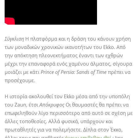
Σύγκλιση
Η πλατφόρμα και η δράση του κάνουν χρήση
των μοναδικών χρονικών ικανοτήτων του Ekko. Από
την απόκτηση πλεονεκτήματος έναντι των εχθρών
μέχρι την επαναφορά ενός χαμένου άλματος, σίγουρα
μοιάζει με κάτι
Prince of Persia: Sands of Time
πρέπει να
προσέχουμε.
Η ιστορία ακολουθεί τον Ekko μέσα από την υποπόλη
του Zaun, έτσι
Απόκρυφος
Οι θαυμαστές θα πρέπει να
επωφεληθούν λίγο περισσότερο από αυτό σε σχέση με
άλλες τοποθεσίες. Αλλά φυσικά, υπάρχουν και
πρωταθλητές για να πολεμήσετε. Δίπλα στον Έκκο,