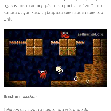
σχεδόν πάντα να περιμένετε να μπείτε σε ένα Octorok
κάποια στιγμή κατά τη διάρκεια των περιπετειών του
Link.
Ikachan
-
Ikachan
Splatoon
δεν είναι το πρώτο παιχνίδι όπου θα