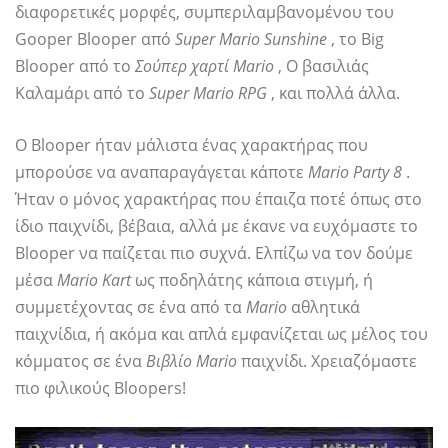
διαφορετικές μορφές, συμπεριλαμβανομένου του
Gooper Blooper από
Super Mario Sunshine
, το Big
Blooper από το
Σούπερ χαρτί Mario
, Ο βασιλιάς
Καλαμάρι από το
Super Mario RPG
, και πολλά άλλα.
Ο Blooper ήταν μάλιστα ένας χαρακτήρας που
μπορούσε να αναπαραγάγεται κάποτε
Mario Party 8
.
Ήταν ο μόνος χαρακτήρας που έπαιζα ποτέ όπως στο
ίδιο παιχνίδι, βέβαια, αλλά με έκανε να ευχόμαστε το
Blooper να παίζεται πιο συχνά. Ελπίζω να τον δούμε
μέσα
Mario Kart
ως ποδηλάτης κάποια στιγμή, ή
συμμετέχοντας σε ένα από τα
Mario
αθλητικά
παιχνίδια, ή ακόμα και απλά εμφανίζεται ως μέλος του
κόμματος σε ένα
Βιβλίο Mario
παιχνίδι. Χρειαζόμαστε
πιο φιλικούς Bloopers!