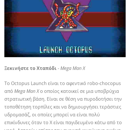
Ξεκινήστε το Χταπόδι
-
Mega Man Χ
Το Octopus Launch είναι το αφεντικό robo-chocopus
από
Mega Man Χ
ο οποίος κατοικεί σε μια υποβρύχια
στρατιωτική βάση. Είναι σε θέση να πυροδοτήσει την
τοποθέτηση τορπίλες και να δημιουργήσει τεράστιες
υδρομασάζ, οι οποίες μπορεί να είναι πολύ
επικίνδυνες όταν το Χ είναι παγιδευμένο κάτω από το