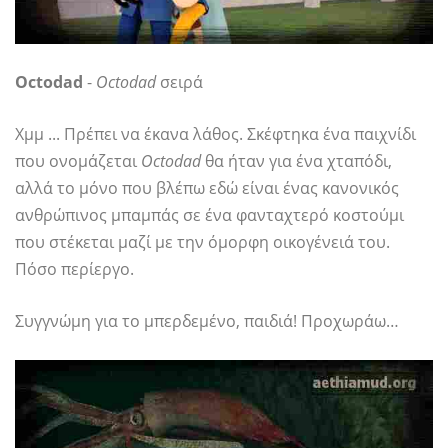
Octodad
-
Octodad
σειρά
Χμμ ... Πρέπει να έκανα λάθος. Σκέφτηκα ένα παιχνίδι
που ονομάζεται
Octodad
θα ήταν για ένα χταπόδι,
αλλά το μόνο που βλέπω εδώ είναι ένας κανονικός
ανθρώπινος μπαμπάς σε ένα φανταχτερό κοστούμι
που στέκεται μαζί με την όμορφη οικογένειά του.
Πόσο περίεργο.
Συγγνώμη για το μπερδεμένο, παιδιά! Προχωράω…