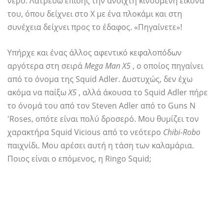
νερό. Λατρεύω επίσης την ανοιχτή κινούμενη εικόνα
του, όπου δείχνει στο Χ με ένα πλοκάμι και στη
συνέχεια δείχνει προς το έδαφος. «Πηγαίνετε»!
Υπήρχε και ένας άλλος αφεντικό κεφαλοπόδων
αργότερα στη σειρά
Mega Man X5
, ο οποίος πηγαίνει
από το όνομα της Squid Adler. Δυστυχώς, δεν έχω
ακόμα να παίξω
Χ5
, αλλά άκουσα το Squid Adler πήρε
το όνομά του από τον Steven Adler από το Guns N
'Roses, οπότε είναι πολύ δροσερό. Μου θυμίζει τον
χαρακτήρα Squid Vicious από το νεότερο
Chibi-Robo
παιχνίδι. Μου αρέσει αυτή η τάση των καλαμάρια.
Ποιος είναι ο επόμενος, η Ringo Squid;