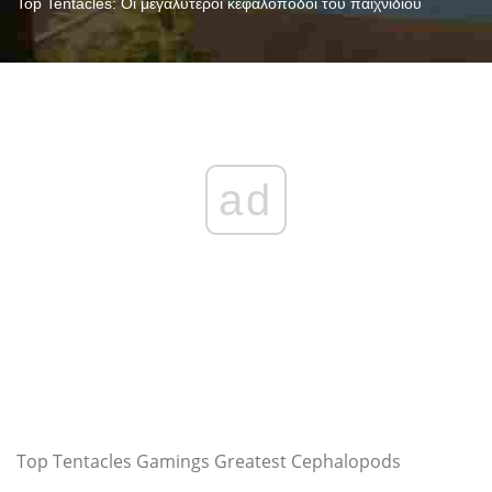
Top Tentacles: Οι μεγαλύτεροι κεφαλόποδοι του παιχνιδιού
ad
Top Tentacles Gamings Greatest Cephalopods