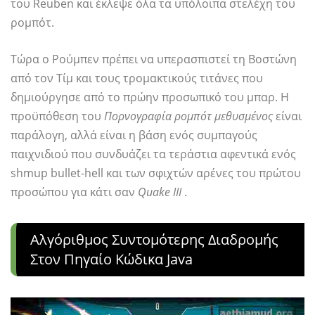
του Reuben και έκλεψε όλα τα υπόλοιπα στελέχη του
ρομπότ.
Τώρα ο Ρούμπεν πρέπει να υπερασπιστεί τη Βοστώνη
από τον Τίμ και τους τρομακτικούς τιτάνες που
δημιούργησε από το πρώην προσωπικό του μπαρ. Η
προϋπόθεση του
Πορνογραφία ρομπότ μεθυσμένος
είναι
παράλογη, αλλά είναι η βάση ενός συμπαγούς
παιχνιδιού που συνδυάζει τα τεράστια αφεντικά ενός
shmup bullet-hell και των σφιχτών αρένες του πρώτου
προσώπου για κάτι σαν
Quake ΙΙΙ
.
Αλγόριθμος Συντομότερης Διαδρομής
Στον Πηγαίο Κώδικα Java