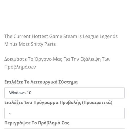
The Current Hottest Game Steam Is League Legends
Minus Most Shitty Parts
Δοκιμάστε Το Όργανο Μας Για Την Εξάλειψη Των
Προβλημάτων
Επιλέξτε Το Λειτουργικό Σύστημα
Επιλέξτε Ένα Πρόγραμμα Προβολής (Προαιρετικά)
Περιγράψτε Το Πρόβλημά Σας