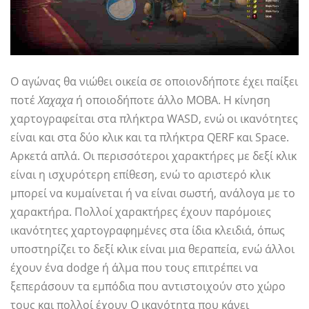
Ο αγώνας θα νιώθει οικεία σε οποιονδήποτε έχει παίξει
ποτέ
Χαχαχα
ή οποιοδήποτε άλλο MOBA. Η κίνηση
χαρτογραφείται στα πλήκτρα WASD, ενώ οι ικανότητες
είναι και στα δύο κλικ και τα πλήκτρα QERF και Space.
Αρκετά απλά. Οι περισσότεροι χαρακτήρες με δεξί κλικ
είναι η ισχυρότερη επίθεση, ενώ το αριστερό κλικ
μπορεί να κυμαίνεται ή να είναι σωστή, ανάλογα με το
χαρακτήρα. Πολλοί χαρακτήρες έχουν παρόμοιες
ικανότητες χαρτογραφημένες στα ίδια κλειδιά, όπως
υποστηρίζει το δεξί κλικ είναι μια θεραπεία, ενώ άλλοι
έχουν ένα dodge ή άλμα που τους επιτρέπει να
ξεπεράσουν τα εμπόδια που αντιστοιχούν στο χώρο
τους και πολλοί έχουν Q ικανότητα που κάνει