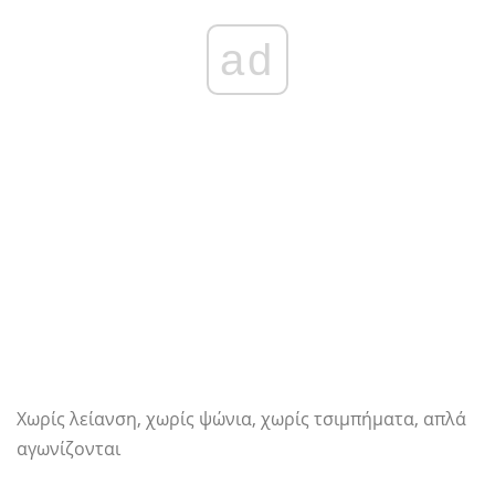
ad
Χωρίς λείανση, χωρίς ψώνια, χωρίς τσιμπήματα, απλά
αγωνίζονται