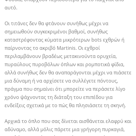
αυτό.
Οι τιτάνες δεν θα φτάνουν συνήθως μέχρι να
σημειωθούν συγκεκριμένοι βαθμοί, συνήθως
καταστρέφοντας κύματα μικρότερων bots εχθρών ή
παίρνοντας το ακριβό Martinis. Οι εχθροί
περιλαμβάνουν βραδέως μετακινούντα ορυχεία,
πυραύλους πυροβόλων όπλων και ρομποτικά φίδια,
αλλά συνήθως δεν θα αναπαράγονται μέχρι να πιάσετε
μια δύναμη ή να αρχίσετε να συλλέγετε πόντους,
πράγμα που σημαίνει ότι μπορείτε να περάσετε λίγο
χρόνο ψάχνοντας τη διάταξη του επιπέδου για
ενδείξεις σχετικά με το πώς θα πλησιάσετε τη σκηνή.
Αρχικά το όπλο που σας δίνεται αισθάνεται ελαφρύ και
αδύναμο, αλλά μόλις πάρετε μια γρήγορη πυρκαγιά,