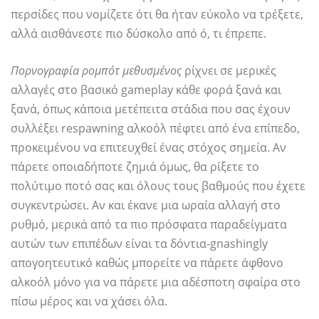
περσίδες που νομίζετε ότι θα ήταν εύκολο να τρέξετε,
αλλά αισθάνεστε πιο δύσκολο από ό, τι έπρεπε.
Πορνογραφία ρομπότ μεθυσμένος
ρίχνει σε μερικές
αλλαγές στο βασικό gameplay κάθε φορά ξανά και
ξανά, όπως κάποια μετέπειτα στάδια που σας έχουν
συλλέξει respawning αλκοόλ πέφτει από ένα επίπεδο,
προκειμένου να επιτευχθεί ένας στόχος σημεία. Αν
πάρετε οποιαδήποτε ζημιά όμως, θα ρίξετε το
πολύτιμο ποτό σας και όλους τους βαθμούς που έχετε
συγκεντρώσει. Αν και έκανε μια ωραία αλλαγή στο
ρυθμό, μερικά από τα πιο πρόσφατα παραδείγματα
αυτών των επιπέδων είναι τα δόντια-gnashingly
απογοητευτικό καθώς μπορείτε να πάρετε άφθονο
αλκοόλ μόνο για να πάρετε μια αδέσποτη σφαίρα στο
πίσω μέρος και να χάσει όλα.