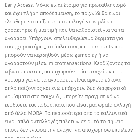
Early Access. Μόλις είναι έτοιμο για πρωταθλητισμό
και έχει πλήρη αποδέσμευση, το παιχνίδι θα είναι
ελεύθερο να παίξει με μια επιλογή να κερδίσει
χαρακτήρες ή μια τιμή που θα καθοριστεί για να τα
αγοράσει. Υπάρχουν απελευθερώσιμα δέρματα για
τους χαρακτήρες, τα όπλα τους και τα mounts που
μπορούν να κερδηθούν μέσω gameplay ή να
αγοραστούν μέσω microtransactions. Κερδίζοντας τα
κιβώτια που σας παραχωρούν τρία στοιχεία και το
νόμισμα για να τα αγοράσετε είναι αρκετά εύκολο
απλά παίζοντας και ενώ υπάρχουν δύο διαφορετικά
νομίσματα στο παιχνίδι, μπορείτε πραγματικά να
κερδίσετε και τα δύο, κάτι που είναι μια ωραία αλλαγή
από άλλα MOBA. Τα περισσότερα από τα καλλυντικά
είναι απλά ανταλλαγές παλετών σε αυτό το σημείο,
οπότε δεν ένιωσα την ανάγκη να αποχωρήσω επιπλέον