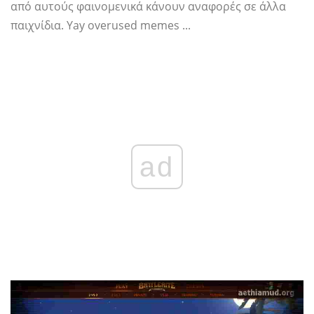
από αυτούς φαινομενικά κάνουν αναφορές σε άλλα
παιχνίδια. Yay overused memes ...
ad