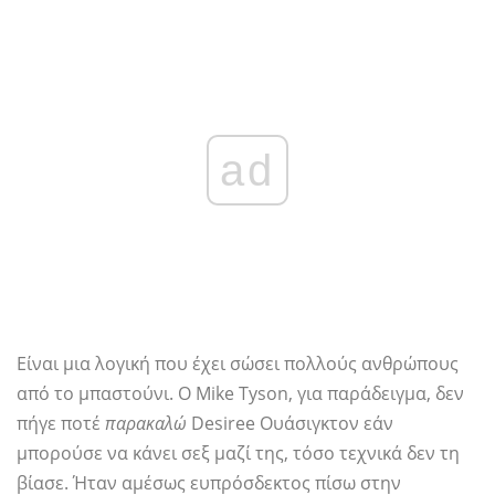
ad
Είναι μια λογική που έχει σώσει πολλούς ανθρώπους
από το μπαστούνι. Ο Mike Tyson, για παράδειγμα, δεν
πήγε ποτέ
παρακαλώ
Desiree Ουάσιγκτον εάν
μπορούσε να κάνει σεξ μαζί της, τόσο τεχνικά δεν τη
βίασε. Ήταν αμέσως ευπρόσδεκτος πίσω στην