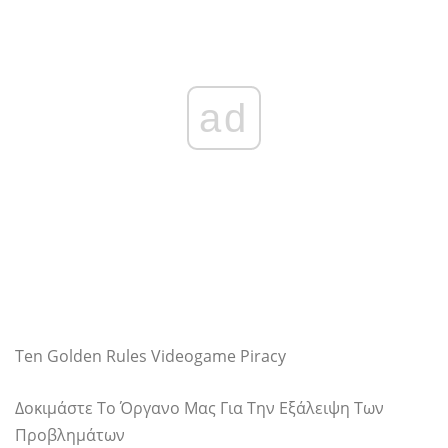
ad
Ten Golden Rules Videogame Piracy
Δοκιμάστε Το Όργανο Μας Για Την Εξάλειψη Των
Προβλημάτων