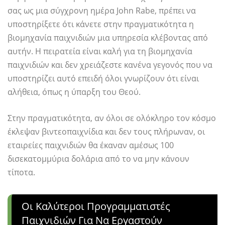
σας ως μια σύγχρονη ημέρα John Rabe, πρέπει να
υποστηρίξετε ότι κάνετε στην πραγματικότητα η
βιομηχανία παιχνιδιών μια υπηρεσία κλέβοντας από
αυτήν. Η πειρατεία είναι καλή για τη βιομηχανία
παιχνιδιών και δεν χρειάζεστε κανένα γεγονός που να
υποστηρίζει αυτό επειδή όλοι γνωρίζουν ότι είναι
αλήθεια, όπως η ύπαρξη του Θεού.
Στην πραγματικότητα, αν όλοι σε ολόκληρο τον κόσμο
έκλεψαν βιντεοπαιχνίδια και δεν τους πλήρωναν, οι
εταιρείες παιχνιδιών θα έκαναν αμέσως 100
δισεκατομμύρια δολάρια από το να μην κάνουν
τίποτα.
Οι Καλύτεροι Προγραμματιστές
Παιχνιδιών Για Να Εργαστούν