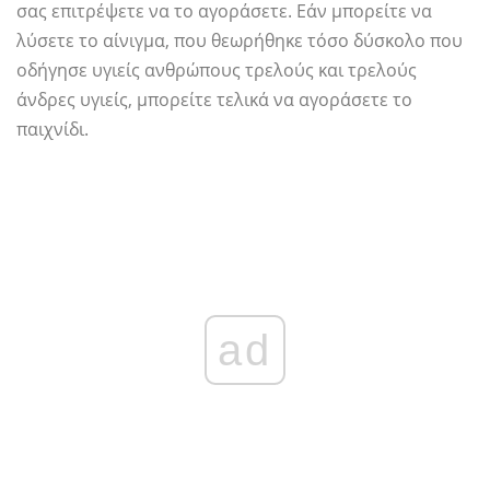
σας επιτρέψετε να το αγοράσετε. Εάν μπορείτε να
λύσετε το αίνιγμα, που θεωρήθηκε τόσο δύσκολο που
οδήγησε υγιείς ανθρώπους τρελούς και τρελούς
άνδρες υγιείς, μπορείτε τελικά να αγοράσετε το
παιχνίδι.
ad