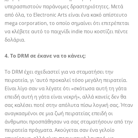
υπερασπιστούν παράνομες δραστηριότητες. Μετά
από όλα, το Electronic Arts είναι ένα κακό απίστευτο
mega corporation, το οποίο σημαίνει ότι επιτρέπεται
να κλέβετε αυτό το παιχνίδι indie που κοστίζει πέντε
δολάρια.
4. Το DRM σε έκανε να το κάνεις:
Το DRM έχει σχεδιαστεί για να σταματήσει την
πειρατεία, γι 'αυτό προκαλεί τόσο μεγάλη πειρατεία.
Είναι λίγο σαν να λέγατε ότι «σκότωσα αυτή τη γάτα
επειδή αυτή η γάτα είναι νεκρή», αλλά κανείς δεν θα
σας καλέσει ποτέ στην απόλυτα πίσω λογική σας. Ήταν
αναγκασμένοι σε μια ζωή πειρατείας επειδή οι
άνθρωποι προσπάθησαν να σας σταματήσουν από την
πειρατεία πράγματα. Ακούγεται σαν ένα γελοίο