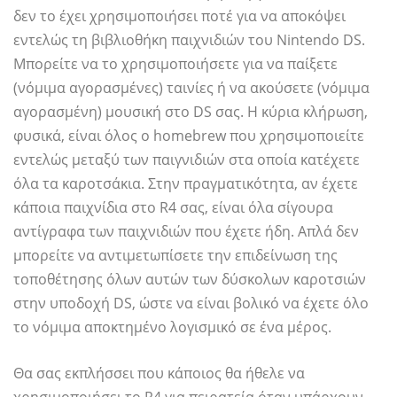
δεν το έχει χρησιμοποιήσει ποτέ για να αποκόψει
εντελώς τη βιβλιοθήκη παιχνιδιών του Nintendo DS.
Μπορείτε να το χρησιμοποιήσετε για να παίξετε
(νόμιμα αγορασμένες) ταινίες ή να ακούσετε (νόμιμα
αγορασμένη) μουσική στο DS σας. Η κύρια κλήρωση,
φυσικά, είναι όλος ο homebrew που χρησιμοποιείτε
εντελώς μεταξύ των παιγνιδιών στα οποία κατέχετε
όλα τα καροτσάκια. Στην πραγματικότητα, αν έχετε
κάποια παιχνίδια στο R4 σας, είναι όλα σίγουρα
αντίγραφα των παιχνιδιών που έχετε ήδη. Απλά δεν
μπορείτε να αντιμετωπίσετε την επιδείνωση της
τοποθέτησης όλων αυτών των δύσκολων καροτσιών
στην υποδοχή DS, ώστε να είναι βολικό να έχετε όλο
το νόμιμα αποκτημένο λογισμικό σε ένα μέρος.
Θα σας εκπλήσσει που κάποιος θα ήθελε να