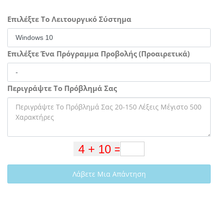
Επιλέξτε Το Λειτουργικό Σύστημα
Επιλέξτε Ένα Πρόγραμμα Προβολής (Προαιρετικά)
Περιγράψτε Το Πρόβλημά Σας
Λάβετε Μια Απάντηση