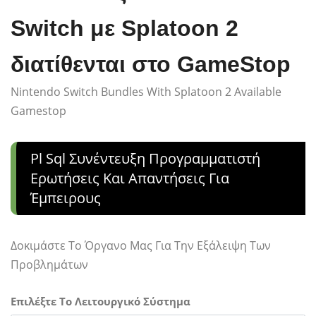
Switch με Splatoon 2
διατίθενται στο GameStop
Nintendo Switch Bundles With Splatoon 2 Available
Gamestop
Pl Sql Συνέντευξη Προγραμματιστή
Ερωτήσεις Και Απαντήσεις Για
Έμπειρους
Δοκιμάστε Το Όργανο Μας Για Την Εξάλειψη Των
Προβλημάτων
Επιλέξτε Το Λειτουργικό Σύστημα