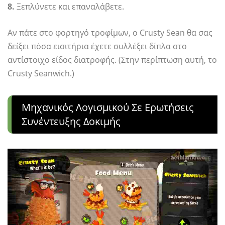
8.
Ξεπλύνετε και επαναλάβετε.
Αν πάτε στο φορτηγό τροφίμων, ο Crusty Sean θα σας
δείξει πόσα εισιτήρια έχετε συλλέξει δίπλα στο
αντίστοιχο είδος διατροφής. (Στην περίπτωση αυτή, το
Crusty Seanwich.)
Μηχανικός Λογισμικού Σε Ερωτήσεις
Συνέντευξης Δοκιμής