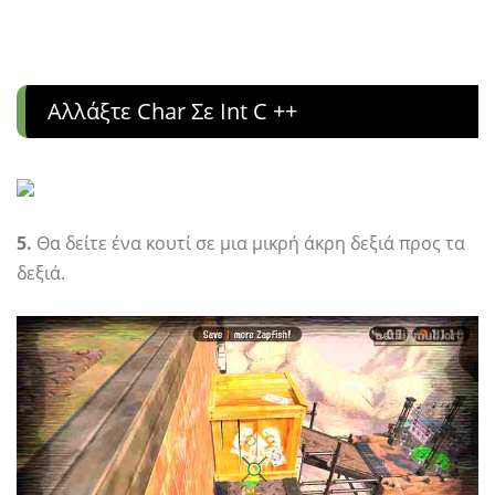
Αλλάξτε Char Σε Int C ++
5.
Θα δείτε ένα κουτί σε μια μικρή άκρη δεξιά προς τα
δεξιά.