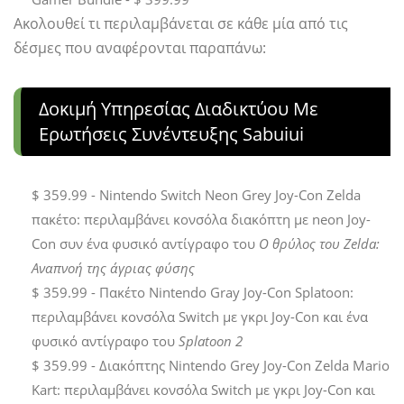
Ακολουθεί τι περιλαμβάνεται σε κάθε μία από τις
δέσμες που αναφέρονται παραπάνω:
Δοκιμή Υπηρεσίας Διαδικτύου Με
Ερωτήσεις Συνέντευξης Sabuiui
$ 359.99 - Nintendo Switch Neon Grey Joy-Con Zelda
πακέτο: περιλαμβάνει κονσόλα διακόπτη με neon Joy-
Con συν ένα φυσικό αντίγραφο του
Ο θρύλος του Zelda:
Αναπνοή της άγριας φύσης
$ 359.99 - Πακέτο Nintendo Gray Joy-Con Splatoon:
περιλαμβάνει κονσόλα Switch με γκρι Joy-Con και ένα
φυσικό αντίγραφο του
Splatoon 2
$ 359.99 - Διακόπτης Nintendo Grey Joy-Con Zelda Mario
Kart: περιλαμβάνει κονσόλα Switch με γκρι Joy-Con και