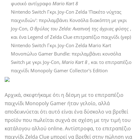
φυσικό αντίγραφο
Mario Kart 8
Nintendo Switch Γκρι Joy-Con Zelda 'Πακέτο νύχτας
παιχνιδιών': περιλαμβάνει Κονσόλα διακόπτη με γκρι
Joy-Con,
Ο θρύλος του Zelda: Αναπνοή της άγριας φύσης
,
και ένα Legend of Zelda Clue επιτραπέζιο παιχνίδι (yep)
Nintendo Switch Γκρι Joy-Con Zelda Mario Kart
Μονοπώλιο Gamer Bundle: περιλαμβάνει κονσόλα
Switch με γκρι Joy-Con,
Mario Kart 8
, και το επιτραπέζιο
παιχνίδι Monopoly Gamer Collector's Edition
Αρχικά, σκεφτήκαμε ότι η δέσμη με το επιτραπέζιο
παιχνίδι Monopoly Gamer ήταν γελοίο, αλλά
αποδεικνύεται ότι αυτό είναι ένα δύσκολο να βρεθεί
προϊόν που πωλείται συχνά σε σχέση με την τιμή του
κατάλογου αλλού online. Αντίστροφα, το επιτραπέζιο
παιχνίδι Zelda Clue μπορεί να βρεθεί στην πώληση για