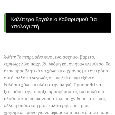
Καλύτερο Εργαλείο Καθαρισμού Για
Υπολογιστή
X-Men: Το πεπρωμένο
είναι ένα άσχημο, βαρετό,
τεμπέλης
λίγο παιχνίδι. Ακόμη και αν ήταν ελεύθερο, θα
ήταν προσβλητικό να χάνεται ο χρόνος με τον τρόπο
αυτό, αλλά το γεγονός ότι πωλείται για εξήντα
δολάρια χύνεται αλάτι στην πληγή. Προσπαθεί να
ξεπεράσει την ύπαρξη προσφέροντας ένα πολύ πιο
πλούσιο και πιο ικανοποιητικό παιχνίδι απ 'ότι είναι,
αλλά η υπόσχεση μιας καλύτερης εμπειρίας
χρησιμεύει μόνο για να σφυροκοπήσει στο σπίτι πόσο