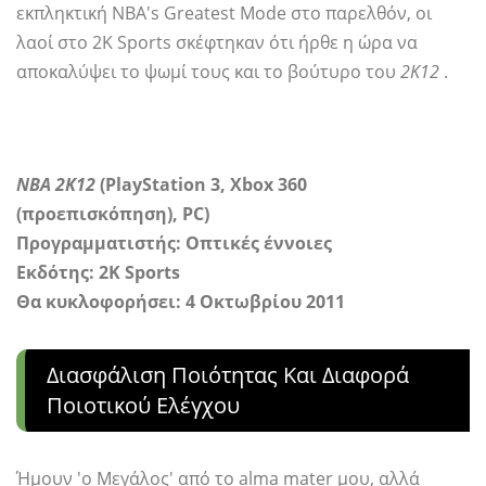
εκπληκτική NBA's Greatest Mode στο παρελθόν, οι
λαοί στο 2K Sports σκέφτηκαν ότι ήρθε η ώρα να
αποκαλύψει το ψωμί τους και το βούτυρο του
2Κ12
.
ΝΒΑ 2Κ12
(PlayStation 3, Xbox 360
(προεπισκόπηση), PC)
Προγραμματιστής:
Οπτικές έννοιες
Εκδότης: 2K Sports
Θα κυκλοφορήσει: 4 Οκτωβρίου 2011
Διασφάλιση Ποιότητας Και Διαφορά
Ποιοτικού Ελέγχου
Ήμουν 'ο Μεγάλος' από το alma mater μου, αλλά