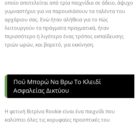
οποίο αποτελείται από τρία παιχνίδια σε άδειο, άψυχο
γυμναστήριο για να παρουσιάσουν τα ταλέντα του
αρχάριου σας. Ενώ ήταν αλήθεια για το πώς
λειτουργούν τα πράγματα πραγματικά, ήταν
περισσότερο ή λιγότερο ένας τρόπος εκπαίδευσης
τριών ωρών, και βαρετό, για εκκίνηση.
Πού Μπορώ Να Βρω Το Κλειδί
Ασφαλείας Δικτύου
Η φετινή Βιτρίνα Rookie είναι ένα παιχνίδι που
καλύπτει όλες τις κορυφαίες προοπτικές του
πρωταθλήματος σε ένα διαγωνισμό make-or-break για
να δούμε πού θα τοποθετηθούν στο επόμενο βύθισμα.