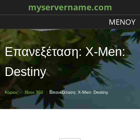
myservername.com
ΜΕΝΟΎ
Επανεξέταση: X-Men:
Destiny
Κύριος
Xbox 360
Επανεξέταση: X-Men: Destiny