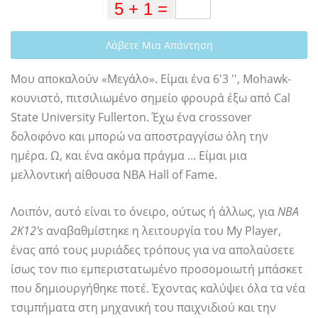
Λάβετε Μια Απάντηση
Μου αποκαλούν «Μεγάλο». Είμαι ένα 6'3 '', Mohawk-
κουνιστό, πιτσιλιωμένο σημείο φρουρά έξω από Cal
State University Fullerton. Έχω ένα crossover
δολοφόνο και μπορώ να αποστραγγίσω όλη την
ημέρα. Ω, και ένα ακόμα πράγμα ... Είμαι μια
μελλοντική αίθουσα NBA Hall of Fame.
Λοιπόν, αυτό είναι το όνειρο, ούτως ή άλλως, για
NBA
2K12's
αναβαθμίστηκε η λειτουργία του My Player,
ένας από τους μυριάδες τρόπους για να απολαύσετε
ίσως τον πιο εμπεριστατωμένο προσομοιωτή μπάσκετ
που δημιουργήθηκε ποτέ. Έχοντας καλύψει όλα τα νέα
τσιμπήματα στη μηχανική του παιχνιδιού και την