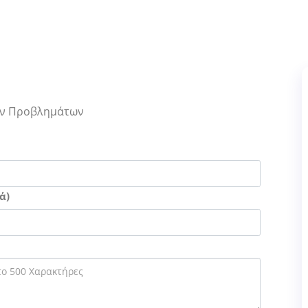
Των Προβλημάτων
ά)