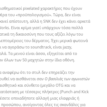
αισθηματικοί pixelated χαρακτήρες που έχουν
θέρα του «προϋπολογισμού». Τώρα, δεν είναι
ανεί απίστευτη, αλλά η SNK δεν έχει κάνει αρκετά
Works. Είναι κρίμα γιατί υπάρχουν τόσα πολλά
ατικά τη δικαιοσύνη που τους αξίζει λόγω του
λεπτομέρειες του δέρματος. Έχει μερικά φωτεινά
 να αγοράσω το soundtrack, είναι jazzy,
αλά. Τα μενού είναι άσσο, εξηγείται από το
λών όλων των 50 μαχητών στην ίδια οθόνη.
α αναφέρω ότι το στυλ δεν επηρεάζει την
ουθεί να αισθάνεται σαν
Ο βασιλιάς των αγωνιστών
ιαισθητικό και σύνθετο (μεγάλο OTG και να
γκατάσταση με τέσσερις πλήκτρες (Punch and Kick
λέσετε οποιαδήποτε αλλαγή μιας ελαφριάς ή
προσώπου, ανοίγοντας όλες τις σκανδάλες για