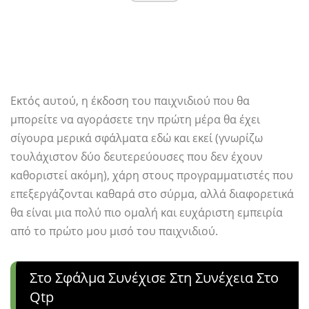
Εκτός αυτού, η έκδοση του παιχνιδιού που θα
μπορείτε να αγοράσετε την πρώτη μέρα θα έχει
σίγουρα μερικά σφάλματα εδώ και εκεί (γνωρίζω
τουλάχιστον δύο δευτερεύουσες που δεν έχουν
καθοριστεί ακόμη), χάρη στους προγραμματιστές που
επεξεργάζονται καθαρά στο σύρμα, αλλά διαφορετικά
θα είναι μια πολύ πιο ομαλή και ευχάριστη εμπειρία
από το πρώτο μου μισό του παιχνιδιού.
Στο Σφάλμα Συνέχισε Στη Συνέχεια Στο
Qtp