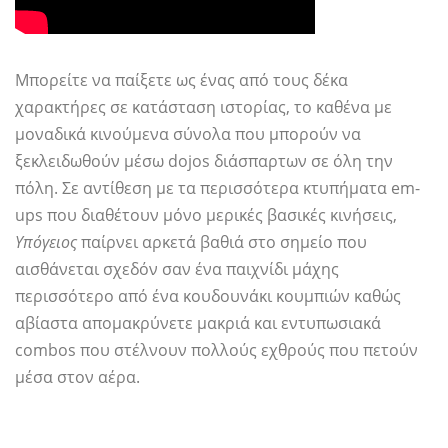
Μπορείτε να παίξετε ως ένας από τους δέκα
χαρακτήρες σε κατάσταση ιστορίας, το καθένα με
μοναδικά κινούμενα σύνολα που μπορούν να
ξεκλειδωθούν μέσω dojos διάσπαρτων σε όλη την
πόλη. Σε αντίθεση με τα περισσότερα κτυπήματα em-
ups που διαθέτουν μόνο μερικές βασικές κινήσεις,
Υπόγειος
παίρνει αρκετά βαθιά στο σημείο που
αισθάνεται σχεδόν σαν ένα παιχνίδι μάχης
περισσότερο από ένα κουδουνάκι κουμπιών καθώς
αβίαστα απομακρύνετε μακριά και εντυπωσιακά
combos που στέλνουν πολλούς εχθρούς που πετούν
μέσα στον αέρα.