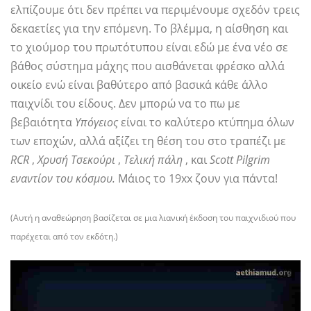
ελπίζουμε ότι δεν πρέπει να περιμένουμε σχεδόν τρεις
δεκαετίες για την επόμενη. Το βλέμμα, η αίσθηση και
το χιούμορ του πρωτότυπου είναι εδώ με ένα νέο σε
βάθος σύστημα μάχης που αισθάνεται φρέσκο ​​αλλά
οικείο ενώ είναι βαθύτερο από βασικά κάθε άλλο
παιχνίδι του είδους. Δεν μπορώ να το πω με
βεβαιότητα
Υπόγειος
είναι το καλύτερο κτύπημα όλων
των εποχών, αλλά αξίζει τη θέση του στο τραπέζι με
RCR
,
Χρυσή Τσεκούρι
,
Τελική πάλη
, και
Scott Pilgrim
εναντίον του κόσμου.
Μάιος το 19xx ζουν για πάντα!
(Αυτή η αναθεώρηση βασίζεται σε μια λιανική έκδοση του παιχνιδιού που
παρέχεται από τον εκδότη.)