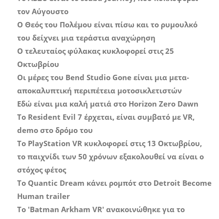
τον Αύγουστο
Ο Θεός του Πολέμου είναι πίσω και το ρυμουλκό
του δείχνει μια τεράστια αναχώρηση
Ο τελευταίος φύλακας κυκλοφορεί στις 25
Οκτωβρίου
Οι μέρες του Bend Studio Gone είναι μια μετα-
αποκαλυπτική περιπέτεια μοτοσικλετιστών
Εδώ είναι μια καλή ματιά στο Horizon Zero Dawn
Το Resident Evil 7 έρχεται, είναι συμβατό με VR,
demo στο δρόμο του
Το PlayStation VR κυκλοφορεί στις 13 Οκτωβρίου,
το παιχνίδι των 50 χρόνων εξακολουθεί να είναι ο
στόχος φέτος
Το Quantic Dream κάνει ρομπότ στο Detroit Become
Human trailer
Το 'Batman Arkham VR' ανακοινώθηκε για το