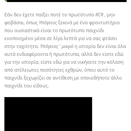
Εάν δεν έχετε παίξει ποτέ το πρωτότυπο
RCR
, μην
φοβάσαι, όπως
Υπόγειος
ξεκινά με ένα φροντιστήριο
που ουσιαστικά είναι το πρωτότυπο παιχνίδι
ενοποιημένο μέσα σε λίγα λεπτά για να σας φτάσει
στην ταχύτητα.
Υπόγειος
'
μικρό
η ιστορία δεν είναι όλα
αυτά ενδιαφέροντα ή πρωτότυπα, αλλά δεν είστε εδώ
για την ιστορία, είστε εδώ για να νικήσετε την κόλαση
από ατέλειωτες ποσότητες εχθρών, όπου αυτό το
παιχνίδι ξεχωρίζει σε αντίθεση με οποιοδήποτε άλλο
παιχνίδι του είδους.