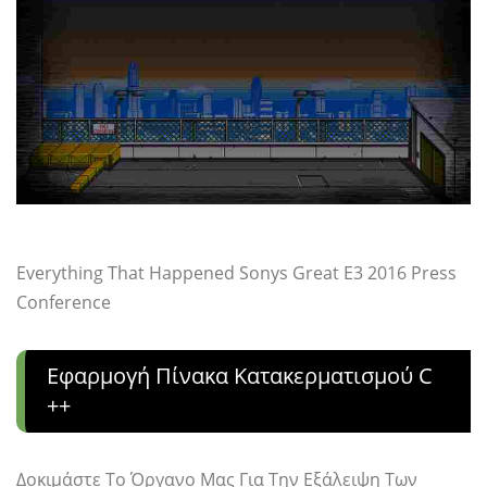
Everything That Happened Sonys Great E3 2016 Press
Conference
Εφαρμογή Πίνακα Κατακερματισμού C
++
Δοκιμάστε Το Όργανο Μας Για Την Εξάλειψη Των