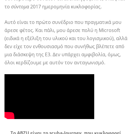
το
σύντομα
2017 ημερομηνία κυκλοφορίας.
Αυτό είναι το πρώτο συνέδριο που πραγματικά μου
άρεσε φέτος. Και πάλι, μου άρεσε πολύ η Microsoft
(ειδικά η εξέλιξη του υλικού και του λογισμικού), αλλά
δεν είχε τον ενθουσιασμό που συνήθως βλέπετε από
μια διάσκεψη της E3. Δεν υπάρχει αμφιβολία, όμως,
όλοι κερδίζουμε με αυτόν τον ανταγωνισμό.
Το ABZU είναι το scuba-Journey, που κυκλοφορεί