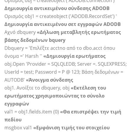
Ορισμός obj = createobject ('ADODB.Connection') '
Δημιουργία αντικειμένου σύνδεσης ADODB
Ορισμός obj1 = createobject ('ADODB.RecordSet') '
Δημιουργία αντικειμένου σετ εγγραφών ADODB
Αχνό dbquery
«Δήλωση μεταβλητής ερωτήματος
βάσης δεδομένων bquery
Dbquery = 'Επιλέξτε acctno από το dbo.acct όπου
όνομα =' Harsh ''
«Δημιουργία ερωτήματος
obj.Open 'Provider = SQLQLEDB; Server =. SQLEXPRESS;
UserId = test; Password = P @ 123; Βάση δεδομένων =
AUTODB'
«Άνοιγμα σύνδεσης
obj1. Ανοίξτε το dbquery, obj
«Εκτέλεση του
ερωτήματος χρησιμοποιώντας το σύνολο
εγγραφών
val1 = obj1.fields.item (0)
«Θα επιστρέψει την τιμή
πεδίου
msgbox val1
«Εμφάνιση τιμής του στοιχείου