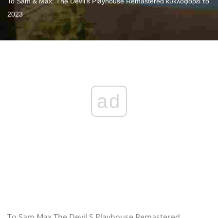
Το Sam & Max: The Devil's Playhouse Remastered κυκλοφορεί το
2023
ad
To Sam Max The Devil S Playhouse Remastered