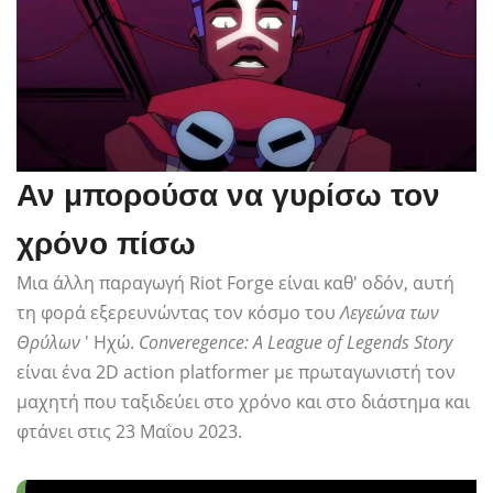
Αν μπορούσα να γυρίσω τον
χρόνο πίσω
Μια άλλη παραγωγή Riot Forge είναι καθ' οδόν, αυτή
τη φορά εξερευνώντας τον κόσμο του
Λεγεώνα των
Θρύλων
' Ηχώ.
Converegence: A League of Legends Story
είναι ένα 2D action platformer με πρωταγωνιστή τον
μαχητή που ταξιδεύει στο χρόνο και στο διάστημα και
φτάνει στις 23 Μαΐου 2023.