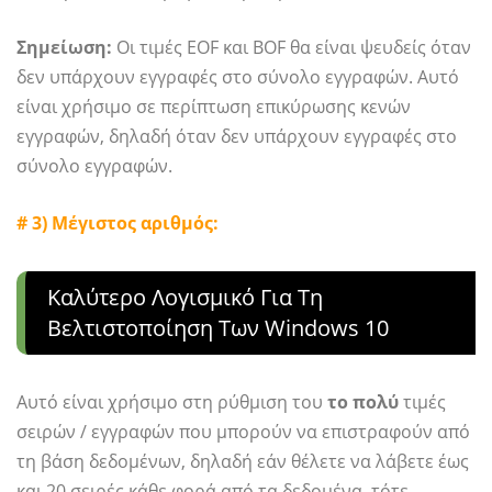
Σημείωση:
Οι τιμές EOF και BOF θα είναι ψευδείς όταν
δεν υπάρχουν εγγραφές στο σύνολο εγγραφών. Αυτό
είναι χρήσιμο σε περίπτωση επικύρωσης κενών
εγγραφών, δηλαδή όταν δεν υπάρχουν εγγραφές στο
σύνολο εγγραφών.
# 3) Μέγιστος αριθμός:
Καλύτερο Λογισμικό Για Τη
Βελτιστοποίηση Των Windows 10
Αυτό είναι χρήσιμο στη ρύθμιση του
το πολύ
τιμές
σειρών / εγγραφών που μπορούν να επιστραφούν από
τη βάση δεδομένων, δηλαδή εάν θέλετε να λάβετε έως
και 20 σειρές κάθε φορά από τα δεδομένα, τότε