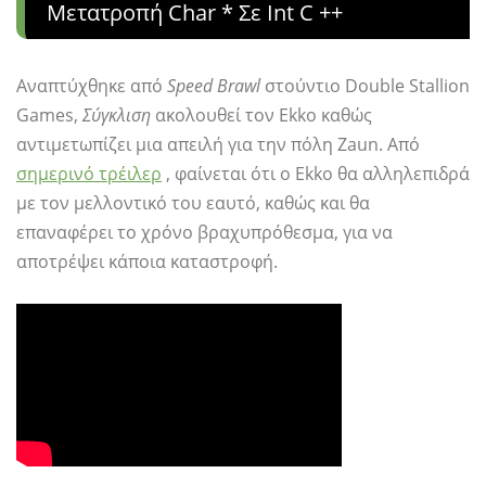
Μετατροπή Char * Σε Int C ++
Αναπτύχθηκε από
Speed ​​Brawl
στούντιο Double Stallion
Games,
Σύγκλιση
ακολουθεί τον Ekko καθώς
αντιμετωπίζει μια απειλή για την πόλη Zaun. Από
σημερινό τρέιλερ
, φαίνεται ότι ο Ekko θα αλληλεπιδρά
με τον μελλοντικό του εαυτό, καθώς και θα
επαναφέρει το χρόνο βραχυπρόθεσμα, για να
αποτρέψει κάποια καταστροφή.