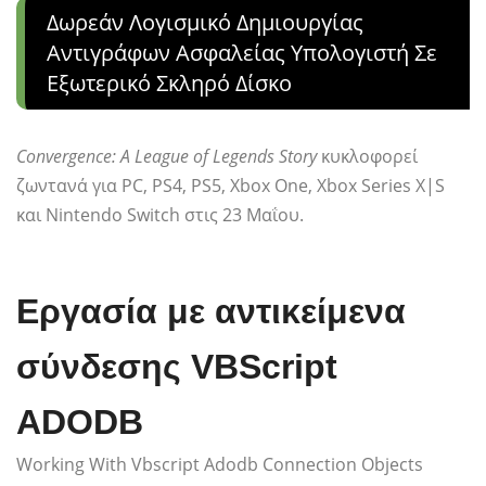
Δωρεάν Λογισμικό Δημιουργίας
Αντιγράφων Ασφαλείας Υπολογιστή Σε
Εξωτερικό Σκληρό Δίσκο
Convergence: A League of Legends Story
κυκλοφορεί
ζωντανά για PC, PS4, PS5, Xbox One, Xbox Series X|S
και Nintendo Switch στις 23 Μαΐου.
Εργασία με αντικείμενα
σύνδεσης VBScript
ADODB
Working With Vbscript Adodb Connection Objects