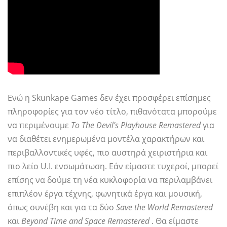
Ενώ η Skunkape Games δεν έχει προσφέρει επίσημες
πληροφορίες για τον νέο τίτλο, πιθανότατα μπορούμε
να περιμένουμε
Το The Devil's Playhouse Remastered
για
να διαθέτει ενημερωμένα μοντέλα χαρακτήρων και
περιβαλλοντικές υφές, πιο αυστηρά χειριστήρια και
πιο λείο U.I. ενσωμάτωση. Εάν είμαστε τυχεροί, μπορεί
επίσης να δούμε τη νέα κυκλοφορία να περιλαμβάνει
επιπλέον έργα τέχνης, φωνητικά έργα και μουσική,
όπως συνέβη και για τα δύο
Save the World Remastered
και
Beyond Time and Space Remastered
. Θα είμαστε