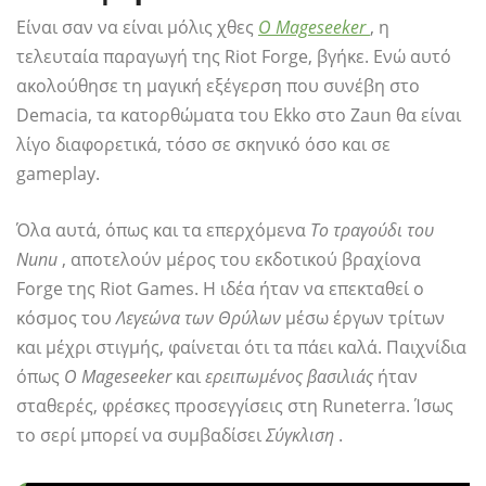
Είναι σαν να είναι μόλις χθες
Ο Mageseeker
, η
τελευταία παραγωγή της Riot Forge, βγήκε. Ενώ αυτό
ακολούθησε τη μαγική εξέγερση που συνέβη στο
Demacia, τα κατορθώματα του Ekko στο Zaun θα είναι
λίγο διαφορετικά, τόσο σε σκηνικό όσο και σε
gameplay.
Όλα αυτά, όπως και τα επερχόμενα
Το τραγούδι του
Nunu
, αποτελούν μέρος του εκδοτικού βραχίονα
Forge της Riot Games. Η ιδέα ήταν να επεκταθεί ο
κόσμος του
Λεγεώνα των Θρύλων
μέσω έργων τρίτων
και μέχρι στιγμής, φαίνεται ότι τα πάει καλά. Παιχνίδια
όπως
Ο Mageseeker
και
ερειπωμένος βασιλιάς
ήταν
σταθερές, φρέσκες προσεγγίσεις στη Runeterra. Ίσως
το σερί μπορεί να συμβαδίσει
Σύγκλιση
.