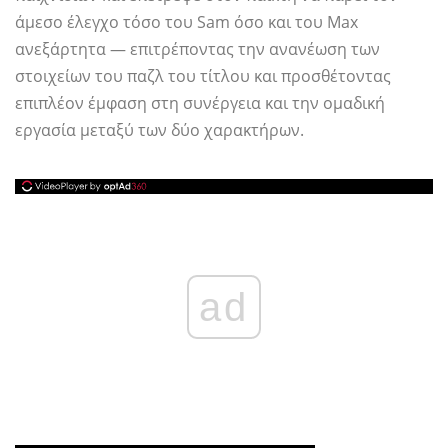
άμεσο έλεγχο τόσο του Sam όσο και του Max
ανεξάρτητα — επιτρέποντας την ανανέωση των
στοιχείων του παζλ του τίτλου και προσθέτοντας
επιπλέον έμφαση στη συνέργεια και την ομαδική
εργασία μεταξύ των δύο χαρακτήρων.
ad