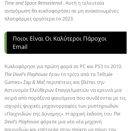
Time and Space Remastered
. Αυτή η τελευταία
αναγόμωση θα κυκλοφορήσει σε μη ανακοινωμένες
πλατφόρμες αργότερα το 2023.
Ποιοι Είναι Οι Καλύτεροι Πάροχοι
Email
Κυκλοφόρησε για πρώτη φορά σε PC και PS3 το 2010.
The Devil's Playhouse
ήταν το τρίτο από τα Telltale
Games»
Σαμ & Μαξ
περιπέτειες και βλέπει την
Αστυνομία Ελεύθερων Επαγγελματιών να ερευνά μια
σειρά από παράξενα φαινόμενα που συνδέονται με τις
ισχυρές ψυχικές μηχανορραφίες των μυστηριωδών
«Παιχνιδιών της Δύναμης». Η αρχική έκδοση του
The
Devil's Playhouse
φόρεσε μια νέα νέα μηχανή
παιχνιδιών και επέτρεψε στον παίκτη να πάρει τον