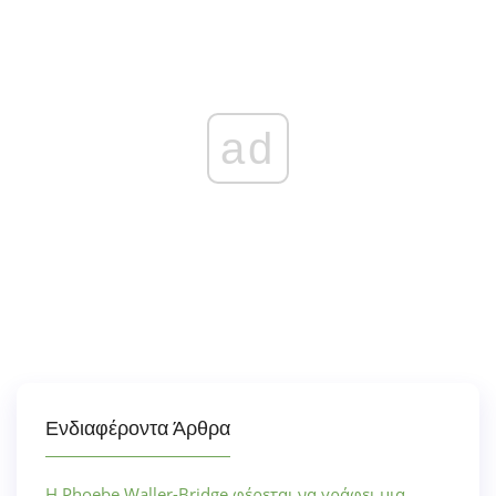
ad
Ενδιαφέροντα Άρθρα
Η Phoebe Waller-Bridge φέρεται να γράφει μια