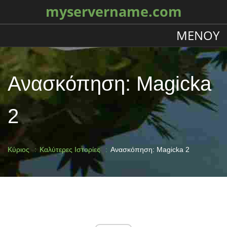
myservername.com
ΜΕΝΟΎ
Ανασκόπηση: Magicka
2
Κύριος
Καλύτερες Ιστορίες
Ανασκόπηση: Magicka 2