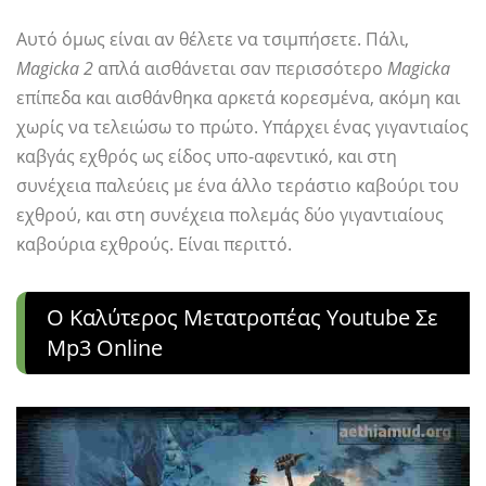
Αυτό όμως είναι αν θέλετε να τσιμπήσετε. Πάλι,
Magicka 2
απλά αισθάνεται σαν περισσότερο
Magicka
επίπεδα και αισθάνθηκα αρκετά κορεσμένα, ακόμη και
χωρίς να τελειώσω το πρώτο. Υπάρχει ένας γιγαντιαίος
καβγάς εχθρός ως είδος υπο-αφεντικό, και στη
συνέχεια παλεύεις με ένα άλλο τεράστιο καβούρι του
εχθρού, και στη συνέχεια πολεμάς δύο γιγαντιαίους
καβούρια εχθρούς. Είναι περιττό.
Ο Καλύτερος Μετατροπέας Youtube Σε
Mp3 Online