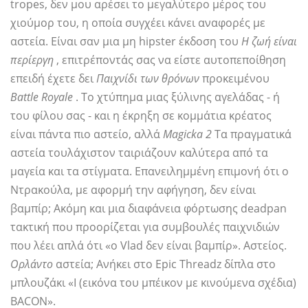
tropes, δεν μου αρέσει το μεγαλύτερο μέρος του
χιούμορ του, η οποία συγχέει κάνει αναφορές με
αστεία. Είναι σαν μια μη hipster έκδοση του
Η ζωή είναι
περίεργη
, επιτρέποντάς σας να είστε αυτοπεποίθηση
επειδή έχετε δει
Παιχνίδι των θρόνων
προκειμένου
Battle Royale
. Το χτύπημα μιας ξύλινης αγελάδας - ή
του φίλου σας - και η έκρηξη σε κομμάτια κρέατος
είναι πάντα πιο αστείο, αλλά
Magicka 2
Τα πραγματικά
αστεία τουλάχιστον ταιριάζουν καλύτερα από τα
μαγεία και τα στίγματα. Επανειλημμένη επιμονή ότι ο
Ντρακούλα, με αφορμή την αφήγηση, δεν είναι
βαμπίρ; Ακόμη και μια διαφάνεια φόρτωσης deadpan
τακτική που προορίζεται για συμβουλές παιχνιδιών
που λέει απλά ότι «ο Vlad δεν είναι βαμπίρ». Αστείος.
Ορλάντο
αστεία; Ανήκει στο Epic Threadz δίπλα στο
μπλουζάκι «I (εικόνα του μπέικον με κινούμενα σχέδια)
BACON».