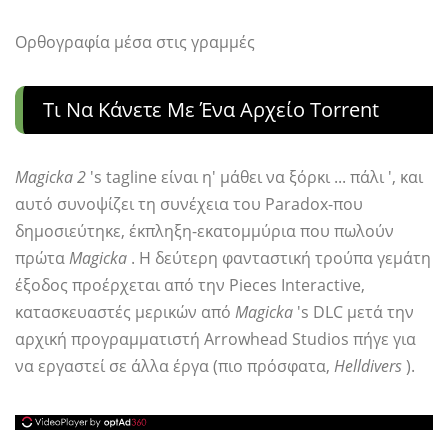
Ορθογραφία μέσα στις γραμμές
Τι Να Κάνετε Με Ένα Αρχείο Torrent
Magicka 2
's tagline είναι η' μάθει να ξόρκι ... πάλι ', και
αυτό συνοψίζει τη συνέχεια του Paradox-που
δημοσιεύτηκε, έκπληξη-εκατομμύρια που πωλούν
πρώτα
Magicka
. Η δεύτερη φανταστική τρούπα γεμάτη
έξοδος προέρχεται από την Pieces Interactive,
κατασκευαστές μερικών από
Magicka
's DLC μετά την
αρχική προγραμματιστή Arrowhead Studios πήγε για
να εργαστεί σε άλλα έργα (πιο πρόσφατα,
Helldivers
).