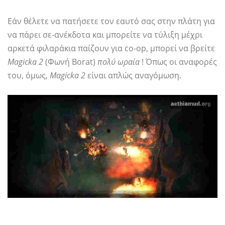
Εάν θέλετε να πατήσετε τον εαυτό σας στην πλάτη για
να πάρει σε-ανέκδοτα και μπορείτε να τύλιξη μέχρι
αρκετά φιλαράκια παίζουν για co-op, μπορεί να βρείτε
Magicka 2
(Φωνή Borat)
πολύ ωραία
! Όπως οι αναφορές
του, όμως,
Magicka 2
είναι απλώς αναγόμωση.