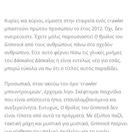
Κυρίες και κύριοι, είμαστε στην εταιρεία ενός crawler
μπαστούνι πρώτου προσώπου το έτος 2012. Όχι, δεν
ονειρεύεστε. Έχετε μόλις παρουσιαστεί
Ο θρύλος του
Grimrock
από τους ανθρώπους πάνω στο σχεδόν
ανθρώπινο. Είτε αυτό φέρνει πίσω τις γλυκές μνήμες
του
Δάσκαλος Δάσκαλος
ή είναι εντελώς νέα για εσάς,
μπορώ εύκολα να πω ότι ο τίτλος αυτός παραδίδει.
Προσωπικά, όταν ακούω τον όρο 'crawler
μπουντρουμιών', έρχομαι λίγο. Σκέφτομαι παιχνίδια
που είναι απίστευτα ήπια, επαναλαμβανόμενα και
ανεξερεύνητα. Ευτυχώς,
Ο θρύλος του Grimrock
δεν
είναι τίποτα από αυτά τα πράγματα. Με έξυπνο παζλ,
τακτική μάχη και μυστικά για μυστικά,
Grimrock
παίρνει
μια αίσθηση του παλιού σχολείου και το εγχέει