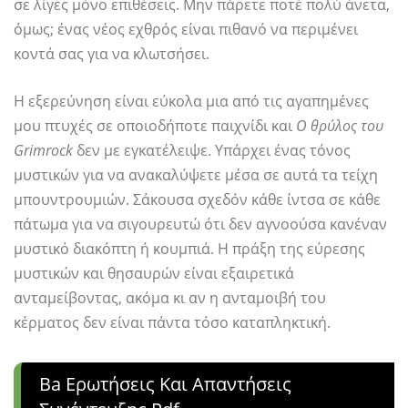
σε λίγες μόνο επιθέσεις. Μην πάρετε ποτέ πολύ άνετα,
όμως; ένας νέος εχθρός είναι πιθανό να περιμένει
κοντά σας για να κλωτσήσει.
Η εξερεύνηση είναι εύκολα μια από τις αγαπημένες
μου πτυχές σε οποιοδήποτε παιχνίδι και
Ο θρύλος του
Grimrock
δεν με εγκατέλειψε. Υπάρχει ένας τόνος
μυστικών για να ανακαλύψετε μέσα σε αυτά τα τείχη
μπουντρουμιών. Σάκουσα σχεδόν κάθε ίντσα σε κάθε
πάτωμα για να σιγουρευτώ ότι δεν αγνοούσα κανέναν
μυστικό διακόπτη ή κουμπιά. Η πράξη της εύρεσης
μυστικών και θησαυρών είναι εξαιρετικά
ανταμείβοντας, ακόμα κι αν η ανταμοιβή του
κέρματος δεν είναι πάντα τόσο καταπληκτική.
Ba Ερωτήσεις Και Απαντήσεις