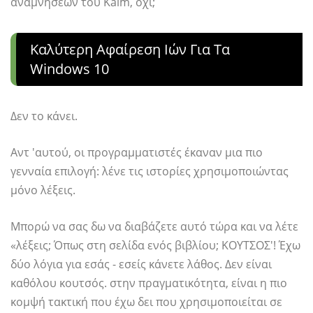
αναμνήσεων του Kaim, όχι;
Καλύτερη Αφαίρεση Ιών Για Τα
Windows 10
Δεν το κάνει.
Αντ 'αυτού, οι προγραμματιστές έκαναν μια πιο
γενναία επιλογή: λένε τις ιστορίες χρησιμοποιώντας
μόνο λέξεις.
Μπορώ να σας δω να διαβάζετε αυτό τώρα και να λέτε
«λέξεις; Όπως στη σελίδα ενός βιβλίου; ΚΟΥΤΣΟΣ'! Έχω
δύο λόγια για εσάς - εσείς κάνετε λάθος. Δεν είναι
καθόλου κουτσός. στην πραγματικότητα, είναι η πιο
κομψή τακτική που έχω δει που χρησιμοποιείται σε