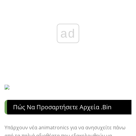
ad
Πώς Να Προσαρτήσετε Αρχεία .bin
Υπάρχουν νέα animatronics για να ανησυχείτε πάνω
από τα παλιά αξιοθέατα που εξακολουθούν να