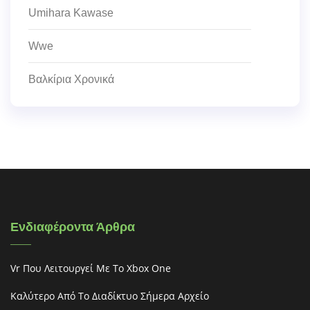
Umihara Kawase
Wwe
Βαλκίρια Χρονικά
Ενδιαφέροντα Άρθρα
Vr Που Λειτουργεί Με Το Xbox One
Καλύτερο Από Το Διαδίκτυο Σήμερα Αρχείο