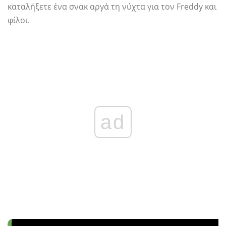
καταλήξετε ένα σνακ αργά τη νύχτα για τον Freddy και
φίλοι.
ad