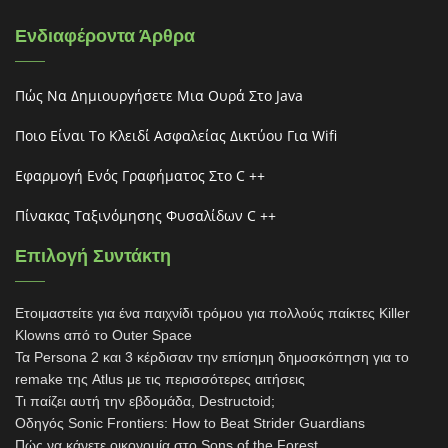
Ενδιαφέροντα Άρθρα
Πώς Να Δημιουργήσετε Μια Ουρά Στο Java
Ποιο Είναι Το Κλειδί Ασφαλείας Δικτύου Για Wifi
Εφαρμογή Ενός Γραφήματος Στο C ++
Πίνακας Ταξινόμησης Φυσαλίδων C ++
Επιλογή Συντάκτη
Ετοιμαστείτε για ένα παιχνίδι τρόμου για πολλούς παίκτες Killer
Klowns από το Outer Space
Τα Persona 2 και 3 κέρδισαν την επίσημη δημοσκόπηση για το
remake της Atlus με τις περισσότερες αιτήσεις
Τι παίζει αυτή την εβδομάδα, Destructoid;
Οδηγός Sonic Frontiers: How to Beat Strider Guardians
Πώς να κάνετε οικονομία στο Sons of the Forest