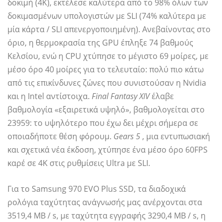
δοκιμή (4K), εκτέλεσε καλύτερα από το 98% όλων των
δοκιμασμένων υπολογιστών με SLI (74% καλύτερα με
μία κάρτα / SLI απενεργοποιημένη). Ανεβαίνοντας στο
όριο, η θερμοκρασία της GPU έπληξε 74 βαθμούς
Κελσίου, ενώ η CPU χτύπησε το μέγιστο 69 μοίρες, με
μέσο όρο 40 μοίρες για το τελευταίο: πολύ πιο κάτω
από τις επικίνδυνες ζώνες που συνιστούσαν η Nvidia
και η Intel αντίστοιχα.
Final Fantasy XIV
έλαβε
βαθμολογία «εξαιρετικά υψηλό», βαθμολογείται στο
23959: το υψηλότερο που έχω δει μέχρι σήμερα σε
οποιαδήποτε θέση φόρουμ.
Gears 5
, μια εντυπωσιακή
και σχετικά νέα έκδοση, χτύπησε ένα μέσο όρο 60FPS
καρέ σε 4K στις ρυθμίσεις Ultra με SLI.
Για το Samsung 970 EVO Plus SSD, τα διαδοχικά
ρολόγια ταχύτητας ανάγνωσής μας ανέρχονται στα
3519,4 MB / s, με ταχύτητα εγγραφής 3290,4 MB / s, η