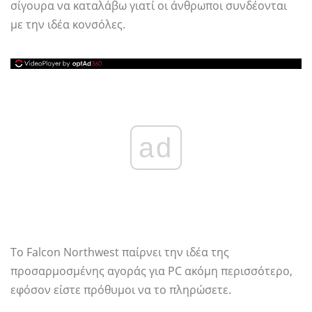
σίγουρα να καταλάβω γιατί οι άνθρωποι συνδέονται
με την ιδέα κονσόλες.
ad
Το Falcon Northwest παίρνει την ιδέα της
προσαρμοσμένης αγοράς για PC ακόμη περισσότερο,
εφόσον είστε πρόθυμοι να το πληρώσετε.