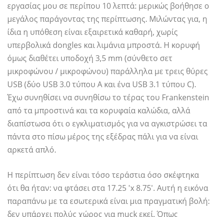
εργασίας μου σε περίπου 10 λεπτά: μερικώς βοήθησε ο
μεγάλος παράγοντας της περίπτωσης. Μιλώντας για, η
ίδια η υπόθεση είναι εξαιρετικά καθαρή, χωρίς
υπερβολικά dongles και λιμάνια μπροστά. Η κορυφή
όμως διαθέτει υποδοχή 3,5 mm (σύνθετο σετ
μικροφώνου / μικροφώνου) παράλληλα με τρεις θύρες
USB (δύο USB 3.0 τύπου A και ένα USB 3.1 τύπου C).
Έχω συνηθίσει να συνηθίσω το τέρας του Frankenstein
από τα μπροστινά και τα κορυφαία καλώδια, αλλά
διαπίστωσα ότι ο εγκλιματισμός για να αγκιστρώσει τα
πάντα στο πίσω μέρος της εξέδρας πάλι για να είναι
αρκετά απλό.
Η περίπτωση δεν είναι τόσο τεράστια όσο σκέφτηκα
ότι θα ήταν: να φτάσει στα 17.25 'x 8.75'. Αυτή η εικόνα
παραπάνω με τα εσωτερικά είναι μια πραγματική βολή:
δεν υπάρχει πολύς χώρος για muck εκεί. Όπως