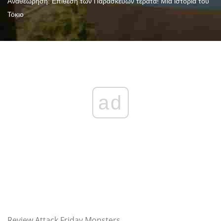
Αναθεώρηση: Επίθεση των Παρασκευών τέρατα! Μια ιστορία του
Τόκιο
ad
Review Attack Friday Monsters