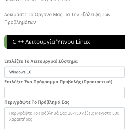
Δοκιμάστε Το Όργανο Μας Για Την Εξάλειψη Των
Προβλημάτων
C ++ Λειτουργία Ύπνου Linux
Επιλέξτε Το Λειτουργικό Σύστημα
Επιλέξτε Ένα Πρόγραμμα Προβολής (Προαιρετικά)
Περιγράψτε Το Πρόβλημά Σας