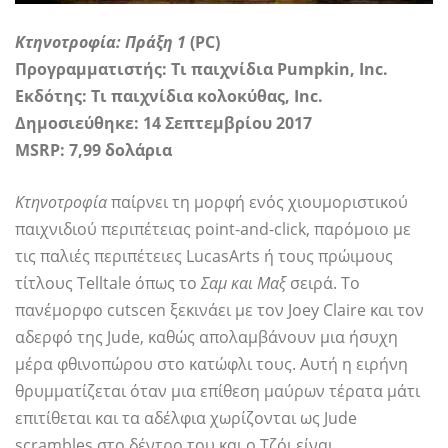
Κτηνοτροφία: Πράξη 1
(PC)
Προγραμματιστής: Τι παιχνίδια Pumpkin, Inc.
Εκδότης:
Τι παιχνίδια κολοκύθας, Inc.
Δημοσιεύθηκε: 14 Σεπτεμβρίου 2017
MSRP: 7,99 δολάρια
Κτηνοτροφία
παίρνει τη μορφή ενός χιουμοριστικού
παιχνιδιού περιπέτειας point-and-click, παρόμοιο με
τις παλιές περιπέτειες LucasArts ή τους πρώιμους
τίτλους Telltale όπως το
Σαμ και Μαξ
σειρά. Το
πανέμορφο cutscen ξεκινάει με τον Joey Claire και τον
αδερφό της Jude, καθώς απολαμβάνουν μια ήσυχη
μέρα φθινοπώρου στο κατώφλι τους. Αυτή η ειρήνη
θρυμματίζεται όταν μια επίθεση μαύρων τέρατα μάτι
επιτίθεται και τα αδέλφια χωρίζονται ως Jude
scrambles στο δέντρο του και ο Τζόι είναι