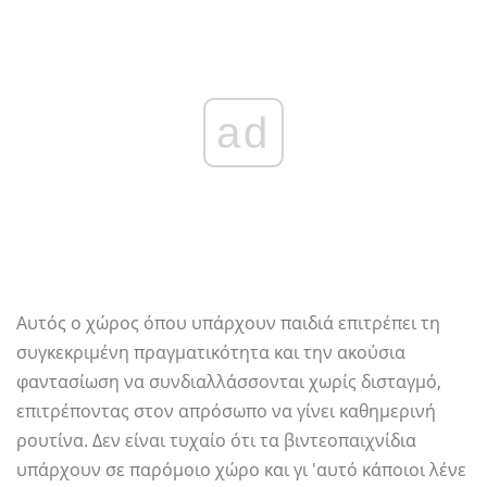
ad
Αυτός ο χώρος όπου υπάρχουν παιδιά επιτρέπει τη
συγκεκριμένη πραγματικότητα και την ακούσια
φαντασίωση να συνδιαλλάσσονται χωρίς δισταγμό,
επιτρέποντας στον απρόσωπο να γίνει καθημερινή
ρουτίνα. Δεν είναι τυχαίο ότι τα βιντεοπαιχνίδια
υπάρχουν σε παρόμοιο χώρο και γι 'αυτό κάποιοι λένε