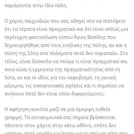
παράγονται στην ίδια πόλη.
Ο χορός παιχνιδιών που σας οδηγεί στο να πιστέψετε
ότι τα τέρατα είναι πραγματικά και ότι είναι απλώς μια
περίτεχνη φαντασίωση τύπου Άγιος Βασίλης που
δημιουργήθηκε από τους ενήλικες της πόλης, αν και η
πίστη της Σότα στα πλάσματα ποτέ δεν παραπαίει. Στο
τέλος, είναι δύσκολο να πούμε τι είναι πραγματικό και
ποια είναι η ερμηνεία της πραγματικότητας από τη
Sota, αν και οι ιδέες για τον εκφοβισμό, τη γονική
μέριμνα, τις οικογενειακές σχέσεις και τι σημαίνει να
ανήκουν ποτέ δεν είναι τόσο διφορούμενες.
Η αφήγηση κινείται μαζί σε μια όμορφη ευθεία
γραμμή. Τα αντικειμενικά σας σημεία βρίσκονται
πάντοτε στον χάρτη στην κάτω οθόνη, οπότε δεν
υπάρχει ποτέ μεγάλη ερώτηση για το πού να πάτε στη