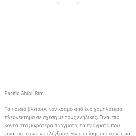
Pacific Ghibli Rim
Τα παιδιά βλέπουν τον κόσμο από ένα χαμηλότερο
πλεονέκτημα σε σχέση με τους ενήλικες. Είναι πιο
κοντά στα μικρότερα πράγματα, τα πράγματα που
είναι πιο ικανά να ελέγξουν. Είναι επίσης πιο ικανές να