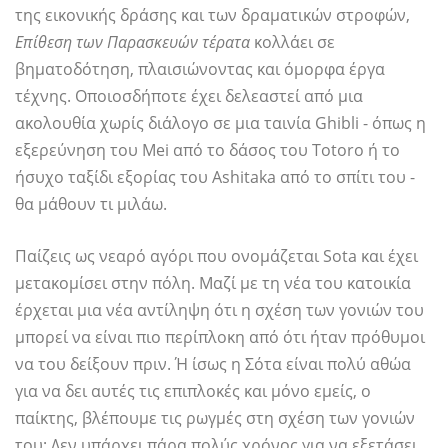
της εικονικής δράσης και των δραματικών στροφών,
Επίθεση των Παρασκευών τέρατα
κολλάει σε
βηματοδότηση, πλαισιώνοντας και όμορφα έργα
τέχνης. Οποιοσδήποτε έχει δελεαστεί από μια
ακολουθία χωρίς διάλογο σε μια ταινία Ghibli - όπως η
εξερεύνηση του Mei από το δάσος του Totoro ή το
ήσυχο ταξίδι εξορίας του Ashitaka από το σπίτι του -
θα μάθουν τι μιλάω.
Παίζεις ως νεαρό αγόρι που ονομάζεται Sota και έχει
μετακομίσει στην πόλη. Μαζί με τη νέα του κατοικία
έρχεται μια νέα αντίληψη ότι η σχέση των γονιών του
μπορεί να είναι πιο περίπλοκη από ότι ήταν πρόθυμοι
να του δείξουν πριν. Ή ίσως η Σότα είναι πολύ αθώα
για να δει αυτές τις επιπλοκές και μόνο εμείς, ο
παίκτης, βλέπουμε τις ρωγμές στη σχέση των γονιών
του; Δεν υπάρχει πάρα πολύς χρόνος για να εξετάσει