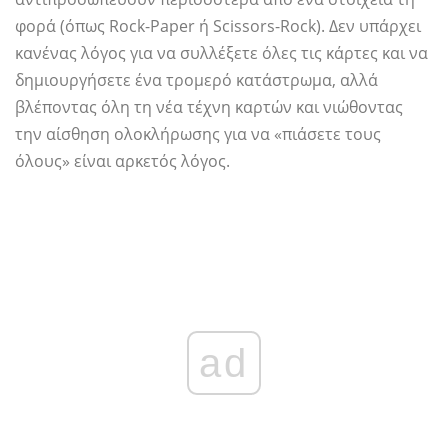
φορά (όπως Rock-Paper ή Scissors-Rock). Δεν υπάρχει
κανένας λόγος για να συλλέξετε όλες τις κάρτες και να
δημιουργήσετε ένα τρομερό κατάστρωμα, αλλά
βλέποντας όλη τη νέα τέχνη καρτών και νιώθοντας
την αίσθηση ολοκλήρωσης για να «πιάσετε τους
όλους» είναι αρκετός λόγος.
ad