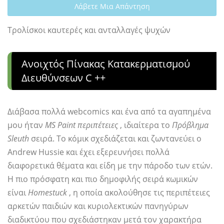
Λάβετε Μια Απάντηση
Τρολίσκοι καυτερές και ανταλλαγές ψυχών
Ανοιχτός Πίνακας Κατακερματισμού
Διευθύνσεων C ++
Διάβασα πολλά webcomics και ένα από τα αγαπημένα
μου ήταν
MS Paint περιπέτειες
, ιδιαίτερα το
Πρόβλημα
Sleuth
σειρά. Το κόμικ σχεδιάζεται και ζωντανεύει ο
Andrew Hussie και έχει εξερευνήσει πολλά
διαφορετικά θέματα και είδη με την πάροδο των ετών.
Η πιο πρόσφατη και πιο δημοφιλής σειρά κωμικών
είναι
Homestuck
, η οποία ακολούθησε τις περιπέτειες
αρκετών παιδιών και κυριολεκτικών πανηγύρων
διαδικτύου που σχεδιάστηκαν μετά τον χαρακτήρα