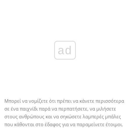
ad
Μπορεί να νομίζετε ότι πρέπει να κάνετε περισσότερα
σε ένα παιχνίδι παρά να περπατήσετε, να μιλήσετε
στους ανθρώπους και να σηκώσετε λαμπερές μπάλες
που κάθονται στο έδαφος για να παραμείνετε έτοιμοι.