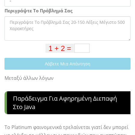
Περιγράψτε Το Πρόβλημά Σας
Λάβετε Μια Απάντηση
Μεταξύ άλλων λόγων
Παράδειγμα Για Αφηρημένη Διεπαφή
Στο Java
Το Platinum φαινομενικά τρελαίνεται γιατί δεν μπορεί