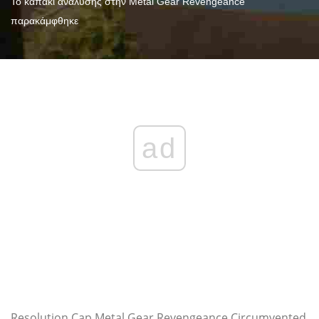
Το καπάκι ανάλυσης στην Metal Gear Revengeance
παρακάμφθηκε
ad
Resolution Cap Metal Gear Revengeance Circumvented