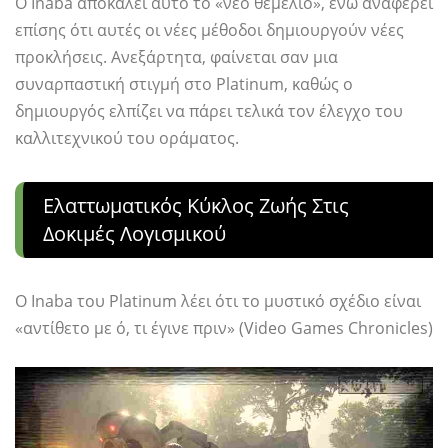
Ο Inaba αποκαλεί αυτό το «νέο θεμέλιο», ενώ αναφέρει
επίσης ότι αυτές οι νέες μέθοδοι δημιουργούν νέες
προκλήσεις. Ανεξάρτητα, φαίνεται σαν μια
συναρπαστική στιγμή στο Platinum, καθώς ο
δημιουργός ελπίζει να πάρει τελικά τον έλεγχο του
καλλιτεχνικού του οράματος.
Ελαττωματικός Κύκλος Ζωής Στις
Δοκιμές Λογισμικού
Ο Inaba του Platinum λέει ότι το μυστικό σχέδιο είναι
«αντίθετο με ό, τι έγινε πριν» (Video Games Chronicles)