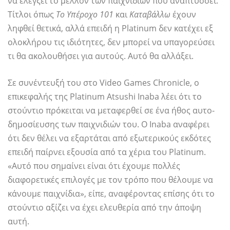
να ελέγξει το μέλλον των παιχνιδιών που αναπτύσσει.
Τίτλοι όπως
Το Υπέροχο 101
και
Καταβάλλω
έχουν
ληφθεί θετικά, αλλά επειδή η Platinum δεν κατέχει εξ
ολοκλήρου τις ιδιότητες, δεν μπορεί να υπαγορεύσει
τι θα ακολουθήσει για αυτούς. Αυτό θα αλλάξει.
Σε συνέντευξή του στο Video Games Chronicle, ο
επικεφαλής της Platinum Atsushi Inaba λέει ότι το
στούντιο πρόκειται να μεταφερθεί σε ένα ήθος αυτο-
δημοσίευσης των παιχνιδιών του. Ο Inaba αναφέρει
ότι δεν θέλει να εξαρτάται από εξωτερικούς εκδότες
επειδή παίρνει εξουσία από τα χέρια του Platinum.
«Αυτό που σημαίνει είναι ότι έχουμε πολλές
διαφορετικές επιλογές με τον τρόπο που θέλουμε να
κάνουμε παιχνίδια», είπε, αναφέροντας επίσης ότι το
στούντιο αξίζει να έχει ελευθερία από την άποψη
αυτή.