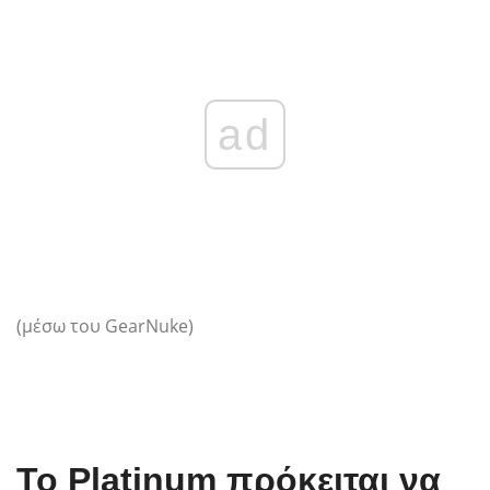
ad
(μέσω του GearNuke)
Το Platinum πρόκειται να