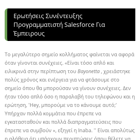
Ερωτήσεις Συνέντευξης
Προγραμματιστή Salesforce Για
Έμπειρους
Το μεγαλύτερο σημείο κολλήματος φαίνεται να αφορά
όταν γίνονται συνέχειες. «Είναι τόσο απλό και
ειλικρινά στην περίπτωση του
Bayonetta
, χρειάστηκε
πολύς χρόνος και ενέργεια για να φτάσουμε στο
σημείο όπου θα μπορούσαν να γίνουν συνέχειες. Δεν
ήταν τόσο απλό όσο η παραλαβή του τηλεφώνου και η
ερώτηση, 'Hey, μπορούμε να το κάνουμε αυτό;'
Υπήρχαν πολλά κομμάτια που έπρεπε να
εγκατασταθούν και πολλά διαπραγματεύσεις που
έπρεπε να συμβούν », εξηγεί η Inaba. '' Είναι απολύτως
η αλήθεια ότι υπάρχουν περιπτώσεις όπου θέλετε να