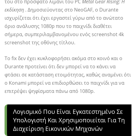
του στο πρόσφατο λιμάνι του PC
Metal Gear Rising: Η
εκδίκηση
. Δημοσιεύοντας στο NeoGAF, ο Durante
ισχυρίζεται ότι έχει εργαστεί γύρω από το ανώτατο
όριο ανάλυσης 1080p που το παιχνίδι διαθέτει
σήμερα, συμπεριλαμβανομένου ενός screenshot 4k
screenshot της οθόνης τίτλου.
Το fix δεν έχει κυκλοφορήσει ακόμα στο κοινό και ο
Durante προτείνει ότι δεν μπορεί να το κάνει να
φτάσει σε κατάσταση ετοιμότητας, καθώς αναμένει ότι
ο Konami μπορεί να επιδιορθώσει το παιχνίδι για να
επιτρέψει ψηφίσματα πάνω από 1080p.
Λογισμικό Που Είναι Εγκατεστημένο Σε
Υπολογιστή Και Χρησιμοποιείται Για Τη
Διαχείριση Εικονικών Μηχανών