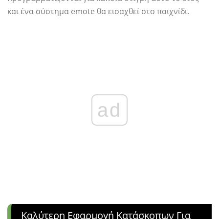
και ένα σύστημα emote θα εισαχθεί στο παιχνίδι.
ad
Καλύτερη Εφαρμογή Κατάσκοπων Για