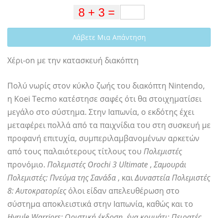
Λάβετε Μια Απάντηση
Χέρι-on με την κατασκευή διακόπτη
Πολύ νωρίς στον κύκλο ζωής του διακόπτη Nintendo,
η Koei Tecmo κατέστησε σαφές ότι θα στοιχηματίσει
μεγάλο στο σύστημα. Στην Ιαπωνία, ο εκδότης έχει
μεταφέρει πολλά από τα παιχνίδια του στη συσκευή με
προφανή επιτυχία, συμπεριλαμβανομένων αρκετών
από τους παλαιότερους τίτλους του
Πολεμιστές
προνόμιο.
Πολεμιστές Orochi 3 Ultimate
,
Σαμουράι
Πολεμιστές: Πνεύμα της Σανάδα
, και
Δυναστεία Πολεμιστές
8: Αυτοκρατορίες
όλοι είδαν απελευθέρωση στο
σύστημα αποκλειστικά στην Ιαπωνία, καθώς και το
Hyrule Warriors: Οριστική έκδοση, ένα κομμάτι: Πειρατές