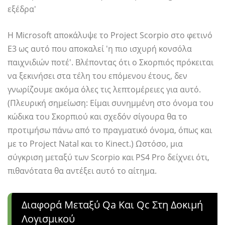
εξέδρα'
Η Microsoft αποκάλυψε το Project Scorpio στο φετινό
E3 ως αυτό που αποκαλεί 'η πιο ισχυρή κονσόλα
παιχνιδιών ποτέ'. Βλέποντας ότι ο Σκορπιός πρόκειται
να ξεκινήσει στα τέλη του επόμενου έτους, δεν
γνωρίζουμε ακόμα όλες τις λεπτομέρειες για αυτό.
(Πλευρική σημείωση: Είμαι συνημμένη στο όνομα του
κώδικα του Σκορπιού και σχεδόν σίγουρα θα το
προτιμήσω πάνω από το πραγματικό όνομα, όπως και
με το Project Natal και το Kinect.) Ωστόσο, μια
σύγκριση μεταξύ των Scorpio και PS4 Pro δείχνει ότι,
πιθανότατα θα αντέξει αυτό το αίτημα.
Διαφορά Μεταξύ Qa Και Qc Στη Δοκιμή
Λογισμικού