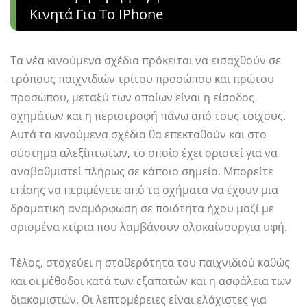
Κινητά Για Το IPhone
Τα νέα κινούμενα σχέδια πρόκειται να εισαχθούν σε
τρόπους παιχνιδιών τρίτου προσώπου και πρώτου
προσώπου, μεταξύ των οποίων είναι η είσοδος
οχημάτων και η περιστροφή πάνω από τους τοίχους.
Αυτά τα κινούμενα σχέδια θα επεκταθούν και στο
σύστημα αλεξίπτωτων, το οποίο έχει οριστεί για να
αναβαθμιστεί πλήρως σε κάποιο σημείο. Μπορείτε
επίσης να περιμένετε από τα οχήματα να έχουν μια
δραματική αναμόρφωση σε ποιότητα ήχου μαζί με
ορισμένα κτίρια που λαμβάνουν ολοκαίνουργια υφή.
Τέλος, στοχεύει η σταθερότητα του παιχνιδιού καθώς
και οι μέθοδοι κατά των εξαπατών και η ασφάλεια των
διακομιστών. Οι λεπτομέρειες είναι ελάχιστες για