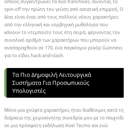
οποίος συγκεντρώνει τα δύο franchises, δίνοντας το
spin-off την πρώτη του γεύση από ασιατική επιρροή. Ο
Δίας είναι ένας από τους πολλούς νέους χαρακτήρες
από την ελληνική και νορβηγική μυθολογία που
κάνουν το ντεμπούτο τους στη σειρά, φέρνοντας τον
συνολικό αριθμό των χαρακτήρων που μπορούν να
αναπαραχθούν σε 170, ένα παγκόσμιο ρεκόρ Guinness
για το είδος hack-and-slash.
Τα Πιο Δημοφιλή Λειτουργικά
Συστήματα Για Προσωπικούς
Υπολογιστές
Μόνο μια χούφτα χαρακτήρες ήταν διαθέσιμες κατά τη
διάρκεια της χειροκίνητης συνεδρία μου με το παιχνίδι
σε μια πρόσφατη εκδήλωση Koei Tecmo και ενώ