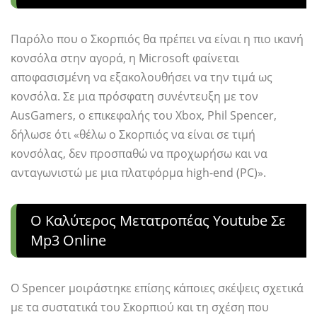
Παρόλο που ο Σκορπιός θα πρέπει να είναι η πιο ικανή
κονσόλα στην αγορά, η Microsoft φαίνεται
αποφασισμένη να εξακολουθήσει να την τιμά ως
κονσόλα. Σε μια πρόσφατη συνέντευξη με τον
AusGamers, ο επικεφαλής του Xbox, Phil Spencer,
δήλωσε ότι «θέλω ο Σκορπιός να είναι σε τιμή
κονσόλας, δεν προσπαθώ να προχωρήσω και να
ανταγωνιστώ με μια πλατφόρμα high-end (PC)».
Ο Καλύτερος Μετατροπέας Youtube Σε
Mp3 Online
Ο Spencer μοιράστηκε επίσης κάποιες σκέψεις σχετικά
με τα συστατικά του Σκορπιού και τη σχέση που