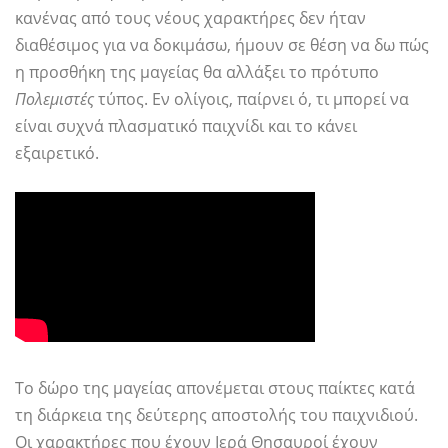
κανένας από τους νέους χαρακτήρες δεν ήταν
διαθέσιμος για να δοκιμάσω, ήμουν σε θέση να δω πώς
η προσθήκη της μαγείας θα αλλάξει το πρότυπο
Πολεμιστές
τύπος. Εν ολίγοις, παίρνει ό, τι μπορεί να
είναι συχνά πλασματικό παιχνίδι και το κάνει
εξαιρετικό.
Το δώρο της μαγείας απονέμεται στους παίκτες κατά
τη διάρκεια της δεύτερης αποστολής του παιχνιδιού.
Οι χαρακτήρες που έχουν Ιερά Θησαυροί έχουν