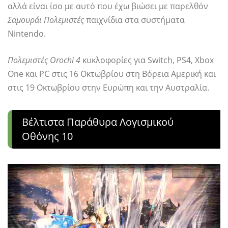
αλλά είναι ίσο με αυτό που έχω βιώσει με παρελθόν
Σαμουράι Πολεμιστές
παιχνίδια στα συστήματα
Nintendo.
Πολεμιστές Orochi 4
κυκλοφορίες για Switch, PS4, Xbox
One και PC στις 16 Οκτωβρίου στη Βόρεια Αμερική και
στις 19 Οκτωβρίου στην Ευρώπη και την Αυστραλία.
Βέλτιστα Παράθυρα Λογισμικού
Οθόνης 10