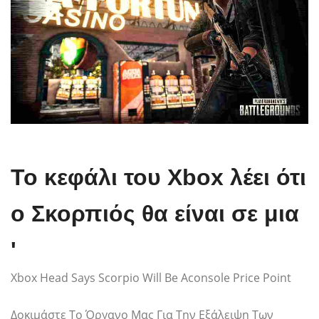
Το κεφάλι του Xbox λέει ότι
ο Σκορπιός θα είναι σε μια
'
Xbox Head Says Scorpio Will Be Aconsole Price Point
Δοκιμάστε Το Όργανο Μας Για Την Εξάλειψη Των