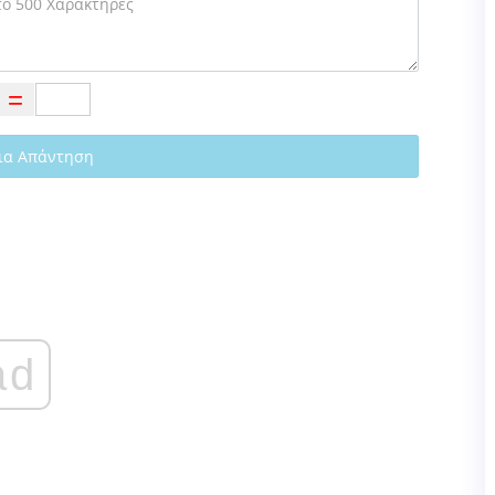
ια Απάντηση
ad