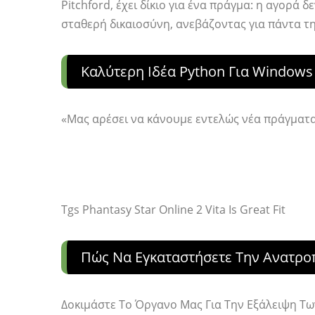
Pitchford, έχει δίκιο για ένα πράγμα: η αγορά 
σταθερή δικαιοσύνη, ανεβάζοντας για πάντα τ
Καλύτερη Ιδέα Python Για Windows
«Μας αρέσει να κάνουμε εντελώς νέα πράγματα»
Tgs Phantasy Star Online 2 Vita Is Great Fit
Πώς Να Εγκαταστήσετε Την Ανατροπ
Δοκιμάστε Το Όργανο Μας Για Την Εξάλειψη 