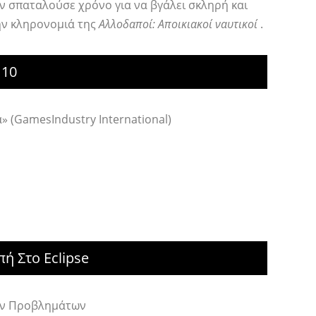
δεν σπαταλούσε χρόνο για να βγάλει σκληρή και
ην κληρονομιά της
Αλλοδαποί: Αποικιακοί ναυτικοί
.
 10
 (GamesIndustry International)
ή Στο Eclipse
Των Προβλημάτων