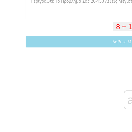
Λάβετε Μ