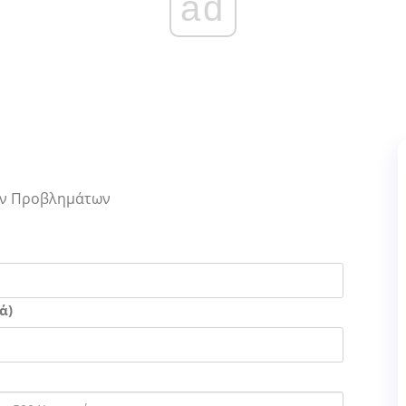
ad
Των Προβλημάτων
ά)