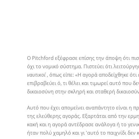
Ο Pitchford εξέφρασε επίσης την άποψη ότι πιστ
όχι το νομικό σύστημα. Πιστεύει ότι λειτούργ
ναυτικοί
, όπως είπε: «Η αγορά αποδείχθηκε ότι 
επιβραβεύει ό, τι θέλει και τιμωρεί αυτό που δε
δικαιοσύνη στην σκληρή και σταθερή δικαιοσύν
Αυτό που έχει απομείνει αναπάντητο είναι η 
της ελεύθερης αγοράς. Εξαρτάται από την ερμ
κακή και η αγορά αντέδρασε ανάλογα ή το γεν
ήταν πολύ χαμηλό και γι 'αυτό το παιχνίδι δεν