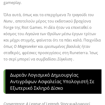
gameplay.
Όλα αυτά, όπως και τα επερχόμενα
Το τραγούδι του
Nunu
, αποτελούν μέρος του εκδοτικού βραχίονα
Forge της Riot Games. Η ιδέα ήταν να επεκταθεί ο
κόσμος του
Λεγεώνα των Θρύλων
μέσω έργων τρίτων
και μέχρι στιγμής, φαίνεται ότι τα πάει καλά. Παιχνίδια
όπως
Ο Mageseeker
και
ερειπωμένος βασιλιάς
ήταν
σταθερές, φρέσκες προσεγγίσεις στη Runeterra. Ίσως
το σερί μπορεί να συμβαδίσει
Σύγκλιση
.
Δωρεάν Λογισμικό Δημιουργίας
Αντιγράφων Ασφαλείας Υπολογιστή Σε
Εξωτερικό Σκληρό Δίσκο
Convergence: A League of Legends Story
κυκλοφορεί