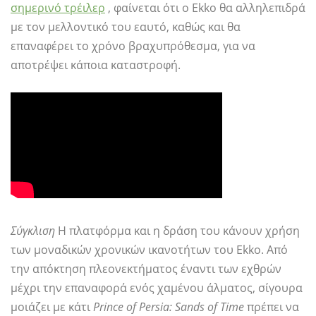
σημερινό τρέιλερ
, φαίνεται ότι ο Ekko θα αλληλεπιδρά
με τον μελλοντικό του εαυτό, καθώς και θα
επαναφέρει το χρόνο βραχυπρόθεσμα, για να
αποτρέψει κάποια καταστροφή.
Σύγκλιση
Η πλατφόρμα και η δράση του κάνουν χρήση
των μοναδικών χρονικών ικανοτήτων του Ekko. Από
την απόκτηση πλεονεκτήματος έναντι των εχθρών
μέχρι την επαναφορά ενός χαμένου άλματος, σίγουρα
μοιάζει με κάτι
Prince of Persia: Sands of Time
πρέπει να