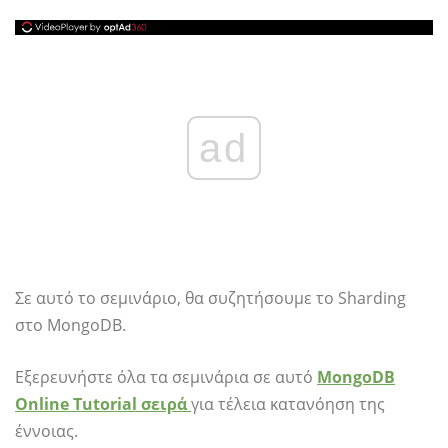
ad
Σε αυτό το σεμινάριο, θα συζητήσουμε το Sharding
στο MongoDB.
Εξερευνήστε όλα τα σεμινάρια σε αυτό
MongoDB
Online Tutorial σειρά
για τέλεια κατανόηση της
έννοιας.