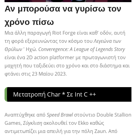
Αν μπορούσα να γυρίσω τον
χρόνο πίσω
Μια άλλη παραγωγή Riot Forge είναι καθ' οδόν, αυτή
τη φορά εξερευνώντας τον κόσμο του
Λεγεώνα των
Θρύλων
' Ηχώ.
Converegence: A League of Legends Story
είναι ένα 2D action platformer με πρωταγωνιστή τον
μαχητή που ταξιδεύει στο χρόνο και στο διάστημα και
φτάνει στις 23 Μαΐου 2023.
Μετατροπή Char * Σε Int C ++
Αναπτύχθηκε από
Speed ​​Brawl
στούντιο Double Stallion
Games,
Σύγκλιση
ακολουθεί τον Ekko καθώς
αντιμετωπίζει μια απειλή για την πόλη Zaun. Από