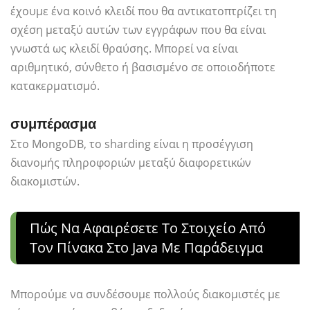
έχουμε ένα κοινό κλειδί που θα αντικατοπτρίζει τη
σχέση μεταξύ αυτών των εγγράφων που θα είναι
γνωστά ως κλειδί θραύσης. Μπορεί να είναι
αριθμητικό, σύνθετο ή βασισμένο σε οποιοδήποτε
κατακερματισμό.
συμπέρασμα
Στο MongoDB, το sharding είναι η προσέγγιση
διανομής πληροφοριών μεταξύ διαφορετικών
διακομιστών.
Πώς Να Αφαιρέσετε Το Στοιχείο Από
Τον Πίνακα Στο Java Με Παράδειγμα
Μπορούμε να συνδέσουμε πολλούς διακομιστές με