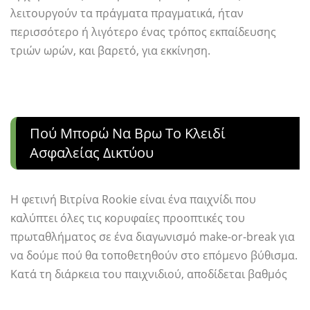
λειτουργούν τα πράγματα πραγματικά, ήταν
περισσότερο ή λιγότερο ένας τρόπος εκπαίδευσης
τριών ωρών, και βαρετό, για εκκίνηση.
Πού Μπορώ Να Βρω Το Κλειδί
Ασφαλείας Δικτύου
Η φετινή Βιτρίνα Rookie είναι ένα παιχνίδι που
καλύπτει όλες τις κορυφαίες προοπτικές του
πρωταθλήματος σε ένα διαγωνισμό make-or-break για
να δούμε πού θα τοποθετηθούν στο επόμενο βύθισμα.
Κατά τη διάρκεια του παιχνιδιού, αποδίδεται βαθμός
επιστολής βάσει της απόδοσης. Το να κερδίζεις πολλά,