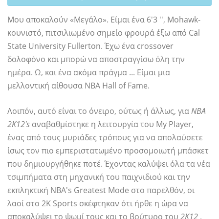
Μου αποκαλούν «Μεγάλο». Είμαι ένα 6'3 '', Mohawk-
κουνιστό, πιτσιλιωμένο σημείο φρουρά έξω από Cal
State University Fullerton. Έχω ένα crossover
δολοφόνο και μπορώ να αποστραγγίσω όλη την
ημέρα. Ω, και ένα ακόμα πράγμα ... Είμαι μια
μελλοντική αίθουσα NBA Hall of Fame.
Λοιπόν, αυτό είναι το όνειρο, ούτως ή άλλως, για
NBA
2K12's
αναβαθμίστηκε η λειτουργία του My Player,
ένας από τους μυριάδες τρόπους για να απολαύσετε
ίσως τον πιο εμπεριστατωμένο προσομοιωτή μπάσκετ
που δημιουργήθηκε ποτέ. Έχοντας καλύψει όλα τα νέα
τσιμπήματα στη μηχανική του παιχνιδιού και την
εκπληκτική NBA's Greatest Mode στο παρελθόν, οι
λαοί στο 2K Sports σκέφτηκαν ότι ήρθε η ώρα να
αποκαλύψει το ψωμί τους και το βούτυρο του
2Κ12
.