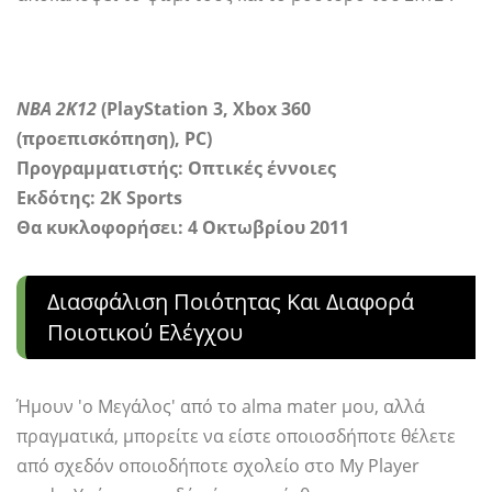
ΝΒΑ 2Κ12
(PlayStation 3, Xbox 360
(προεπισκόπηση), PC)
Προγραμματιστής:
Οπτικές έννοιες
Εκδότης: 2K Sports
Θα κυκλοφορήσει: 4 Οκτωβρίου 2011
Διασφάλιση Ποιότητας Και Διαφορά
Ποιοτικού Ελέγχου
Ήμουν 'ο Μεγάλος' από το alma mater μου, αλλά
πραγματικά, μπορείτε να είστε οποιοσδήποτε θέλετε
από σχεδόν οποιοδήποτε σχολείο στο My Player