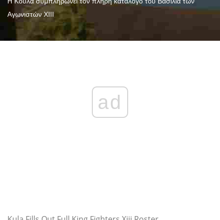
Η Κούλα συμπληρώνει τον πλήρη κατάλογο του Βασιλιά των
Αγωνιστών XIII
ad
Kula Fills Out Full King Fighters Xiii Roster