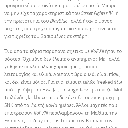
πραγματική συμφωνία, και μου αρέσει αυτό. Μπορεί
να μην είχε τα χαρακτηριστικά του
Street Fighter IV
, ή
την πρωτοτυπία του
BlazBlue
, αλλά ήταν ο μόνος
μαχητής που τρέχει πραγματικά να υπερηφανεύεται
για τις ρίζες του βασισμένες σε σπάρη.
Ένα από τα κύρια παράπονα σχετικά με
KoF XII
ήταν το
ρόστερ. Όχι μόνο δεν έλειπε ο αγαπημένος Mai, αλλά
χάθηκαν πολλοί άλλοι χαρακτήρες, τρόποι
λειτουργίας και υλικά. Λοιπόν, τώρα ο Μάϊ είναι πίσω,
και δεν είναι μόνος. Για ένα, είμαι εντελώς freaked έξω
από την όψη του Hwa Jai, το fanged-αντιμετωπίζει Mui
Ταϊλάνδης kickboxer που δεν έχει δει σε έναν μαχητή
SNK από το
Φρικτή μανία
ημέρες. Άλλοι μαχητές που
επιστρέφουν
KoF XIII
περιλαμβάνουν τη Μαξίμα, την
Ελισάβετ, το Ζευγάρι, τον Γιούρι, τον Βασιλιά, τον