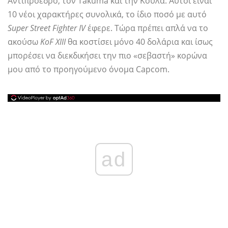
Αντιπρόεδρο, τον Takuma και την Κουλά. Αυτοί είναι
10 νέοι χαρακτήρες συνολικά, το ίδιο ποσό με αυτό
Super Street Fighter IV
έφερε. Τώρα πρέπει απλά να το
ακούσω
KoF XIII
θα κοστίσει μόνο 40 δολάρια και ίσως
μπορέσει να διεκδικήσει την πιο «σεβαστή» κορώνα
μου από το προηγούμενο όνομα Capcom.
ad