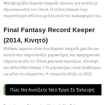
Μια βραχύβια δωρεάν παιχνίδι αγώνων για κινητά με
πρωταγωνιστή τον Cloud. Ο τίτλος έκλεισε λίγο
περισσότερο από ένα χρόνο μετά την κυκλοφορία του.
Final Fantasy Record Keeper
(2014, Κινητό)
Φύλακας αρχείων
είναι ένα δωρεάν παιχνίδι gatcha για
κινητά που παρουσιάζει χαρακτήρες και αφηγηματικά
νήματα σε όλο το
Τελική φαντασία
προνόμιο. σύννεφο
και άλλα
Final Fantasy 7
Οι χαρακτήρες είναι διαθέσιμοι
ως μέλη του κόμματος. Η υπηρεσία έληξε το 2022.
Πώς Να Ανοίξετε Νέο Έργο Σε Έκλειψη