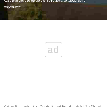
Κάθε παιχνίδι στο οποίο έχει εμφανιστεί το Cloud Strife,
παρατίθεται
ad
Kathe Paichnidi Sto Opoio Echei Emphanistei To Cloud