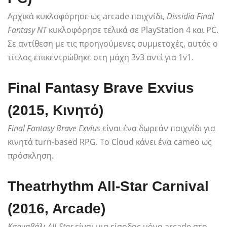
Αρχικά κυκλοφόρησε ως arcade παιχνίδι,
Dissidia Final
Fantasy NT
κυκλοφόρησε τελικά σε PlayStation 4 και PC.
Σε αντίθεση με τις προηγούμενες συμμετοχές, αυτός ο
τίτλος επικεντρώθηκε στη μάχη 3v3 αντί για 1v1.
Final Fantasy Brave Exvius
(2015, Κινητό)
Final Fantasy Brave Exvius
είναι ένα δωρεάν παιχνίδι για
κινητά turn-based RPG. Το Cloud κάνει ένα cameo ως
πρόσκληση.
Theatrhythm All-Star Carnival
(2016, Arcade)
Καρναβάλι All-Star
είναι μια είσοδος μόνο arcade στο