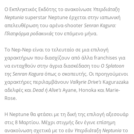
Ο Εκπληκτικός Εκδότης το ανακοίνωσε
Υπερδιάταξη
Neptunia
superstar Neptune έρχεται στην ιαπωνική
απελευθέρωση του αρένα-shooter
Senran Kagura:
Πλατφόρμα ροδακινιάς
τον επόμενο μήνα.
Το Nep-Nep είναι το τελευταίο σε μια επιλογή
χαρακτήρων που διασχίζουν από άλλα franchises για
να ενταχθούν στην άγρια ​​διασκέδαση του
Ο Splatoon
της Senran Kagura
όπως ο σκοπευτής. Οι προηγούμενοι
χαρακτήρες περιλαμβάνουν
Valkyrie Drive's
Kagurazaka
αδελφές και
Dead ή Alive's
Ayane, Honoka και Marie-
Rose.
Η Neptune θα φτάσει με τη δική της επιλογή αξεσουάρ
στις 8 Μαρτίου. Μέχρι στιγμής δεν έγινε επίσημη
ανακοίνωση σχετικά με το εάν
Υπερδιάταξη Neptunia
το