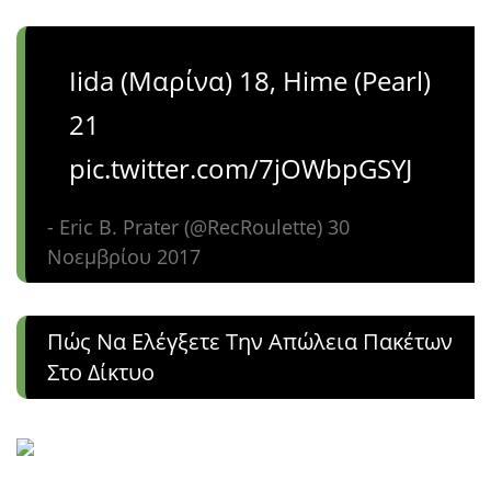
Iida (Μαρίνα) 18, Hime (Pearl)
21
pic.twitter.com/7jOWbpGSYJ
- Eric B. Prater (@RecRoulette) 30
Νοεμβρίου 2017
Πώς Να Ελέγξετε Την Απώλεια Πακέτων
Στο Δίκτυο