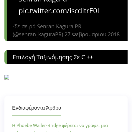
pic.twitter.com/iscditrE0L
-Σε σειρά Senran Kagura PR
(@senran_kaguraPR) 27 Φεβρουαρίου 2018
Επιλογή Ταξινόμησης Σε C ++
Ενδιαφέροντα Άρθρα
Η Phoebe Waller-Bridge φέρεται να γράφει μια