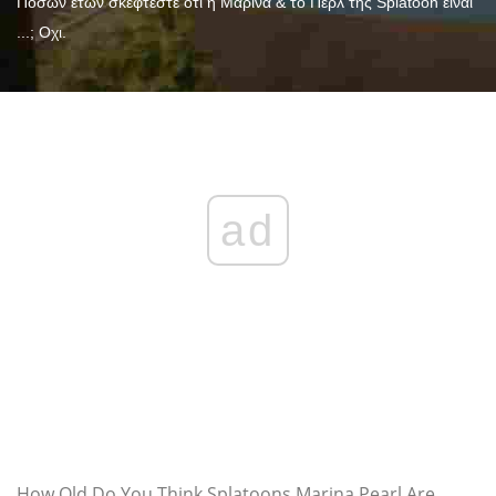
Πόσων ετών σκέφτεστε ότι η Μαρίνα & το Περλ της Splatoon είναι
...; Οχι.
ad
How Old Do You Think Splatoons Marina Pearl Are