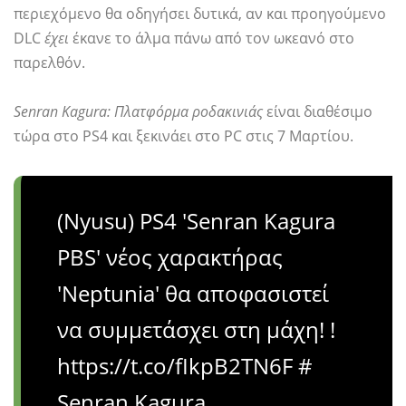
περιεχόμενο θα οδηγήσει δυτικά, αν και προηγούμενο
DLC
έχει
έκανε το άλμα πάνω από τον ωκεανό στο
παρελθόν.
Senran Kagura: Πλατφόρμα ροδακινιάς
είναι διαθέσιμο
τώρα στο PS4 και ξεκινάει στο PC στις 7 Μαρτίου.
(Nyusu) PS4 'Senran Kagura
PBS' νέος χαρακτήρας
'Neptunia' θα αποφασιστεί
να συμμετάσχει στη μάχη! !
https://t.co/fIkpB2TN6F #
Senran Kagura