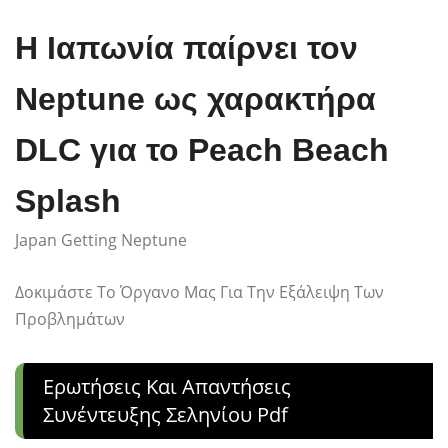
Η Ιαπωνία παίρνει τον
Neptune ως χαρακτήρα
DLC για το Peach Beach
Splash
Japan Getting Neptune
Δοκιμάστε Το Όργανο Μας Για Την Εξάλειψη Των
Προβλημάτων
Ερωτήσεις Και Απαντήσεις
Συνέντευξης Σεληνίου Pdf