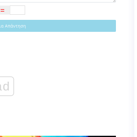
ια Απάντηση
ad