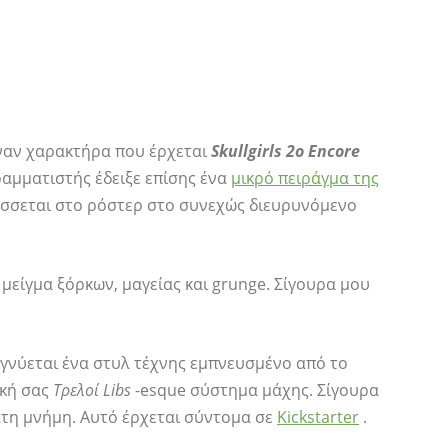
έναν χαρακτήρα που έρχεται
Skullgirls 2ο Encore
γραμματιστής έδειξε επίσης ένα
μικρό πειράγμα της
άσσεται στο ρόστερ στο συνεχώς διευρυνόμενο
α μείγμα ξόρκων, μαγείας και grunge. Σίγουρα μου
ιγνύεται ένα στυλ τέχνης εμπνευσμένο από το
ική σας
Τρελοί Libs
-esque σύστημα μάχης. Σίγουρα
ατη μνήμη. Αυτό έρχεται σύντομα σε
Kickstarter
.