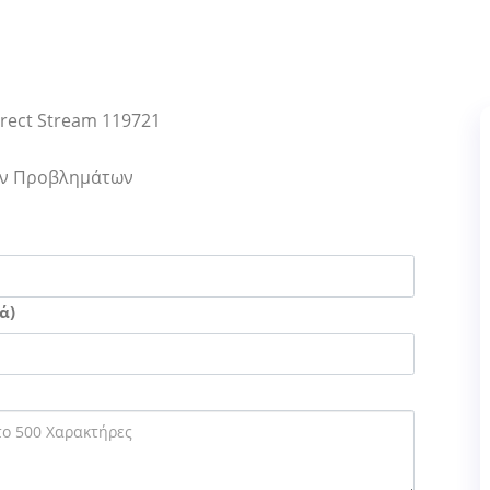
irect Stream 119721
Των Προβλημάτων
ά)