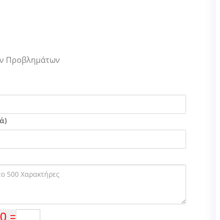
Των Προβλημάτων
ά)