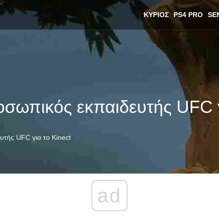
ΚΎΡΙΟΣ
PS4 PRO
SE
οσωπικός εκπαιδευτής UFC γ
υτής UFC για το Kinect
ad