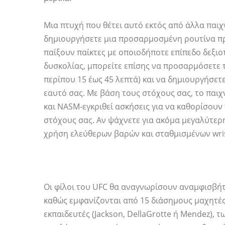
Μια πτυχή που θέτει αυτό εκτός από άλλα παιχ
δημιουργήσετε μια προσαρμοσμένη ρουτίνα π
παίξουν παίκτες με οποιοδήποτε επίπεδο δεξιοτ
δυσκολίας, μπορείτε επίσης να προσαρμόσετε 
περίπου 15 έως 45 λεπτά) και να δημιουργήσετ
εαυτό σας. Με βάση τους στόχους σας, το παιχν
και NASM-εγκριθεί ασκήσεις για να καθορίσουν
στόχους σας. Αν ψάχνετε για ακόμα μεγαλύτερη
χρήση ελεύθερων βαρών και σταθμισμένων wris
Οι φίλοι του UFC θα αναγνωρίσουν αναμφισβήτ
καθώς εμφανίζονται από 15 διάσημους μαχητές 
εκπαιδευτές (Jackson, DellaGrotte ή Mendez), τ