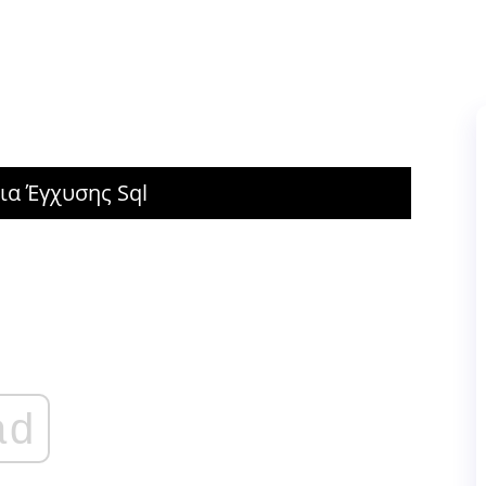
ια Έγχυσης Sql
ad