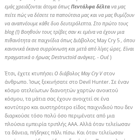
εμάς χρειάζονται άτομα όπως
Πεντάλφα δέλτα
να μας
πείτε πώς να δέσετε τα παπούτσια μας και να μας θυμίζουν
να αναπνέουμε κάθε δυο δευτερόλεπτα. Στο πρώτο τους
blog (!) Βοηθούν τους τρίβες σαν κι εμένα να έχουν μια
πιθανότητα σε παιχνίδια όπως
Διάβολος May Cry 5
, όπου
κανονικά έκανα συρρίκνωση και μετά από λίγες ώρες. Είναι
πραγματικά ο ήρωας Destructoid ανάγκες. - Ουέ
)
Έτσι, έχετε κτυπήσει
Ο διάβολος May Cry V
στον
άνθρωπο. Ίσως ξεκινήσατε στο Devil Hunter. Σε έναν
κόσμο ατελείωτων διανοητών χαρτών ανοικτού
κόσμου, τα μάτια σας έχουν ανοιχτεί σε ένα
κοντύτερο και αυστηρότερο είδος παιχνιδιού που δεν
διαρκούσε τόσο πολύ όσο περιμένατε από μια
πλούσια εμπειρία τριπλής ΑΑΑ. Αλλά όταν τελείωσαν
τα δάνεια, πήδηκες πάλι πίσω. Και όταν τελείωσαν