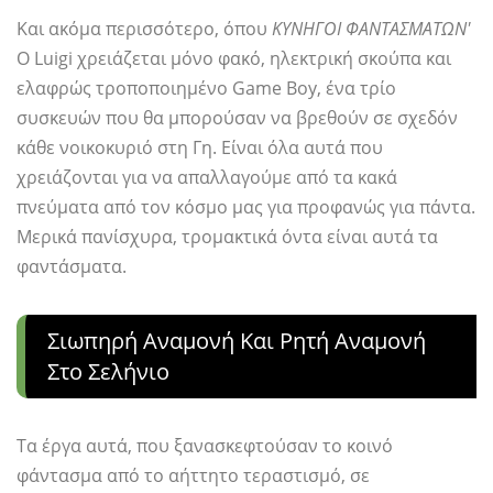
Και ακόμα περισσότερο, όπου
ΚΥΝΗΓΟΙ ΦΑΝΤΑΣΜΑΤΩΝ'
Ο Luigi χρειάζεται μόνο φακό, ηλεκτρική σκούπα και
ελαφρώς τροποποιημένο Game Boy, ένα τρίο
συσκευών που θα μπορούσαν να βρεθούν σε σχεδόν
κάθε νοικοκυριό στη Γη. Είναι όλα αυτά που
χρειάζονται για να απαλλαγούμε από τα κακά
πνεύματα από τον κόσμο μας για προφανώς για πάντα.
Μερικά πανίσχυρα, τρομακτικά όντα είναι αυτά τα
φαντάσματα.
Σιωπηρή Αναμονή Και Ρητή Αναμονή
Στο Σελήνιο
Τα έργα αυτά, που ξανασκεφτούσαν το κοινό
φάντασμα από το αήττητο τεραστισμό, σε