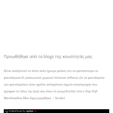
Προωθήθηκε από τα blogs της κοινότητάς μας
(Είναι εκπληκτικό το πόσο πολύ έχουμε φτάσει στο να φανταστούμε τα
φαντάσματα.Οι μεσαιωνικοί χωρικοί πίστευαν πιθανώς ότι τα φαντάσματα
των φαντασμάτων ήταν σχεδόν ασταμάτητα σημεία καταστροφής που
έγραφαν το τέλος της ζωής σας όπως το γνωρίζετε.Και τότε ο Stay Puft
Marshmallow Man δημιουργήθηκε. ~ Strider)