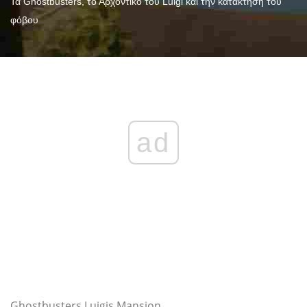
Τα Ghostbusters, το Αρχοντικό του Luigi και την κατάκτηση του
φόβου
ad
Ghostbusters Luigis Mansion