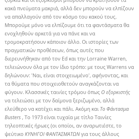
ξόρκια και οι εξορκισμοί μπορούν να κρατήσουν τα
κακά πνεύματα μακριά, αλλά δεν μπορούν να ελπίζουν
να απαλλαγούν από τον κόσμο του κακού τους.
Μπορούμε μόνο να ελπίζουμε ότι τα φαντάσματα θα
ενοχληθούν αρκετά για να πάνε και να
τρομοκρατήσουν κάποιον άλλο. Οι ιστορίες των
πραγματικών προθέσεων, όπως αυτές που
διερευνήθηκαν από τον Ed και την Lorraine Warren,
τελειώνουν όλα με τον ίδιο τρόπο: με τους Warrens να
δηλώνουν: 'Ναι, είναι στοιχειωμένο', αφήνοντας, και
τα θύματα που στοιχειοθετούν αναγκάζονται να
φύγουν. Κλασσικές ταινίες τρόμου όπως
Ο εξορκιστής
να τελειώσει με τον δαίμονα ξεριζωμένο, αλλά
ελεύθερο να κατέχει και πάλι. Ακόμη και
Το Φάντασμα
Busters
, Το 1973 είναι τυχαία με τίτλο Ταινίες
τηλεοπτικές ήρωες (οι οποίοι, αν αναρωτιέστε, το
ψεύτικο
ΚΥΝΗΓΟΙ ΦΑΝΤΑΣΜΑΤΩΝ
για τους άλλους