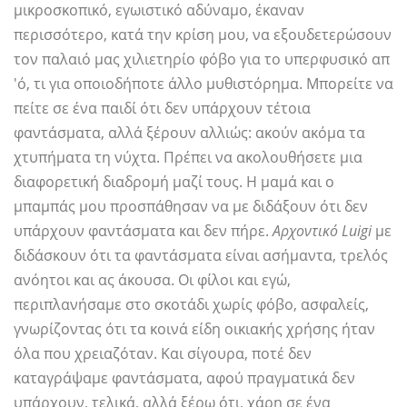
μικροσκοπικό, εγωιστικό αδύναμο, έκαναν
περισσότερο, κατά την κρίση μου, να εξουδετερώσουν
τον παλαιό μας χιλιετηρίο φόβο για το υπερφυσικό απ
'ό, τι για οποιοδήποτε άλλο μυθιστόρημα. Μπορείτε να
πείτε σε ένα παιδί ότι δεν υπάρχουν τέτοια
φαντάσματα, αλλά ξέρουν αλλιώς: ακούν ακόμα τα
χτυπήματα τη νύχτα. Πρέπει να ακολουθήσετε μια
διαφορετική διαδρομή μαζί τους. Η μαμά και ο
μπαμπάς μου προσπάθησαν να με διδάξουν ότι δεν
υπάρχουν φαντάσματα και δεν πήρε.
Αρχοντικό Luigi
με
διδάσκουν ότι τα φαντάσματα είναι ασήμαντα, τρελός
ανόητοι και ας άκουσα. Οι φίλοι και εγώ,
περιπλανήσαμε στο σκοτάδι χωρίς φόβο, ασφαλείς,
γνωρίζοντας ότι τα κοινά είδη οικιακής χρήσης ήταν
όλα που χρειαζόταν. Και σίγουρα, ποτέ δεν
καταγράψαμε φαντάσματα, αφού πραγματικά δεν
υπάρχουν, τελικά, αλλά ξέρω ότι, χάρη σε ένα