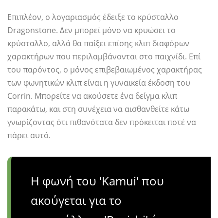
Επιπλέον, ο λογαριασμός έδειξε το κρύσταλλο
Dragonstone. Δεν μπορεί μόνο να κρυώσει το
κρύσταλλο, αλλά θα παίξει επίσης κλιπ διαφόρων
χαρακτήρων που περιλαμβάνονται στο παιχνίδι. Επί
του παρόντος, ο μόνος επιβεβαιωμένος χαρακτήρας
των φωνητικών κλιπ είναι η γυναικεία έκδοση του
Corrin. Μπορείτε να ακούσετε ένα δείγμα κλιπ
παρακάτω, και στη συνέχεια να αισθανθείτε κάτω
γνωρίζοντας ότι πιθανότατα δεν πρόκειται ποτέ να
πάρει αυτό.
Η φωνή του 'Kamui' που
ακούγεται για το