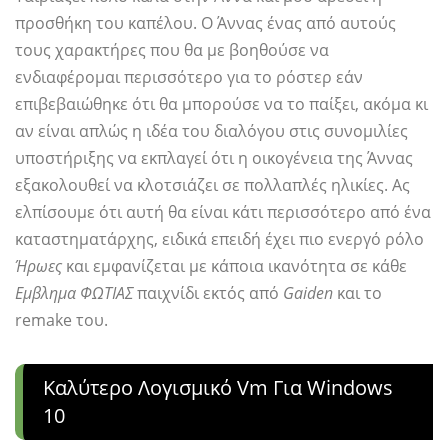
προσθήκη του καπέλου. Ο Άννας ένας από αυτούς
τους χαρακτήρες που θα με βοηθούσε να
ενδιαφέρομαι περισσότερο για το ρόστερ εάν
επιβεβαιώθηκε ότι θα μπορούσε να το παίξει, ακόμα κι
αν είναι απλώς η ιδέα του διαλόγου στις συνομιλίες
υποστήριξης να εκπλαγεί ότι η οικογένεια της Άννας
εξακολουθεί να κλοτσιάζει σε πολλαπλές ηλικίες. Ας
ελπίσουμε ότι αυτή θα είναι κάτι περισσότερο από ένα
καταστηματάρχης, ειδικά επειδή έχει πιο ενεργό ρόλο
Ήρωες
και εμφανίζεται με κάποια ικανότητα σε κάθε
Εμβλημα ΦΩΤΙΑΣ
παιχνίδι εκτός από
Gaiden
και το
remake του.
Καλύτερο Λογισμικό Vm Για Windows
10