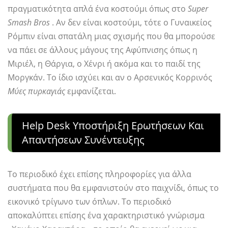
πραγματικότητα απλά ένα κοστούμι όπως στο
Super
Smash Bros
. Αν δεν είναι κοστούμι, τότε ο Γυναικείος
Ρόμπιν είναι σπατάλη μιας σχισμής που θα μπορούσε
να πάει σε άλλους μάγους της Αφύπνισης όπως η
Μιριέλ, η Θάργια, ο Χένρι ή ακόμα και το παιδί της
Μοργκάν. Το ίδιο ισχύει και αν ο Αρσενικός Κορρινός
Μύες πυρκαγιάς
εμφανίζεται.
Help Desk Υποστήριξη Ερωτήσεων Και
Απαντήσεων Συνέντευξης
Το περιοδικό έχει επίσης πληροφορίες για άλλα
συστήματα που θα εμφανιστούν στο παιχνίδι, όπως το
εικονικό τρίγωνο των όπλων. Το περιοδικό
αποκαλύπτει επίσης ένα χαρακτηριστικό γνώρισμα