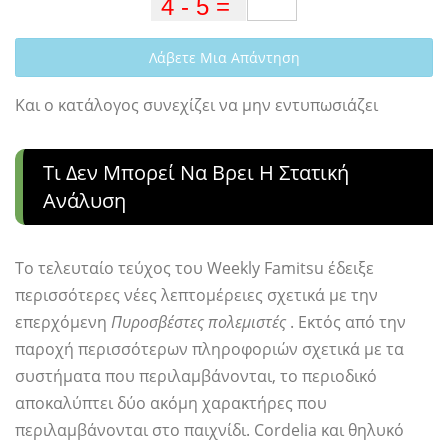
Λάβετε Μια Απάντηση
Και ο κατάλογος συνεχίζει να μην εντυπωσιάζει
Τι Δεν Μπορεί Να Βρει Η Στατική
Ανάλυση
Το τελευταίο τεύχος του Weekly Famitsu έδειξε
περισσότερες νέες λεπτομέρειες σχετικά με την
επερχόμενη
Πυροσβέστες πολεμιστές
. Εκτός από την
παροχή περισσότερων πληροφοριών σχετικά με τα
συστήματα που περιλαμβάνονται, το περιοδικό
αποκαλύπτει δύο ακόμη χαρακτήρες που
περιλαμβάνονται στο παιχνίδι. Cordelia και θηλυκό