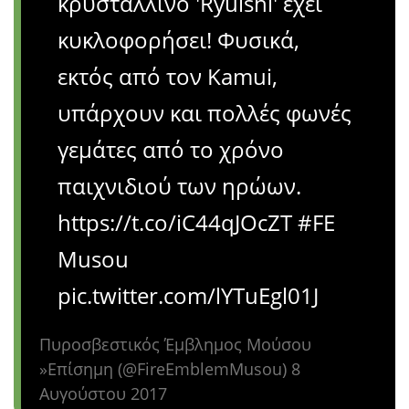
κρυστάλλινο 'Ryuishi' έχει
κυκλοφορήσει! Φυσικά,
εκτός από τον Kamui,
υπάρχουν και πολλές φωνές
γεμάτες από το χρόνο
παιχνιδιού των ηρώων.
https://t.co/iC44qJOcZT #FE
Musou
pic.twitter.com/lYTuEgl01J
Πυροσβεστικός Έμβλημος Μούσου
»Επίσημη (@FireEmblemMusou) 8
Αυγούστου 2017