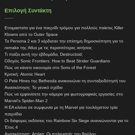
Επιλογή Συντάκτη
Ετοιμαστείτε για ένα παιχνίδι τρόμου για πολλούς παίκτες Killer
Klowns από το Outer Space
Τα Persona 2 και 3 κέρδισαν την επίσημη δημοσκόπηση για το
remake της Atlus με τις περισσότερες αιτήσεις
Τι παίζει αυτή την εβδομάδα, Destructoid;
Οδηγός Sonic Frontiers: How to Beat Strider Guardians
Πώς να κάνετε οικονομία στο Sons of the Forest
Κριτική: Atomic Heart
Ο Pete Hines της Bethesda ανακοινώνει τη συνταξιοδότησή του
Ανασκόπηση: Το γενικό σχέδιο
Πώς να εμφανίσετε την κάμερα για φωτογραφικές εργασίες στο
Marvel’s Spider-Man 2
Η EA κλείνει σε συμφωνία με τη Marvel για τουλάχιστον τρία
παιχνίδια
Οι διάφορες εκδόσεις του Rainbow Six Siege ανανεώνονται για το
Έτος 4
Ανασκόπηση: Arslan: Οι πολεμιστές του θρύλου