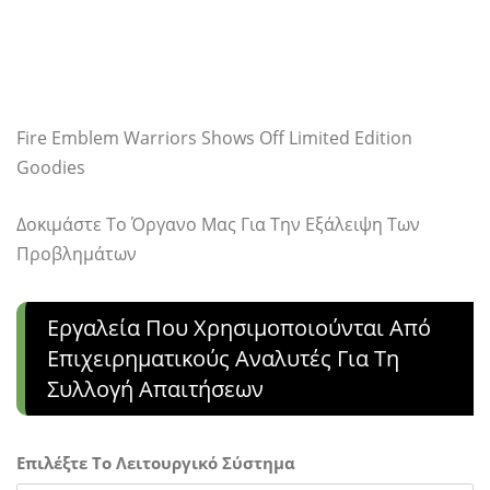
Fire Emblem Warriors Shows Off Limited Edition
Goodies
Δοκιμάστε Το Όργανο Μας Για Την Εξάλειψη Των
Προβλημάτων
Εργαλεία Που Χρησιμοποιούνται Από
Επιχειρηματικούς Αναλυτές Για Τη
Συλλογή Απαιτήσεων
Επιλέξτε Το Λειτουργικό Σύστημα