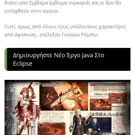
Robin από
Έμβλημα έμβλημα πυρκαγιάς
και οι δύο θα
ενταχθούν στον αγώνα.
Γιατί, όμως, από όλους τους υπόλοιπους χαρακτήρες
από
Αφύπνιση
, επέλεξαν Γυναίκα Ρόμπιν;
Δημιουργήστε Νέο Έργο Java Στο
Eclipse