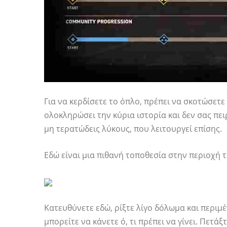
Για να κερδίσετε το όπλο, πρέπει να σκοτώσετε 
ολοκληρώσει την κύρια ιστορία και δεν σας πε
μη τερατώδεις λύκους, που λειτουργεί επίσης.
Εδώ είναι μια πιθανή τοποθεσία στην περιοχή τ
Κατευθύνετε εδώ, ρίξτε λίγο δόλωμα και περιμέν
μπορείτε να κάνετε ό, τι πρέπει να γίνει. Πετάξ