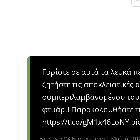
Γυρίστε σε αυτά τα λευκά πε
ζητήστε τις αποκλειστικές 
συμπεριλαμβανομένου του 
φτυάρι! Παρακολουθήστε τ
https://t.co/gM1x46LoNY pi
- Far Cry 5 (@ FarCrygame) 1 Μαΐου 201