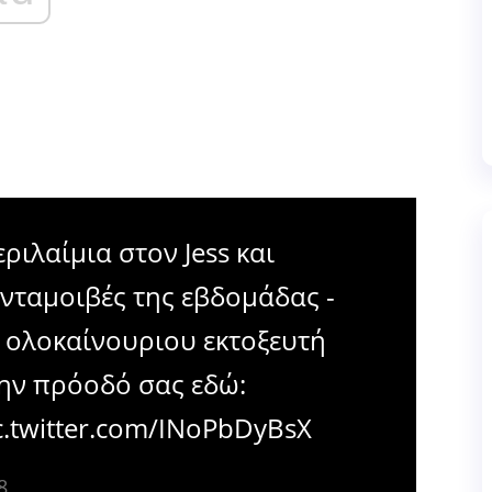
ριλαίμια στον Jess και
ανταμοιβές της εβδομάδας -
ολοκαίνουριου εκτοξευτή
ην πρόοδό σας εδώ:
c.twitter.com/INoPbDyBsX
8