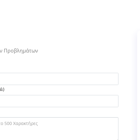
Των Προβλημάτων
ά)