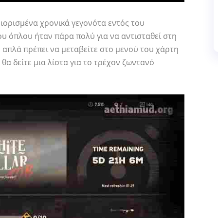
ριορισμένα χρονικά γεγονότα εντός του
ου όπλου ήταν πάρα πολύ για να αντισταθεί στη
, απλά πρέπει να μεταβείτε στο μενού του χάρτη
, θα δείτε μια λίστα για το τρέχον ζωντανό