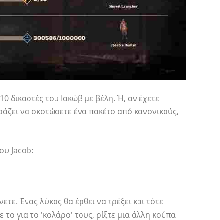
10 δικαστές του Ιακώβ με βέλη. Ή, αν έχετε
ιράζει να σκοτώσετε ένα πακέτο από κανονικούς,
ου Jacob:
ετε. Ένας λύκος θα έρθει να τρέξει και τότε
τε το για το 'κολάρο' τους, ρίξτε μια άλλη κούπα