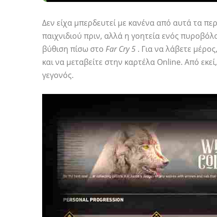
Δεν είχα μπερδευτεί με κανένα από αυτά τα πε
παιχνιδιού πριν, αλλά η γοητεία ενός πυροβόλ
βύθιση πίσω στο
Far Cry 5
. Για να λάβετε μέρος
και να μεταβείτε στην καρτέλα Online. Από εκεί
γεγονός.