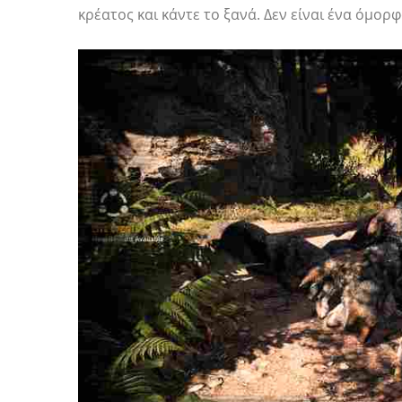
κρέατος και κάντε το ξανά. Δεν είναι ένα όμορ