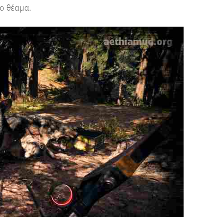
φο θέαμα.