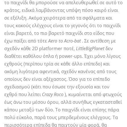
το παιχνίδι θα μπορούσε να απελευθερωθεί σε αυτό το
κράτος, ειδικά λαμβάνοντας υπόψη πόσο καιρό είναι
σε εξέλιξη. Ακόμα χειρότερα από τα σφάλματα και
τους κακούς ελέγχους είναι το γεγονός ότι το παιχνίδι
είναι βαρετό, το πιο βαρετό παιχνίδι στο είδος που
έχω παίξει από τότε
Aero το Acro-bat
. Σε αντίθεση με
σχεδόν κάθε 2D platformer ποτέ,
LittleBigPlanet
δεν
διαθέτει καθόλου όπλα ή power-ups. Έχει μόνο λίγους
εχθρούς (περίπου τρία σε κάθε άλλο επίπεδο) και
ακόμη λιγότερα αφεντικά, σχεδόν κανένας από τους
οποίους δεν είναι αξέχαστος. Όσο για το επίπεδο
σχεδιασμού (κάτι που έσωσε την εξουσία και τον
εχθρό που λείπει
Crazy Roco
), κυμαίνεται από φτωχούς
έως άνω του μέσου όρου, αλλά συνήθως εγκατασταθεί
κάπου μεταξύ των δύο. Το παιχνίδι είναι επίσης πάρα
πολύ εύκολο, παρά τους μπερδεμένους ελέγχους. Τα
περισσότερα επίπεδα θα παιχτούν μία φορά, θα