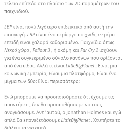
τέλειο επίπεδο στο πλαίσιο των 2D παραμέτρων του
παιχνιδιού.
LBP
είναι πολύ λιγότερο επιδεικτικό από αυτή την
εισαγωγή.
LBP
είναι ένα περίεργο παιχνίδι, εν μέρει
επειδή είναι χαλαρά καθορισμένο. Παιχνίδια όπως
Νεκρό χώρο
,
Fallout 3
, ή ακόμη και
Far Cry 2
ισχύουν
για ένα συγκεκριμένο σύνολο κανόνων που ορίζονται
από ένα είδος. Αλλά τι είναι
LittleBigPlanet
; Είναι μια
κοινωνική εμπειρία; Είναι μια πλατφόρμα; Είναι ένα
μίγμα των δύο; Είναι περισσότερο;
Ενώ μπορούμε να προσποιούμαστε ότι έχουμε τις
απαντήσεις, δεν θα προσπαθήσουμε να τους
αναγκάσουμε. Αντ 'αυτού, ο Jonathan Holmes και εγώ
απλά θα επανεξετάσουμε
LittleBigPlanet
. Χτυπήστε το
διάλειμμα για αυτό.