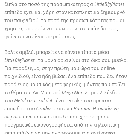
δίπλα στο ποσό της προσωπικότητας α
LittleBigPlanet
επίπεδο έχει, και χάρη στον καταπληκτικό δημιουργό
του παιχνιδιού, το ποσό της προσωπικότητας που οι
χρήστες μπορούν να τσακίσουν στα επίπεδα τους
φαίνεται να είναι απεριόριστες.
Βάλτε αμβλύ, μπορείτε να κάνετε τίποτα μέσα
LittleBigPlanet
. τα μόνα όρια είναι στο δικό σου μυαλό.
Για παράδειγμα, στην πρώτη μου ώρα του online
παιχνιδιού, είχα ήδη βιώσει ένα επίπεδο που δεν ήταν
παρά ένας μουσικός μεταφορικός ιμάντας που παίζει
το θέμα του Air Man από
Mega Man 2
. μια 2D έκδοση
του
Metal Gear Solid 4
. ένα remake του πρώτου
επιπέδου του
Gradius
. και ένα
Batman: Η κινούμενη
σειρά-
εμπνευσμένο επίπεδο που χαρακτήρισε
πραγματικές εικονογραφήσεις από την τηλεοπτική
εκπομπή (για να μην αναφέρουμε ένα αντίγραφο