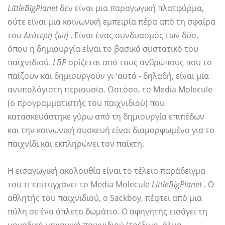
LittleBigPlanet
δεν είναι μια παραγωγική πλατφόρμα,
ούτε είναι μια κοινωνική εμπειρία πέρα ​​από τη σφαίρα
του
Δεύτερη ζωή
. Είναι ένας συνδυασμός των δύο,
όπου η δημιουργία είναι το βασικό συστατικό του
παιχνιδιού.
LBP
ορίζεται από τους ανθρώπους που το
παίζουν και δημιουργούν γι 'αυτό - δηλαδή, είναι μια
ανυπολόγιστη περιουσία. Ωστόσο, το Media Molecule
(ο προγραμματιστής του παιχνιδιού) που
κατασκευάστηκε γύρω από τη δημιουργία επιπέδων
και την κοινωνική συσκευή είναι διαμορφωμένο για το
παιχνίδι και εκπληρώνει τον παίκτη.
Η εισαγωγική ακολουθία είναι το τέλειο παράδειγμα
του τι επιτυγχάνει το Media Molecule
LittleBigPlanet
. Ο
αθλητής του παιχνιδιού, ο Sackboy, πέφτει από μια
πύλη σε ένα άπλετο δωμάτιο. Ο αφηγητής εισάγει τη