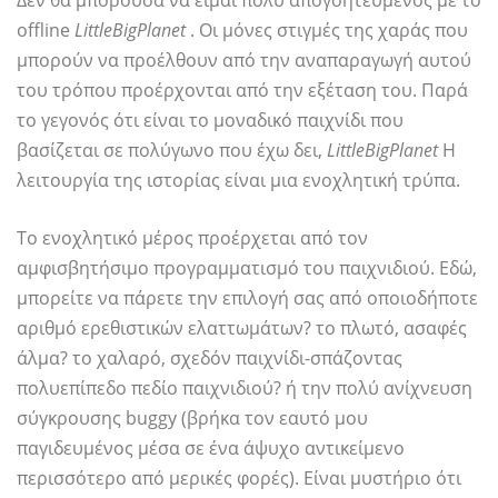
Δεν θα μπορούσα να είμαι πολύ απογοητευμένος με το
offline
LittleBigPlanet
. Οι μόνες στιγμές της χαράς που
μπορούν να προέλθουν από την αναπαραγωγή αυτού
του τρόπου προέρχονται από την εξέταση του. Παρά
το γεγονός ότι είναι το μοναδικό παιχνίδι που
βασίζεται σε πολύγωνο που έχω δει,
LittleBigPlanet
Η
λειτουργία της ιστορίας είναι μια ενοχλητική τρύπα.
Το ενοχλητικό μέρος προέρχεται από τον
αμφισβητήσιμο προγραμματισμό του παιχνιδιού. Εδώ,
μπορείτε να πάρετε την επιλογή σας από οποιοδήποτε
αριθμό ερεθιστικών ελαττωμάτων? το πλωτό, ασαφές
άλμα? το χαλαρό, σχεδόν παιχνίδι-σπάζοντας
πολυεπίπεδο πεδίο παιχνιδιού? ή την πολύ ανίχνευση
σύγκρουσης buggy (βρήκα τον εαυτό μου
παγιδευμένος μέσα σε ένα άψυχο αντικείμενο
περισσότερο από μερικές φορές). Είναι μυστήριο ότι