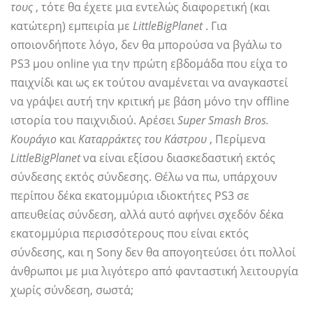
τους
, τότε θα έχετε μια εντελώς διαφορετική (και
κατώτερη) εμπειρία με
LittleBigPlanet
. Για
οποιονδήποτε λόγο, δεν θα μπορούσα να βγάλω το
PS3 μου online για την πρώτη εβδομάδα που είχα το
παιχνίδι και ως εκ τούτου αναμένεται να αναγκαστεί
να γράψει αυτή την κριτική με βάση μόνο την offline
ιστορία του παιχνιδιού. Αρέσει
Super Smash Bros.
Κουράγιο
και
Καταρράκτες του Κάστρου
, Περίμενα
LittleBigPlanet
να είναι εξίσου διασκεδαστική εκτός
σύνδεσης εκτός σύνδεσης. Θέλω να πω, υπάρχουν
περίπου δέκα εκατομμύρια ιδιοκτήτες PS3 σε
απευθείας σύνδεση, αλλά αυτό αφήνει σχεδόν δέκα
εκατομμύρια περισσότερους που είναι εκτός
σύνδεσης, και η Sony δεν θα απογοητεύσει ότι πολλοί
άνθρωποι με μια λιγότερο από φανταστική λειτουργία
χωρίς σύνδεση, σωστά;