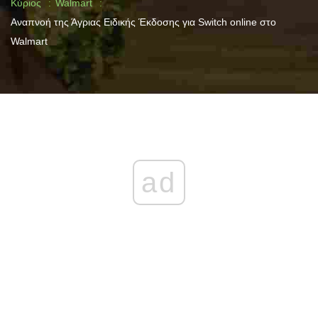
Κύριος
Walmart
Αναπνοή της Άγριας Ειδικής Έκδοσης για Switch online στο
Walmart
ad