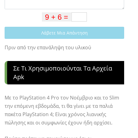
Λάβετε Μια Απάντηση
Πριν από την επανάληψη του υλικού
Σε Τι Χρησιμοποιούνται Τα Αρχεία
Apk
Με το PlayStation 4 Pro τον Νοέμβριο και το Slim
την επόμενη εβδομάδα, τι θα γίνει με τα παλιά
πακέτα PlayStation 4; Είναι χρόνος λιανικής
πώλησης και οι συμφωνίες έχουν ήδη αρχίσει.