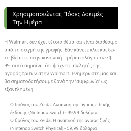
Χρησιμοποιώντας Πόσες Δοκιμές
Την Ημέρα
Η Walmart δεν έχει τέτοιο θέμα και είναι διαθέσιμο
από τη στιγμή της γραφής. Εάν κάνετε κλικ και δεν
το βλέπετε στην κανονική τιμή καταλόγου των $
99, αυτό σημαίνει ότι ψάχνετε πωλητές της
αγοράς τρίτων στην Walmart. Ενημερώστε μας και
θα σηματοδοτήσουμε ξανά την 'συμφωνία' ως
εξαντλημένη.
Ο θρύλος του Zelda: Αναπνοή της άγριας ειδικής
έκδοσης (Nintendo Switch) - 99,99 δολάρια
Ο θρύλος του Zelda: Η αναπνοή της άγριας ζωής
(Nintendo Switch Physical) - 59,99 δολάρια