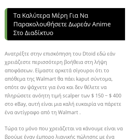
Τα Καλύτερα Μέρη Για Να
Παρακολουθήσετε Δωρεάν Anime
Στο Διαδίκτυο
Ανατρέξτε στην επισκόπηση του Dtoid εδώ εάν
χρειάζεστε περισσότερη βοήθεια στη λήψη
αποφάσεων. Είμαστε αρκετά σίγουροι ότι το
απόθεμα της Walmart θα πάει kaput σύντομα,
οπότε αν ψάχνετε για ένα και δεν θέλετε να
πληρώσετε ανόητη τιμή scalper των $ 150 ~ $ 400
στο eBay, αυτή είναι μια καλή ευκαιρία να πάρετε
ένα αντίγραφο από τη Walmart .
Τώρα το μόνο που χρειάζεται να κάνουμε είναι να
βρούμε έναν έμπορο λιανικής πώλησης με ένα