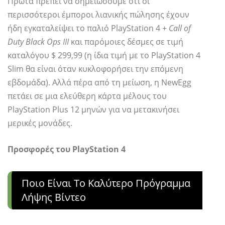
Πρώτα πρέπει να σημειώσουμε ότι οι
περισσότεροι έμποροι λιανικής πώλησης έχουν
ήδη εγκαταλείψει το παλιό PlayStation 4 +
Call of
Duty Black Ops ΙΙΙ
και παρόμοιες δέσμες σε τιμή
καταλόγου $ 299,99 (η ίδια τιμή με το PlayStation 4
Slim θα είναι όταν κυκλοφορήσει την επόμενη
εβδομάδα). Αλλά πέρα ​​από τη μείωση, η NewEgg
πετάει σε μια ελεύθερη κάρτα μέλους του
PlayStation Plus 12 μηνών για να μετακινήσει
μερικές μονάδες.
Προσφορές του PlayStation 4
Ποιο Είναι Το Καλύτερο Πρόγραμμα
Λήψης Βίντεο