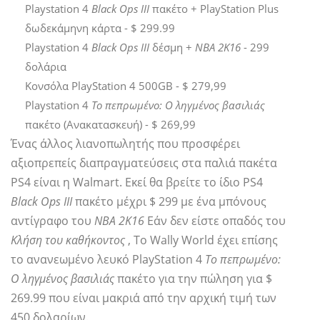
Playstation 4
Black Ops III
πακέτο + PlayStation Plus
δωδεκάμηνη κάρτα - $ 299.99
Playstation 4
Black Ops III
δέσμη +
ΝΒΑ 2Κ16
- 299
δολάρια
Κονσόλα PlayStation 4 500GB - $ 279,99
Playstation 4
Το πεπρωμένο: Ο ληγμένος βασιλιάς
πακέτο (Ανακατασκευή) - $ 269,99
Ένας άλλος λιανοπωλητής που προσφέρει
αξιοπρεπείς διαπραγματεύσεις στα παλιά πακέτα
PS4 είναι η Walmart. Εκεί θα βρείτε το ίδιο PS4
Black Ops III
πακέτο μέχρι $ 299 με ένα μπόνους
αντίγραφο του
ΝΒΑ 2Κ16
Εάν δεν είστε οπαδός του
Κλήση του καθήκοντος
, Το Wally World έχει επίσης
το ανανεωμένο λευκό PlayStation 4
Το πεπρωμένο:
Ο ληγμένος βασιλιάς
πακέτο για την πώληση για $
269.99 που είναι μακριά από την αρχική τιμή των
450 δολαρίων.