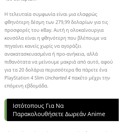
Η τελευταία συμφωνία είναι μια ελαφρώς
φθηνότερη δέσμη των 279,99 δολαρίων για τις
προσφορές του eBay. Αυτή η ολοκαίνουργια
κονσόλα είναι η φθηνότερη που βλέπουμε να
πηγαίνει κανείς χωρίς να αγοράζει
ανακατασκευασμένα ή προ-ανήκεια, αλλά
πιθανότατα να μείνουμε μακριά από αυτό, αφού
για τα 20 δολάρια περισσότερα θα πάρετε ένα
PlayStation 4 Slim
Uncharted 4
πακέτο μέχρι την
επόμενη εβδομάδα.
Ιστότοπους Για Να
Παρακολουθήσετε Δωρεάν Anime