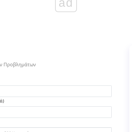
ad
Των Προβλημάτων
ά)