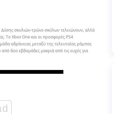
 Δύσης σκυλιών-τρώνε-σκύλων τελειώνουν, αλλά
ς. Το Xbox One και οι προσφορές PS4
μάδα αδράνειας μεταξύ της τελευταίας ράμπας
ο από δύο εβδομάδες μακριά από τις ευχές για
ad