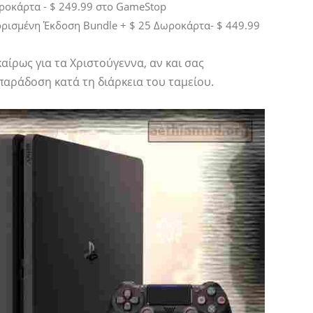
Δωροκάρτα - $ 249.99 στο GameStop
ιορισμένη Έκδοση Bundle + $ 25 Δωροκάρτα- $ 449.99
αίρως για τα Χριστούγεννα, αν και σας
παράδοση κατά τη διάρκεια του ταμείου.