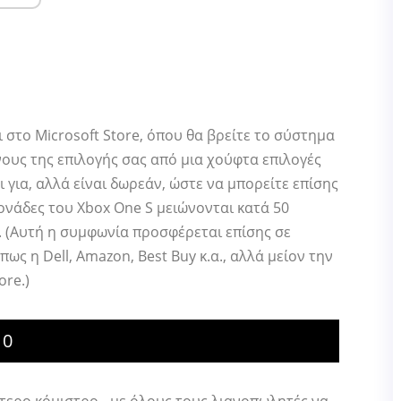
 στο Microsoft Store, όπου θα βρείτε το σύστημα
ους της επιλογής σας από μια χούφτα επιλογές
τι για, αλλά είναι δωρεάν, ώστε να μπορείτε επίσης
μονάδες του Xbox One S μειώνονται κατά 50
α. (Αυτή η συμφωνία προσφέρεται επίσης σε
ς η Dell, Amazon, Best Buy κ.α., αλλά μείον την
ore.)
10