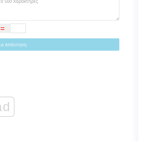
ια Απάντηση
ad