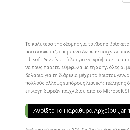
Το καλύτερο της δέσμης για το Xbone βρίσκεται
που συσκευάζεται με ένα δωρεάν παιχνίδι μπόν
Ubisoft. Δεν είναι τίτλοι για να γράψουν το σπί
να τους πάρετε. Σύμφωνα με τη Sony, όλες οι 
δολάρια για τη διάρκεια μέχρι τα Χριστούγενν
πολλούς άλλους εμπόρους λιανικής πώλησης όπω
επιλογή δωρεάν παιχνιδιού από το Microsoft St
Ανοίξτε Τα Παράθυρα Αρχείου .jar 