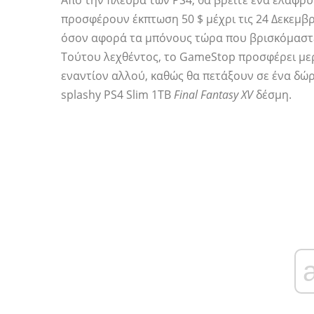
Από την πλευρά των PS4, θα βρείτε ένα ελαφρύ
προσφέρουν έκπτωση 50 $ μέχρι τις 24 Δεκεμβρί
όσον αφορά τα μπόνους τώρα που βρισκόμαστε
Τούτου λεχθέντος, το GameStop προσφέρει μερ
εναντίον αλλού, καθώς θα πετάξουν σε ένα δώρο
splashy PS4 Slim 1TB
Final Fantasy XV
δέσμη.