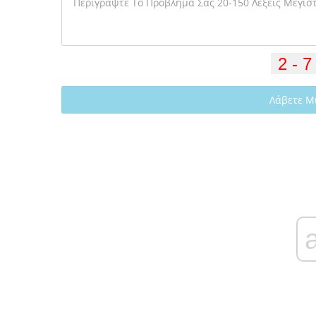
Λάβετε Μ