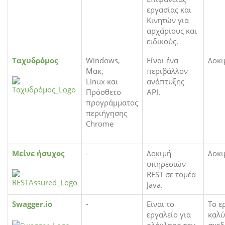
εργασίας και
Κινητών για
αρχάριους και
ειδικούς.
Ταχυδρόμος
Windows,
Είναι ένα
Δοκι
Μακ,
περιβάλλον
Linux και
ανάπτυξης
Πρόσθετο
API.
προγράμματος
περιήγησης
Chrome
Μείνε ήσυχος
-
Δοκιμή
Δοκι
υπηρεσιών
REST σε τομέα
Java.
Swagger.io
-
Είναι το
Το ε
εργαλείο για
καλύ
ολόκληρο τον
σχεδ