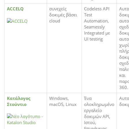
ACCELQ
συνεχείς
Codeless API
Αυτο
δοκιμές βάσει
Test
δοκι
cloud
Automation,
αυτο
Seamessly
σχεδ
Integrated με
δοκι
UI testing
αυτο
χωρί
πλήρ
δοκι
σχεδ
παλι
και
παρ
360.
Κατάλογος
Windows,
Ένα
Αυτο
Στούντιο
macOS, Linux
ολοκληρωμένο
δοκι
εργαλείο
δοκιμών API,
Ιστού,
Επιφάνειας