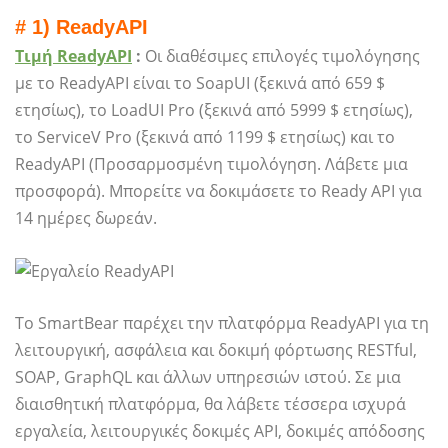
# 1) ReadyAPI
Τιμή ReadyAPI
:
Οι διαθέσιμες επιλογές τιμολόγησης
με το ReadyAPI είναι το SoapUI (ξεκινά από 659 $
ετησίως), το LoadUI Pro (ξεκινά από 5999 $ ετησίως),
το ServiceV Pro (ξεκινά από 1199 $ ετησίως) και το
ReadyAPI (Προσαρμοσμένη τιμολόγηση. Λάβετε μια
προσφορά). Μπορείτε να δοκιμάσετε το Ready API για
14 ημέρες δωρεάν.
Το SmartBear παρέχει την πλατφόρμα ReadyAPI για τη
λειτουργική, ασφάλεια και δοκιμή φόρτωσης RESTful,
SOAP, GraphQL και άλλων υπηρεσιών ιστού. Σε μια
διαισθητική πλατφόρμα, θα λάβετε τέσσερα ισχυρά
εργαλεία, λειτουργικές δοκιμές API, δοκιμές απόδοσης