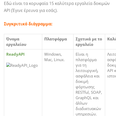
Εδώ είναι τα κορυφαία 15 καλύτερα εργαλεία δοκιμών
API (Έγινε έρευνα για εσάς).
Συγκριτικό διάγραμμα:
Όνομα
Πλατφόρμα
Σχετικά με το
Καλύ
εργαλείου
εργαλείο
ReadyAPI
Windows,
Είναι η
Λειτ
Mac, Linux.
πλατφόρμα
ασφά
για τη
δοκι
λειτουργική,
API 
ασφάλεια και
ιστο
δοκιμή
φόρτωσης
RESTful, SOAP,
GraphQL και
άλλων
διαδικτυακών
υπηρεσιών.