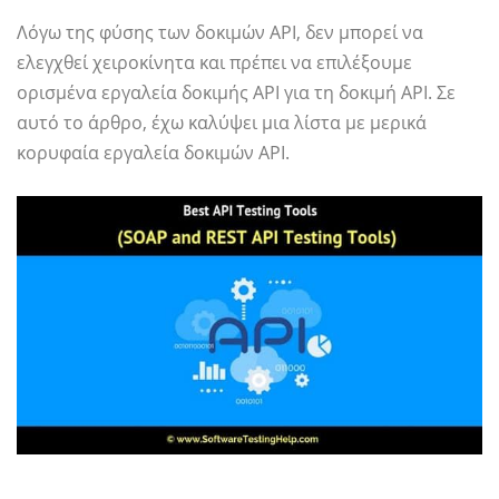
Λόγω της φύσης των δοκιμών API, δεν μπορεί να
ελεγχθεί χειροκίνητα και πρέπει να επιλέξουμε
ορισμένα εργαλεία δοκιμής API για τη δοκιμή API. Σε
αυτό το άρθρο, έχω καλύψει μια λίστα με μερικά
κορυφαία εργαλεία δοκιμών API.