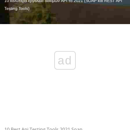
10 καλύτερα εργαλεία δοκιμών API το 2021 (SOAP και REST API
Testing Tools)
ad
10 Best Api Testing Tools 2021 Soap