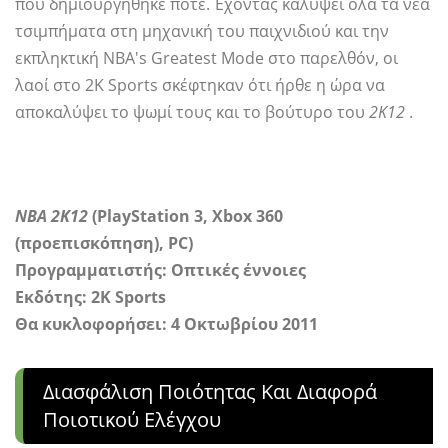
που δημιουργήθηκε ποτέ. Έχοντας καλύψει όλα τα νέα
τσιμπήματα στη μηχανική του παιχνιδιού και την
εκπληκτική NBA's Greatest Mode στο παρελθόν, οι
λαοί στο 2K Sports σκέφτηκαν ότι ήρθε η ώρα να
αποκαλύψει το ψωμί τους και το βούτυρο του
2Κ12
.
ΝΒΑ 2Κ12
(PlayStation 3, Xbox 360
(προεπισκόπηση), PC)
Προγραμματιστής:
Οπτικές έννοιες
Εκδότης: 2K Sports
Θα κυκλοφορήσει: 4 Οκτωβρίου 2011
Διασφάλιση Ποιότητας Και Διαφορά
Ποιοτικού Ελέγχου