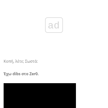
ad
Κοπή, λέτε; Σωστά:
Έχω dibs στο Zer0.