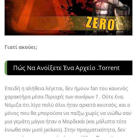
Γιατί ακούει;
Πώς Να Ανοίξετε Ένα Αρχείο .torrent
Επειδή η αλήθεια λέγεται, δεν ήμουν fan του κανενός
χαρακτήρα μέσα
Περιοχές των συνόρων 1
. Ούτε ένα.
Νόμιζα ότι λίγο πολύ όλοι ήταν αρκετά κουτσός, και ο
μόνος που θα μπορούσα να παίξω χωρίς να νιώθω σαν
μια γεμάτη μάγια ήταν ο Μορδεκάι (και μάλιστα τότε
ένιωθα σαν μισό jackass). Στην πραγματικότητα, δεν