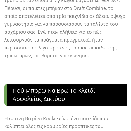
τρόπο με τον οποίο ο My Player εργάστηκε
ΝΒΑ 2Κ11
.
Πέρυσι, οι παίκτες μπήκαν στο Draft Combine, το
οποίο αποτελείται από τρία παιχνίδια σε άδειο, άψυχο
γυμναστήριο για να παρουσιάσουν τα ταλέντα του
αρχάριου σας. Ενώ ήταν αλήθεια για το πώς
λειτουργούν τα πράγματα πραγματικά, ήταν
περισσότερο ή λιγότερο ένας τρόπος εκπαίδευσης
τριών ωρών, και βαρετό, για εκκίνηση.
Πού Μπορώ Να Βρω Το Κλειδί
Ασφαλείας Δικτύου
Η φετινή Βιτρίνα Rookie είναι ένα παιχνίδι που
καλύπτει όλες τις κορυφαίες προοπτικές του