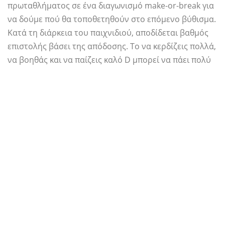
πρωταθλήματος σε ένα διαγωνισμό make-or-break για
να δούμε πού θα τοποθετηθούν στο επόμενο βύθισμα.
Κατά τη διάρκεια του παιχνιδιού, αποδίδεται βαθμός
επιστολής βάσει της απόδοσης. Το να κερδίζεις πολλά,
να βοηθάς και να παίζεις καλό D μπορεί να πάει πολύ
μακριά για να εξασφαλίσει ένα ζεστό στίβο.
Υπάρχουν επίσης ορισμένοι στόχοι - σε μένα,
χρειάστηκα να πάρω οκτώ βοηθήματα και να βοηθήσω
την αντίπαλη ομάδα σε λιγότερο από 29 τοις εκατό
από πίσω από τη γραμμή τριών σημείων. Αλλά ενώ
υπάρχει μόνο ένα παιχνίδι για να παίξει, δεν είναι ο
μόνος τρόπος για να εντυπωσιάσετε τους ανιχνευτές
καθ 'οδόν προς την προσγείωση ενός μεγάλου
πρωταρχικού συμβολαίου.
Μετά την πρόκληση Rookie, θα βρείτε τις γλωσσικές