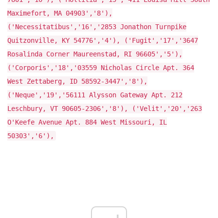
Maximefort, MA 04903','8'),
('Necessitatibus','16','2853 Jonathon Turnpike
Quitzonville, KY 54776','4'), ('Fugit','17','3647
Rosalinda Corner Maureenstad, RI 96605','5'),
('Corporis','18','03559 Nicholas Circle Apt. 364
West Zettaberg, ID 58592-3447','8'),
('Neque','19','56111 Alysson Gateway Apt. 212
Leschbury, VT 90605-2306','8'), ('Velit','20','263
O'Keefe Avenue Apt. 884 West Missouri, IL
50303','6'),