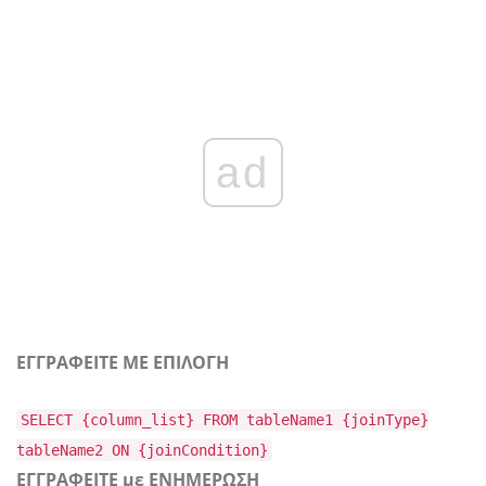
ad
ΕΓΓΡΑΦΕΙΤΕ ΜΕ ΕΠΙΛΟΓΗ
SELECT {column_list} FROM tableName1 {joinType}
tableName2 ON {joinCondition}
ΕΓΓΡΑΦΕΙΤΕ με ΕΝΗΜΕΡΩΣΗ