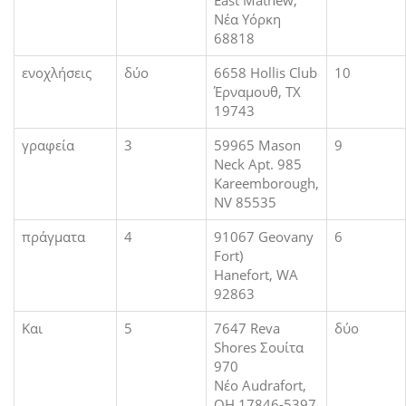
Νέα Υόρκη
68818
ενοχλήσεις
δύο
6658 Hollis Club
10
Έρναμουθ, ΤΧ
19743
γραφεία
3
59965 Mason
9
Neck Apt. 985
Kareemborough,
NV 85535
πράγματα
4
91067 Geovany
6
Fort)
Hanefort, WA
92863
Και
5
7647 Reva
δύο
Shores Σουίτα
970
Νέο Audrafort,
OH 17846-5397