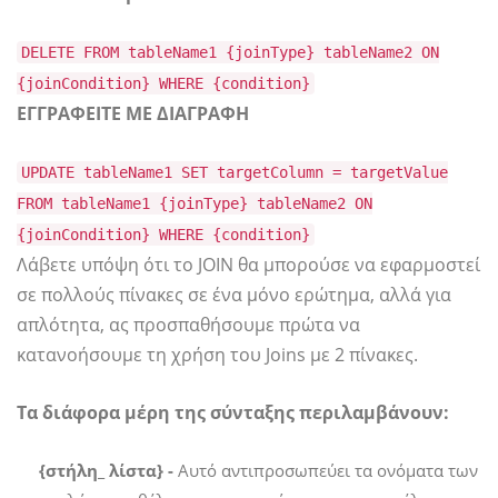
DELETE FROM tableName1 {joinType} tableName2 ON
{joinCondition} WHERE {condition}
ΕΓΓΡΑΦΕΙΤΕ ΜΕ ΔΙΑΓΡΑΦΗ
UPDATE tableName1 SET targetColumn = targetValue
FROM tableName1 {joinType} tableName2 ON
{joinCondition} WHERE {condition}
Λάβετε υπόψη ότι το JOIN θα μπορούσε να εφαρμοστεί
σε πολλούς πίνακες σε ένα μόνο ερώτημα, αλλά για
απλότητα, ας προσπαθήσουμε πρώτα να
κατανοήσουμε τη χρήση του Joins με 2 πίνακες.
Τα διάφορα μέρη της σύνταξης περιλαμβάνουν:
{στήλη_ λίστα} -
Αυτό αντιπροσωπεύει τα ονόματα των