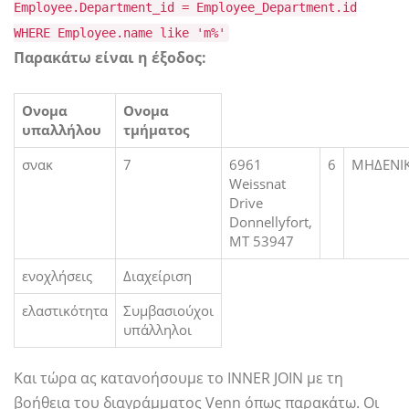
Employee.Department_id = Employee_Department.id
WHERE Employee.name like 'm%'
Παρακάτω είναι η έξοδος:
Ονομα
Ονομα
υπαλλήλου
τμήματος
σνακ
7
6961
6
ΜΗΔΕΝΙ
Weissnat
Drive
Donnellyfort,
MT 53947
ενοχλήσεις
Διαχείριση
ελαστικότητα
Συμβασιούχοι
υπάλληλοι
Και τώρα ας κατανοήσουμε το INNER JOIN με τη
βοήθεια του διαγράμματος Venn όπως παρακάτω. Οι