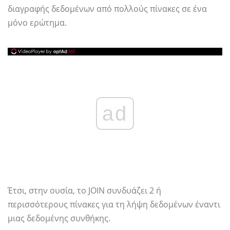
διαγραφής δεδομένων από πολλούς πίνακες σε ένα
μόνο ερώτημα.
ad
Έτσι, στην ουσία, το JOIN συνδυάζει 2 ή
περισσότερους πίνακες για τη λήψη δεδομένων έναντι
μιας δεδομένης συνθήκης.