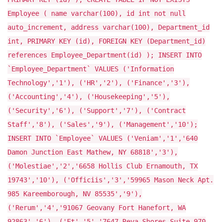
Employee ( name varchar(100), id int not null
auto_increment, address varchar(100), Department_id
int, PRIMARY KEY (id), FOREIGN KEY (Department_id)
references Employee_Department(id) ); INSERT INTO
`Employee_Department` VALUES ('Information
Technology','1'), ('HR','2'), ('Finance','3'),
('Accounting','4'), ('Housekeeping','5'),
('Security','6'), ('Support','7'), ('Contract
Staff','8'), ('Sales','9'), ('Management','10');
INSERT INTO `Employee` VALUES ('Veniam','1','640
Damon Junction East Mathew, NY 68818','3'),
('Molestiae','2','6658 Hollis Club Ernamouth, TX
19743','10'), ('Officiis','3','59965 Mason Neck Apt.
985 Kareemborough, NV 85535','9'),
('Rerum','4','91067 Geovany Fort Hanefort, WA
92863','6'), ('Et','5','7647 Reva Shores Suite 970