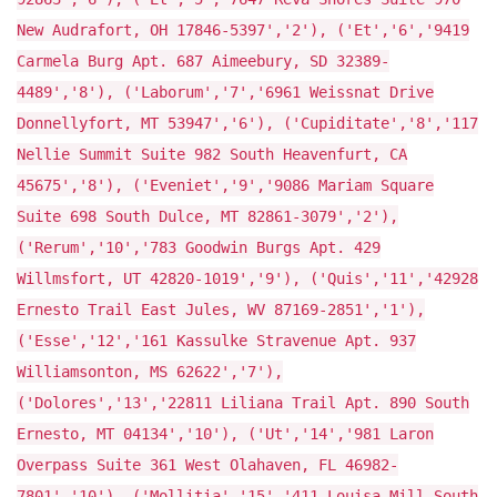
New Audrafort, OH 17846-5397','2'), ('Et','6','9419
Carmela Burg Apt. 687 Aimeebury, SD 32389-
4489','8'), ('Laborum','7','6961 Weissnat Drive
Donnellyfort, MT 53947','6'), ('Cupiditate','8','117
Nellie Summit Suite 982 South Heavenfurt, CA
45675','8'), ('Eveniet','9','9086 Mariam Square
Suite 698 South Dulce, MT 82861-3079','2'),
('Rerum','10','783 Goodwin Burgs Apt. 429
Willmsfort, UT 42820-1019','9'), ('Quis','11','42928
Ernesto Trail East Jules, WV 87169-2851','1'),
('Esse','12','161 Kassulke Stravenue Apt. 937
Williamsonton, MS 62622','7'),
('Dolores','13','22811 Liliana Trail Apt. 890 South
Ernesto, MT 04134','10'), ('Ut','14','981 Laron
Overpass Suite 361 West Olahaven, FL 46982-
7801','10'), ('Mollitia','15','411 Louisa Mill South