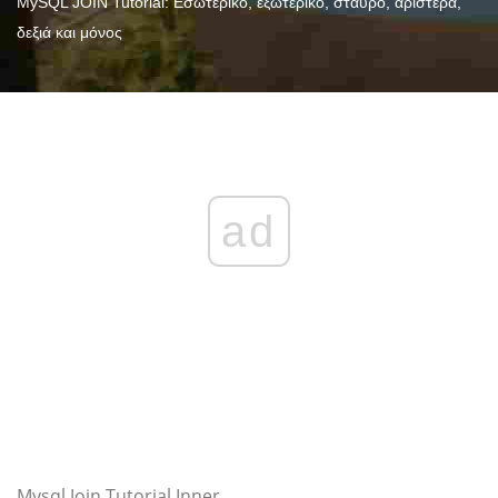
MySQL JOIN Tutorial: Εσωτερικό, εξωτερικό, σταυρό, αριστερά,
δεξιά και μόνος
ad
Mysql Join Tutorial Inner