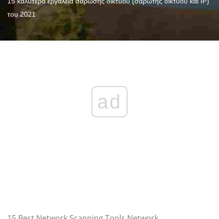
15 καλύτερα εργαλεία σάρωσης δικτύου (σαρωτής δικτύου και IP)
του 2021
ad
15 Best Network Scanning Tools Network