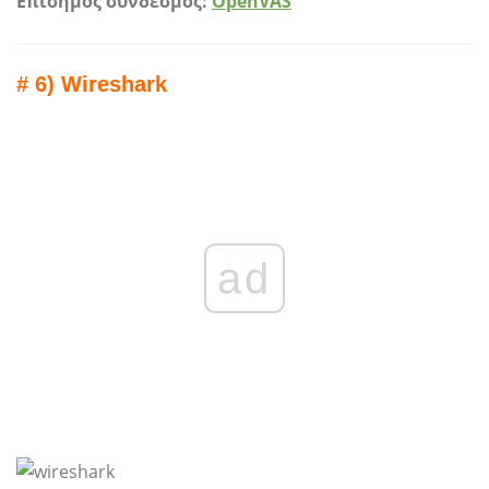
Επίσημος σύνδεσμος:
OpenVAS
# 6) Wireshark
ad