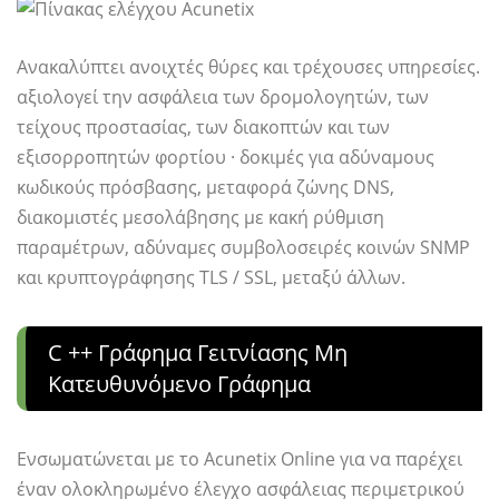
Ανακαλύπτει ανοιχτές θύρες και τρέχουσες υπηρεσίες.
αξιολογεί την ασφάλεια των δρομολογητών, των
τείχους προστασίας, των διακοπτών και των
εξισορροπητών φορτίου · δοκιμές για αδύναμους
κωδικούς πρόσβασης, μεταφορά ζώνης DNS,
διακομιστές μεσολάβησης με κακή ρύθμιση
παραμέτρων, αδύναμες συμβολοσειρές κοινών SNMP
και κρυπτογράφησης TLS / SSL, μεταξύ άλλων.
C ++ Γράφημα Γειτνίασης Μη
Κατευθυνόμενο Γράφημα
Ενσωματώνεται με το Acunetix Online για να παρέχει
έναν ολοκληρωμένο έλεγχο ασφάλειας περιμετρικού