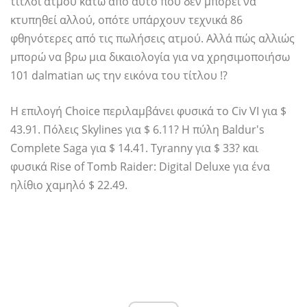
τίτλοι ατμού κάτω από αυτό που δεν μπορεί να
κτυπηθεί αλλού, οπότε υπάρχουν τεχνικά 86
φθηνότερες από τις πωλήσεις ατμού. Αλλά πώς αλλιώς
μπορώ να βρω μια δικαιολογία για να χρησιμοποιήσω
101 dalmatian ως την εικόνα του τίτλου !?
Η επιλογή Choice περιλαμβάνει φυσικά το Civ VI για $
43.91. Πόλεις Skylines για $ 6.11? Η πύλη Baldur's
Complete Saga για $ 14.41. Tyranny για $ 33? και
φυσικά Rise of Tomb Raider: Digital Deluxe για ένα
ηλίθιο χαμηλό $ 22.49.