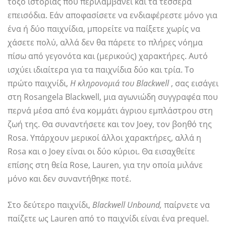
τόξο ιστορίας που περιλαμβάνει και τα τέσσερα
επεισόδια. Εάν αποφασίσετε να ενδιαφέρεστε μόνο για
ένα ή δύο παιχνίδια, μπορείτε να παίξετε χωρίς να
χάσετε πολύ, αλλά δεν θα πάρετε το πλήρες νόημα
πίσω από γεγονότα και (μερικούς) χαρακτήρες. Αυτό
ισχύει ιδιαίτερα για τα παιχνίδια δύο και τρία. Το
πρώτο παιχνίδι,
Η κληρονομιά του Blackwell
, σας εισάγει
στη Rosangela Blackwell, μια αγωνιώδη συγγραφέα που
περνά μέσα από ένα κομμάτι άγριου εμπλάστρου στη
ζωή της. Θα συναντήσετε και τον Joey, τον βοηθό της
Rosa. Υπάρχουν μερικοί άλλοι χαρακτήρες, αλλά η
Rosa και ο Joey είναι οι δύο κύριοι. Θα εισαχθείτε
επίσης στη θεία Rose, Lauren, για την οποία μιλάνε
μόνο και δεν συναντήθηκε ποτέ.
Στο δεύτερο παιχνίδι,
Blackwell Unbound,
παίρνετε να
παίζετε ως Lauren από το παιχνίδι είναι ένα prequel.