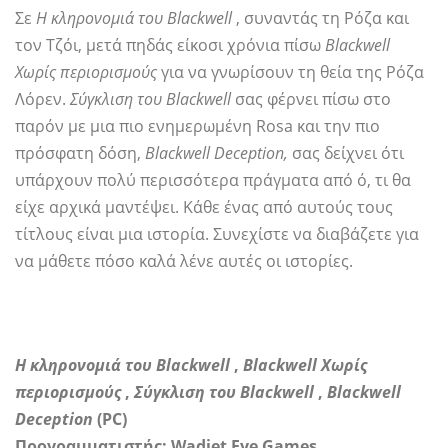
Σε
Η κληρονομιά του Blackwell
, συναντάς τη Ρόζα και
τον Τζόι, μετά πηδάς είκοσι χρόνια πίσω
Blackwell
Χωρίς περιορισμούς
για να γνωρίσουν τη θεία της Ρόζα
Λόρεν.
Σύγκλιση του Blackwell
σας φέρνει πίσω στο
παρόν με μια πιο ενημερωμένη Rosa και την πιο
πρόσφατη δόση,
Blackwell Deception,
σας δείχνει ότι
υπάρχουν πολύ περισσότερα πράγματα από ό, τι θα
είχε αρχικά μαντέψει. Κάθε ένας από αυτούς τους
τίτλους είναι μια ιστορία. Συνεχίστε να διαβάζετε για
να μάθετε πόσο καλά λένε αυτές οι ιστορίες.
Η κληρονομιά του Blackwell
,
Blackwell Χωρίς
περιορισμούς
,
Σύγκλιση του Blackwell
,
Blackwell
Deception
(PC)
Προγραμματιστής: Wadjet Eye Games