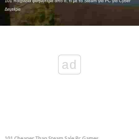
101 παιχνίδια φθηνότερα από ό, τι με το Steam για PC για Cyber ​​
Δευτέρα
ad
101 Cheaper Than Steam Sale Pc Games