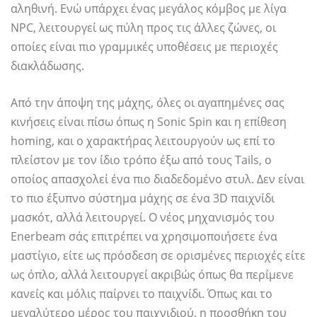
αληθινή. Ενώ υπάρχει ένας μεγάλος κόμβος με λίγα
NPC, λειτουργεί ως πύλη προς τις άλλες ζώνες, οι
οποίες είναι πιο γραμμικές υποθέσεις με περιοχές
διακλάδωσης.
Από την άποψη της μάχης, όλες οι αγαπημένες σας
κινήσεις είναι πίσω όπως η Sonic Spin και η επίθεση
homing, και ο χαρακτήρας λειτουργούν ως επί το
πλείστον με τον ίδιο τρόπο έξω από τους Tails, ο
οποίος απασχολεί ένα πιο διαδεδομένο στυλ. Δεν είναι
το πιο έξυπνο σύστημα μάχης σε ένα 3D παιχνίδι
μασκότ, αλλά λειτουργεί. Ο νέος μηχανισμός του
Enerbeam σάς επιτρέπει να χρησιμοποιήσετε ένα
μαστίγιο, είτε ως πρόσδεση σε ορισμένες περιοχές είτε
ως όπλο, αλλά λειτουργεί ακριβώς όπως θα περίμενε
κανείς και μόλις παίρνει το παιχνίδι. Όπως και το
μεγαλύτερο μέρος του παιχνιδιού, η προσθήκη του