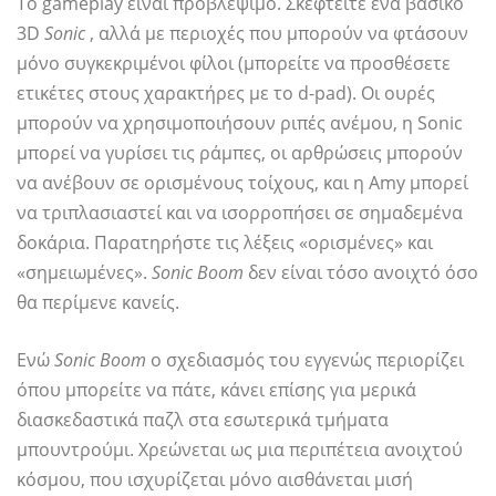
Το gameplay είναι προβλέψιμο. Σκεφτείτε ένα βασικό
3D
Sonic
, αλλά με περιοχές που μπορούν να φτάσουν
μόνο συγκεκριμένοι φίλοι (μπορείτε να προσθέσετε
ετικέτες στους χαρακτήρες με το d-pad). Οι ουρές
μπορούν να χρησιμοποιήσουν ριπές ανέμου, η Sonic
μπορεί να γυρίσει τις ράμπες, οι αρθρώσεις μπορούν
να ανέβουν σε ορισμένους τοίχους, και η Amy μπορεί
να τριπλασιαστεί και να ισορροπήσει σε σημαδεμένα
δοκάρια. Παρατηρήστε τις λέξεις «ορισμένες» και
«σημειωμένες».
Sonic Boom
δεν είναι τόσο ανοιχτό όσο
θα περίμενε κανείς.
Ενώ
Sonic Boom
ο σχεδιασμός του εγγενώς περιορίζει
όπου μπορείτε να πάτε, κάνει επίσης για μερικά
διασκεδαστικά παζλ στα εσωτερικά τμήματα
μπουντρούμι. Χρεώνεται ως μια περιπέτεια ανοιχτού
κόσμου, που ισχυρίζεται μόνο αισθάνεται μισή