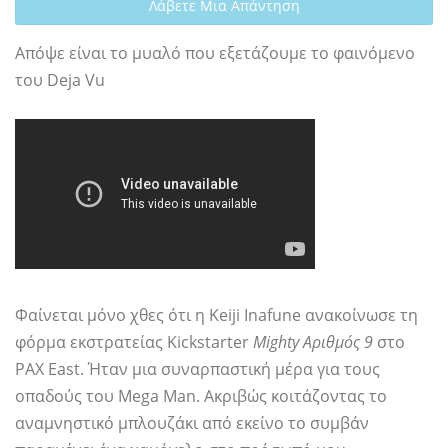
Λάβετε Μια Απάντηση
Απόψε είναι το μυαλό που εξετάζουμε το φαινόμενο
του Deja Vu
Φαίνεται μόνο χθες ότι η Keiji Inafune ανακοίνωσε τη
φόρμα εκστρατείας Kickstarter
Mighty Αριθμός 9
στο
PAX East. Ήταν μια συναρπαστική μέρα για τους
οπαδούς του Mega Man. Ακριβώς κοιτάζοντας το
αναμνηστικό μπλουζάκι από εκείνο το συμβάν