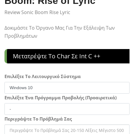
Boom: Rise of Lyric
Review Sonic Boom Rise Lyric
Δοκιμάστε Το Όργανο Μας Για Την Εξάλειψη Των
Προβλημάτων
Μετατρέψτε Το Char Σε Int C ++
Επιλέξτε Το Λειτουργικό Σύστημα
Επιλέξτε Ένα Πρόγραμμα Προβολής (Προαιρετικά)
Περιγράψτε Το Πρόβλημά Σας