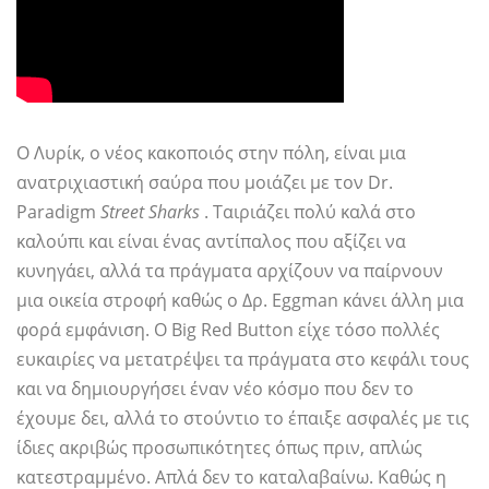
Ο Λυρίκ, ο νέος κακοποιός στην πόλη, είναι μια
ανατριχιαστική σαύρα που μοιάζει με τον Dr.
Paradigm
Street Sharks
. Ταιριάζει πολύ καλά στο
καλούπι και είναι ένας αντίπαλος που αξίζει να
κυνηγάει, αλλά τα πράγματα αρχίζουν να παίρνουν
μια οικεία στροφή καθώς ο Δρ. Eggman κάνει άλλη μια
φορά εμφάνιση. Ο Big Red Button είχε τόσο πολλές
ευκαιρίες να μετατρέψει τα πράγματα στο κεφάλι τους
και να δημιουργήσει έναν νέο κόσμο που δεν το
έχουμε δει, αλλά το στούντιο το έπαιξε ασφαλές με τις
ίδιες ακριβώς προσωπικότητες όπως πριν, απλώς
κατεστραμμένο. Απλά δεν το καταλαβαίνω. Καθώς η