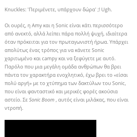
Knuckles: 'Περιμένετε, υπάρχουν δώρα' ;! Ugh.
Οι ουρές, η Amy και η Sonic είναι κάτι περισσότερο
από ανεκτό, αλλά λείπει πάρα πολλή ψυχή, ιδιαίτερα
όταν πρόκειται για τον πρωταγωνιστή ήρωα. Υπάρχει
απολύτως ένας τρόπος για να κάνετε Sonic
χαριτωμένο και campy και να ξεφύγετε με αυτό.
Παρόλο που μια μεγάλη ομάδα ανθρώπων θα βρει
πάντα τον χαρακτήρα ενοχλητικό, έχω βρει το «είσαι
πολύ αργή» με το χτύπημα των δακτύλων του Sonic,
που είναι φανταστικό και μερικές φορές ακούσια
αστείο. Σε
Sonic Boom
, αυτός είναι μιλάκας, που είναι
ντροπή.