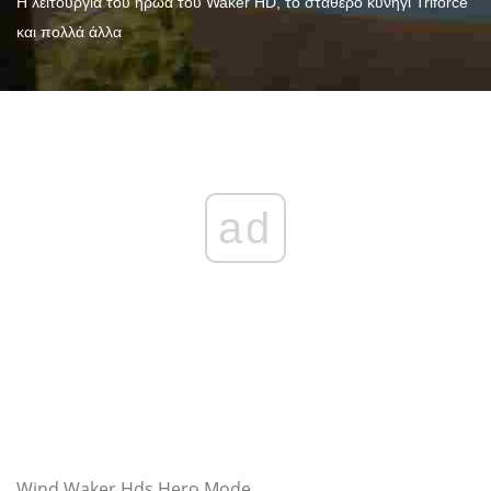
Η λειτουργία του ήρωα του Waker HD, το σταθερό κυνήγι Triforce
και πολλά άλλα
ad
Wind Waker Hds Hero Mode