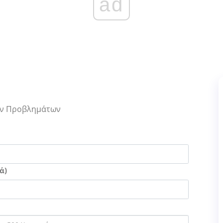
ad
Των Προβλημάτων
ά)