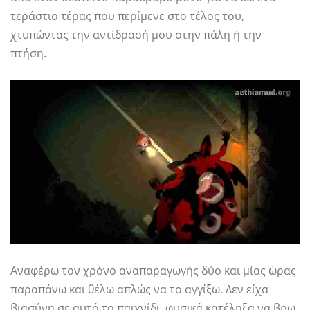
τεράστιο τέρας που περίμενε στο τέλος του,
χτυπώντας την αντίδρασή μου στην πάλη ή την
πτήση.
Αναφέρω τον χρόνο αναπαραγωγής δύο και μίας ώρας
παραπάνω και θέλω απλώς να το αγγίξω. Δεν είχα
βιασύνη σε αυτό το παιχνίδι, φυσικά κατέληξα να βρω