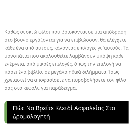
Καθώς οι οκτώ φίλοι που βρίσκονται σε μια απόδραση
στο βουνό εργάζονται για να επιβιώσουν, θα ελέγχετε
κάθε ένα από αυτούς, κάνοντας επιλογές γι 'αυτούς. Τα
μονοπάτια που ακολουθείτε λαμβάνουν υπόψη κάθε
ενέργεια, από μικρές επιλογές, όπως την επιλογή να
πάρει ένα βιβλίο, σε μεγάλα ηθικά διλήμματα. Ίσως
χρειαστεί να αποφασίσετε να πυροβολήσετε τον φίλο
σας στο κεφάλι, για παράδειγμα.
Πώς Να Βρείτε Κλειδί Ασφαλείας Στο
Δρομολογητή