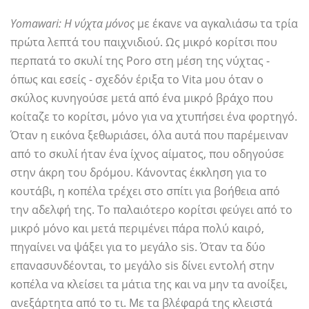
Yomawari: Η νύχτα μόνος
με έκανε να αγκαλιάσω τα τρία
πρώτα λεπτά του παιχνιδιού. Ως μικρό κορίτσι που
περπατά το σκυλί της Poro στη μέση της νύχτας -
όπως και εσείς - σχεδόν έριξα το Vita μου όταν ο
σκύλος κυνηγούσε μετά από ένα μικρό βράχο που
κοίταζε το κορίτσι, μόνο για να χτυπήσει ένα φορτηγό.
Όταν η εικόνα ξεθωριάσει, όλα αυτά που παρέμειναν
από το σκυλί ήταν ένα ίχνος αίματος, που οδηγούσε
στην άκρη του δρόμου. Κάνοντας έκκληση για το
κουτάβι, η κοπέλα τρέχει στο σπίτι για βοήθεια από
την αδελφή της. Το παλαιότερο κορίτσι φεύγει από το
μικρό μόνο και μετά περιμένει πάρα πολύ καιρό,
πηγαίνει να ψάξει για το μεγάλο sis. Όταν τα δύο
επανασυνδέονται, το μεγάλο sis δίνει εντολή στην
κοπέλα να κλείσει τα μάτια της και να μην τα ανοίξει,
ανεξάρτητα από το τι. Με τα βλέφαρά της κλειστά