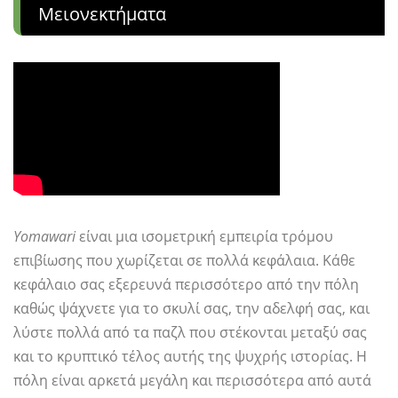
Μειονεκτήματα
Yomawari
είναι μια ισομετρική εμπειρία τρόμου
επιβίωσης που χωρίζεται σε πολλά κεφάλαια. Κάθε
κεφάλαιο σας εξερευνά περισσότερο από την πόλη
καθώς ψάχνετε για το σκυλί σας, την αδελφή σας, και
λύστε πολλά από τα παζλ που στέκονται μεταξύ σας
και το κρυπτικό τέλος αυτής της ψυχρής ιστορίας. Η
πόλη είναι αρκετά μεγάλη και περισσότερα από αυτά