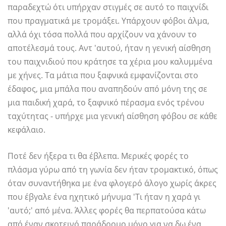
παραδεχτώ ότι υπήρχαν στιγμές σε αυτό το παιχνίδι
που πραγματικά με τρομάξει. Υπάρχουν φόβοι άλμα,
αλλά όχι τόσα πολλά που αρχίζουν να χάνουν το
αποτέλεσμά τους. Αντ 'αυτού, ήταν η γενική αίσθηση
του παιχνιδιού που κράτησε τα χέρια μου καλυμμένα
με χήνες. Τα μάτια που ξαφνικά εμφανίζονται στο
έδαφος, μια μπάλα που αναπηδούν από μόνη της σε
μια παιδική χαρά, το ξαφνικό πέρασμα ενός τρένου
ταχύτητας - υπήρχε μια γενική αίσθηση φόβου σε κάθε
κεφάλαιο.
Ποτέ δεν ήξερα τι θα έβλεπα. Μερικές φορές το
πλάσμα γύρω από τη γωνία δεν ήταν τρομακτικό, όπως
όταν συναντήθηκα με ένα φλογερό άλογο χωρίς άκρες
που έβγαλε ένα ηχητικό μήνυμα 'Τι ήταν η χαρά γι
'αυτό;' από μένα. Άλλες φορές θα περπατούσα κάτω
από έναν σκοτεινό παράδρομο μόνο για να δω ένα