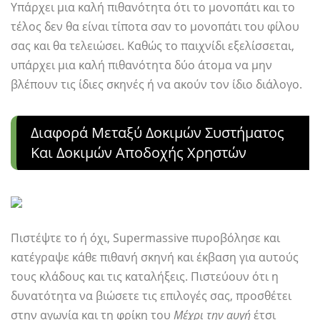
Υπάρχει μια καλή πιθανότητα ότι το μονοπάτι και το
τέλος δεν θα είναι τίποτα σαν το μονοπάτι του φίλου
σας και θα τελειώσει. Καθώς το παιχνίδι εξελίσσεται,
υπάρχει μια καλή πιθανότητα δύο άτομα να μην
βλέπουν τις ίδιες σκηνές ή να ακούν τον ίδιο διάλογο.
Διαφορά Μεταξύ Δοκιμών Συστήματος
Και Δοκιμών Αποδοχής Χρηστών
Πιστέψτε το ή όχι, Supermassive πυροβόλησε και
κατέγραψε κάθε πιθανή σκηνή και έκβαση για αυτούς
τους κλάδους και τις καταλήξεις. Πιστεύουν ότι η
δυνατότητα να βιώσετε τις επιλογές σας, προσθέτει
στην αγωνία και τη φρίκη του
Μέχρι την αυγή
έτσι