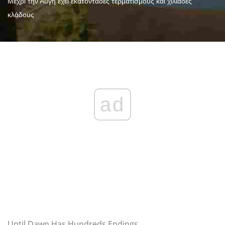
Μέχρι την Αυγή έχει εκατοντάδες τερματισμούς και χιλιάδες
κλάδους
ad
Until Dawn Has Hundreds Endings