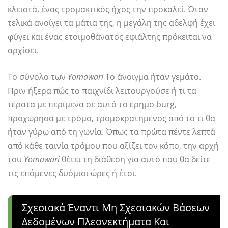
κλειστά, ένας τρομακτικός ήχος την προκαλεί. Όταν
τελικά ανοίγει τα μάτια της, η μεγάλη της αδελφή έχει
φύγει και ένας ετοιμοθάνατος εφιάλτης πρόκειται να
αρχίσει.
Το σύνολο των
Yomawari
Το άνοιγμα ήταν γεμάτο.
Πριν ήξερα πώς το παιχνίδι λειτουργούσε ή τι τα
τέρατα με περίμενα σε αυτό το έρημο burg,
προχώρησα με τρόμο, τρομοκρατημένος από το τι θα
ήταν γύρω από τη γωνία. Όπως τα πρώτα πέντε λεπτά
από κάθε ταινία τρόμου που αξίζει τον κόπο, την αρχή
του
Yomawari
θέτει τη διάθεση για αυτό που θα δείτε
τις επόμενες δυόμισι ώρες ή έτσι.
Σχεσιακά Έναντι Μη Σχεσιακών Βάσεων
Δεδομένων Πλεονεκτήματα Και