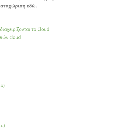
 καταχώριση εδώ.
ιαχειρίζονται το Cloud
ιών cloud
ιο)
ια)