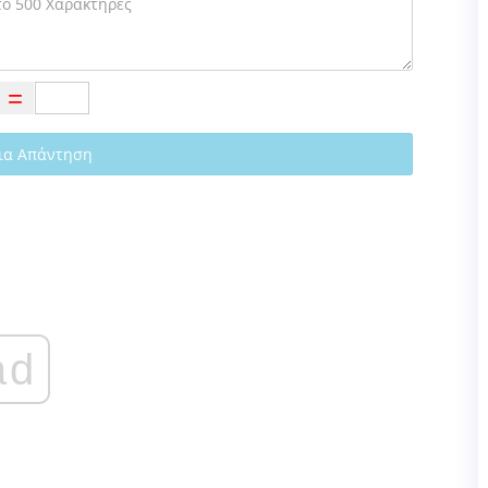
ια Απάντηση
ad