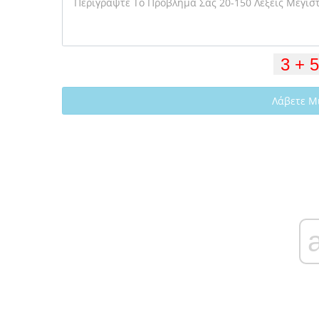
Λάβετε Μ