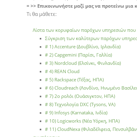
= >> Επικοινωνήστε μαζί μας να προτείνω μια
Τι θα μάθετε:
Λίστα των κορυφαίων παρόχων υπηρεσιών που δ
Σύγκριση των καλύτερων παρόχων υπηρεσ
# 1) Accenture (Δουβλίνο, Ιρλανδία)
# 2) Capgemini (Παρίσι, Γαλλία)
# 3) Nordcloud (Ελσίνκι, Φινλανδία)
# 4) REAN Cloud
# 5) Rackspace (Τέξας, ΗΠΑ)
# 6) Cloudreach (Λονδίνο, Ηνωμένο Βασίλε
# 7) 2ο ρολόι (Ουάσιγκτον, ΗΠΑ)
# 8) Τεχνολογία DXC (Tysons, VA)
# 9) Infosys (Karnataka, Ινδία)
# 10) Logicworks (Νέα Υόρκη, ΗΠΑ)
# 11) CloudNexa (Φιλαδέλφεια, Πενσυλβάν