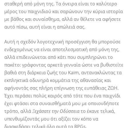
σταθερή από μόνη της. Τα όνειρα είναι το καλύτερο
μέρος του παιχνιδιού και σαρώνουν την κύρια ιστορία
με βάθος και συναίσθημα, αλλά αν θέλετε να αφήσετε
αυτό πίσω, αυτή είναι η απώλειά σας.
Αυτή η σχεδόν λογοτεχνική προσέγγιση θα μπορούσε
ενδεχομένως να είναι αποτελεσματική από μόνη της,
αλλά επιδεινώνεται από κάτι που συμπληρώνει το
πακέτο: γράφοντας αρκετά γενναία ώστε να βυθιστείτε
βαθιά στη διάρκεια ζωής του Kaim, αντανακλώντας τα
εκπληκτικά οδυνηρά κομμάτια της αθανασίας και
αφήνοντάς σας πλήρη επίγνωση της ευπάθειας ΖΩΗ.
Έχει περάσει πολύς καιρός από τότε που ένα παιχνίδι
έχει φτάσει στα συναισθήματά μου με οποιονδήποτε
τρόπο, αλλά
Ξεχάσατε την Οδύσσεια
το έκανε τελικά,
υπενθυμίζοντάς μου ότι αξίζει τον κόπο να
διασκεδάσει τελικά όλα αυτά τα RPGs.