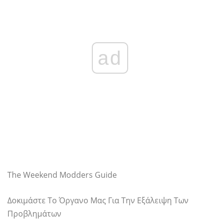
ad
The Weekend Modders Guide
Δοκιμάστε Το Όργανο Μας Για Την Εξάλειψη Των
Προβλημάτων