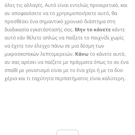
όλες τις αλλαγές. Αυτό είναι εντελώς προαιρετικό, και
αν αποφασίσετε να το χρησιμοποιήσετε αυτό, θα
προσθέσει ένα σημαντικό χρονικό διάστημα στη
διαδικασία εγκατάστασής σας.
Μην το κάνετε
κάντε
αυτό εάν θέλετε απλώς να παίξετε το παιχνίδι χωρίς
να έχετε τον έλεγχο πάνω σε μια δέσμη των
μικροσκοπικών λεπτομερειών.
Κάνω
το κάνετε αυτό,
αν σας αρέσει να παίζετε με πράγματα όπως το αν ένα
σπαθί με γονατισμό είναι με το ένα χέρι ή με τα δύο
χέρια και τι ταχύτητα περπατήματος είναι καλύτερη.