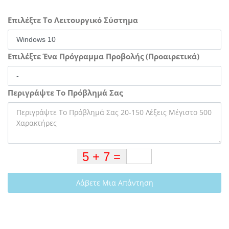
Επιλέξτε Το Λειτουργικό Σύστημα
Επιλέξτε Ένα Πρόγραμμα Προβολής (Προαιρετικά)
Περιγράψτε Το Πρόβλημά Σας
Λάβετε Μια Απάντηση