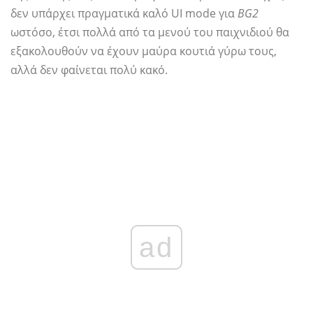
δεν υπάρχει πραγματικά καλό UI mode για
BG2
ωστόσο, έτσι πολλά από τα μενού του παιχνιδιού θα
εξακολουθούν να έχουν μαύρα κουτιά γύρω τους,
αλλά δεν φαίνεται πολύ κακό.
ad