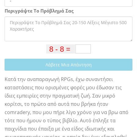
Περιγράψτε Το Πρόβλημά Σας
Λάβετε Μια Απάντηση
Κατά την αναπαραγωγή RPGs, έχω συναντήσει
καταστάσεις που ορισμένες φορές μου έδωσαν τις
ίδιες εμπειρίες στην πραγματική ζωή. Σαν μικρό
κορίτσι, το πρώτο από αυτά που βρήκα ήταν
comradery, που μου πήρε λίγο χρόνο για να βρω από
τότε που ήμουν ο τύπος βιβλίο. Αυτό έπληξε τα
παιχνίδια που έπαιξα με ένα είδος ιδιωτικής και