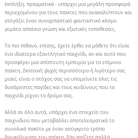
έκπληξη, πραγματικά - υπάρχει μια μεγάλη προσφορά
περιεχομένου για τους παίκτες που ανακαλύπτουν και
στεγάζει έναν συναρπαστικό φανταστικό κόσμο
γεμάτο απαίσια γνώση και εξωτικές τοποθεσίες.
Το πιο πιθανό, επίσης, έχετε έρθει να μάθετε ότι είναι
ένα ιδιαίτερα εξαντλητικό παιχνίδι, αν και αυτό που
προσφέρει μια απίστευτη εμπειρία για το επίμονο
παίκτη.
Σκοτεινές ψυχές
περισσότερο ή λιγότερο σας
μισεί; είναι ο στόχος σας να υπομείνετε όλες τις
δυσάρεστες παγίδες και τους κινδύνους που το
παιχνίδι ρίχνει το δρόμο σας.
Αλλά σε όλα αυτά, υπάρχει ένα στοιχείο του
παιχνιδιού που μεταβάλλει αποτελεσματικά το
συνολικό πακέτο με έναν ασύγκριτο τρόπο
διευκόλυνσης του παίκτη. Εάν παίζετε πολλά