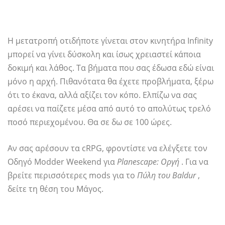
Η μετατροπή οτιδήποτε γίνεται στον κινητήρα Infinity
μπορεί να γίνει δύσκολη και ίσως χρειαστεί κάποια
δοκιμή και λάθος. Τα βήματα που σας έδωσα εδώ είναι
μόνο η αρχή. Πιθανότατα θα έχετε προβλήματα, ξέρω
ότι το έκανα, αλλά αξίζει τον κόπο. Ελπίζω να σας
αρέσει να παίζετε μέσα από αυτό το απολύτως τρελό
ποσό περιεχομένου. Θα σε δω σε 100 ώρες.
Αν σας αρέσουν τα cRPG, φροντίστε να ελέγξετε τον
Οδηγό Modder Weekend για
Planescape: Οργή
. Για να
βρείτε περισσότερες mods για το
Πύλη του Baldur
,
δείτε τη θέση του Μάγος.