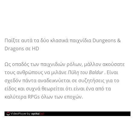
Παίξτε αυτά τα δύο κλασικά παιχνίδια Dungeons &
Dragons σε HD
Ως οπαδός των παιχνιδιών ρόλων, μάλλον ακούσατε
τους ανθρώπους να μιλάνε
Πύλη του Baldur
. Είναι
σχεδόν πάντα αναδεικνύεται σε συζητήσεις για το
είδος και συχνά θεωρείται ότι είναι ένα από τα
καλύτερα RPGs όλων των εποχών.