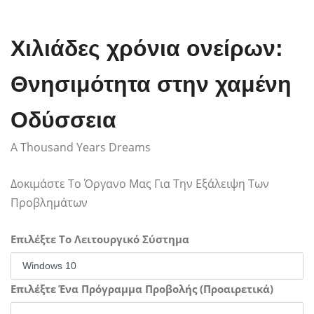
Χιλιάδες χρόνια ονείρων:
Θνησιμότητα στην χαμένη
Οδύσσεια
A Thousand Years Dreams
Δοκιμάστε Το Όργανο Μας Για Την Εξάλειψη Των
Προβλημάτων
Επιλέξτε Το Λειτουργικό Σύστημα
Επιλέξτε Ένα Πρόγραμμα Προβολής (Προαιρετικά)