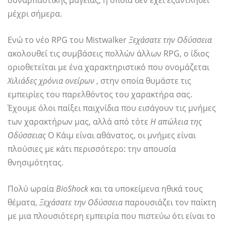
συναρπαστικής μαγείας, η οποία δεν έχει εξαντληθεί
μέχρι σήμερα.
Ενώ το νέο RPG του Mistwalker
Ξεχάσατε την Οδύσσεια
ακολουθεί τις συμβάσεις πολλών άλλων RPG, ο ίδιος
οριοθετείται με ένα χαρακτηριστικό που ονομάζεται
Χιλιάδες χρόνια ονείρων
, στην οποία θυμάστε τις
εμπειρίες του παρελθόντος του χαρακτήρα σας.
Έχουμε όλοι παίξει παιχνίδια που εισάγουν τις μνήμες
των χαρακτήρων μας, αλλά από τότε
Η απώλεια της
Οδύσσειας
Ο Κάιμ είναι αθάνατος, οι μνήμες είναι
πλούσιες με κάτι περισσότερο: την απουσία
θνησιμότητας.
Πολύ ωραία
BioShock
και τα υποκείμενα ηθικά τους
θέματα,
Ξεχάσατε την Οδύσσεια
παρουσιάζει τον παίκτη
με μια πλουσιότερη εμπειρία που πιστεύω ότι είναι το