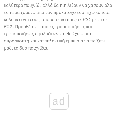
καλύτερο παιχνίδι, αλλά θα πιπιλίζουν να χάσουν όλο
το περιεχόμενο από τον προκάτοχό του. Έχω κάποια
καλά νέα για εσάς: μπορείτε να παίξετε
BG1
μέσα σε
BG2
. Προσθέστε κάποιες τροποποιήσεις και
τροποποιήσεις σφαλμάτων και θα έχετε μια
απρόσκοπτη και καταπληκτική εμπειρία να παίζετε
μαζί τα δύο παιχνίδια.
ad