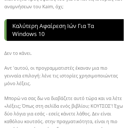
αναμνήσεων του Kaim, όχι;
Καλύτερη Αφαίρεση Ιών Για Τα
Windows 10
Δεν το κάνει.
Αντ 'αυτού, οι προγραμματιστές έκαναν μια πιο
γενναία επιλογή: λένε τις ιστορίες χρησιμοποιώντας
μόνο λέξεις.
Μπορώ να σας δω να διαβάζετε αυτό τώρα και να λέτε
«λέξεις; Όπως στη σελίδα ενός βιβλίου; ΚΟΥΤΣΟΣ'! Έχω
δύο λόγια για εσάς - εσείς κάνετε λάθος. Δεν είναι
καθόλου κουτσός. στην πραγματικότητα, είναι η πιο