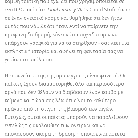
κομψή τακτική που έχω δει που χρησιμοποιείται σε
ένα RPG από τότε
Final Fantasy VII '
s Cloud Strife έπεσε
σε έναν ονειρικό κόσμο και θυμήθηκε ότι δεν ήταν
αυτός που νόμιζε ότι ήταν. Αντί να παίρνετε την
προφανή διαδρομή, κάνει κάτι παιχνίδια πριν να
υπάρχουν γραφικά για να τα στηρίξουν - σας λέει μια
εκπληκτική ιστορία και αφήνει τη φαντασία σας να
γεμίσει τα υπόλοιπα.
Η ειρωνεία αυτής της προσέγγισης είναι φανερή. Οι
παίκτες έχουν διαμαρτυρηθεί όλο και περισσότερο
αργά που δεν θέλουν να διαβάσουν έναν κουβά με
κείμενο και τώρα σας λέω ότι είναι το καλύτερο
πράγμα από τη στιγμή της βιασμού των αιγών.
Ευτυχώς, αυτοί οι παίκτες μπορούν να παραλείψουν
εντελώς τις ακολουθίες των ονείρων και να
απολαύσουν ακόμα τη δράση, η οποία είναι αρκετά