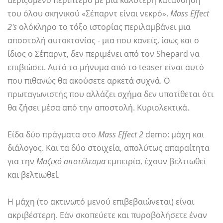
αεριζόμενο περίπτερο με μια καλύτερη κατανόηση
του όλου σκηνικού «Σέπαρντ είναι νεκρό».
Mass Effect
2's
ολόκληρο το τόξο ιστορίας περιλαμβάνει μια
αποστολή αυτοκτονίας - μια που κανείς, ίσως και ο
ίδιος ο Σέπαρντ, δεν περιμένει από τον Shepard να
επιβιώσει. Αυτό το μήνυμα από το teaser είναι αυτό
που πιθανώς θα ακούσετε αρκετά συχνά. Ο
πρωταγωνιστής που αλλάζει σχήμα δεν υποτίθεται ότι
θα ζήσει μέσα από την αποστολή. Κυριολεκτικά.
Είδα δύο πράγματα στο
Mass Effect 2
demo: μάχη και
διάλογος. Και τα δύο στοιχεία, απολύτως απαραίτητα
για την
Μαζικό αποτέλεσμα
εμπειρία, έχουν βελτιωθεί
και βελτιωθεί.
Η μάχη (το ακτινωτό μενού επιβεβαιώνεται) είναι
ακριβέστερη. Εάν σκοπεύετε και πυροβολήσετε έναν