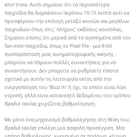
κλιπ trivia. Αυτό σημαίνει ότι τα περισσότερα
παιχνίδια θα διαρκέσουν περίπου 10-15 λεπτά αντί να
προσφέρουν την επιλογή μεταξύ κοντών και μεγάλων
παιχνιδιών όπως στις 'πλήρεις' εκδόσεις κονσόλας.
Σημαίνει επίσης ότι μερικά από τα αγαπημένα από τον
fan-mini-παιχνίδια, όπως το Pixel Flix - μια 8-bit
αναπαράσταση μιας κινηματογραφικής σκηνής -
μπορούν να πάρουν πολλές συναντήσεις για να
συναντήσουν. Δεν μπορείτε να ρυθμίσετε τίποτα
σχετικά με αυτήν τη λειτουργία εκτός από την
ενεργοποίηση του 'Buzz In' ή όχι, το οποίο είναι λίγο
ντροπή, αλλά είναι κατανοητό δεδομένου του τρόπου
Βραδιά ταινίας
χειρίζεται βαθμολόγηση.
Με μόνο ένα μηχανισμό βαθμολόγησης στη θέση του,
Βραδιά ταινίας
επιλέγει μια ασφαλή προσέγγιση. Μια
μπάρα βαθμολογίας, χωρισμένη σε πράσινα, κίτρινα