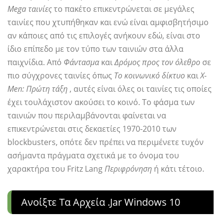
Mega ταινίες
το πακέτο επικεντρώνεται σε μεγάλες
ταινίες που χτυπήθηκαν και ενώ είναι αμφισβητήσιμο
αν κάποιες από τις επιλογές ανήκουν εδώ, είναι στο
ίδιο επίπεδο με τον τύπο των ταινιών στα άλλα
παιχνίδια. Από
Φάντασμα
και
Δρόμος προς τον όλεθρο
σε
πιο σύγχρονες ταινίες όπως
Το κοινωνικό δίκτυο
και
X-
Men: Πρώτη τάξη
, αυτές είναι όλες οι ταινίες τις οποίες
έχει τουλάχιστον ακούσει το κοινό. Το φάσμα των
ταινιών που περιλαμβάνονται φαίνεται να
επικεντρώνεται στις δεκαετίες 1970-2010 των
blockbusters, οπότε δεν πρέπει να περιμένετε τυχόν
ασήμαντα πράγματα σχετικά με το όνομα του
χαρακτήρα του Fritz Lang
Περιφρόνηση
ή κάτι τέτοιο.
Ανοίξτε Τα Αρχεία .jar Windows 10