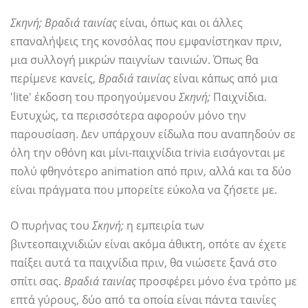
Σκηνή; Βραδιά ταινίας
είναι, όπως και οι άλλες
επαναλήψεις της κονσόλας που εμφανίστηκαν πριν,
μια συλλογή μικρών παιγνίων ταινιών. Όπως θα
περίμενε κανείς,
Βραδιά ταινίας
είναι κάπως από μια
'lite' έκδοση του προηγούμενου
Σκηνή;
Παιχνίδια.
Ευτυχώς, τα περισσότερα αφορούν μόνο την
παρουσίαση. Δεν υπάρχουν είδωλα που αναπηδούν σε
όλη την οθόνη και μίνι-παιχνίδια trivia εισάγονται με
πολύ φθηνότερο animation από πριν, αλλά και τα δύο
είναι πράγματα που μπορείτε εύκολα να ζήσετε με.
Ο πυρήνας του
Σκηνή;
η εμπειρία των
βιντεοπαιχνιδιών είναι ακόμα άθικτη, οπότε αν έχετε
παίξει αυτά τα παιχνίδια πριν, θα νιώσετε ξανά στο
σπίτι σας.
Βραδιά ταινίας
προσφέρει μόνο ένα τρόπο με
επτά γύρους, δύο από τα οποία είναι πάντα ταινίες