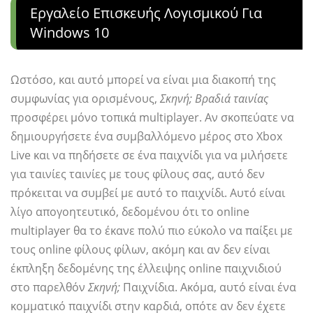
Εργαλείο Επισκευής Λογισμικού Για
Windows 10
Ωστόσο, και αυτό μπορεί να είναι μια διακοπή της
συμφωνίας για ορισμένους,
Σκηνή; Βραδιά ταινίας
προσφέρει μόνο τοπικά multiplayer. Αν σκοπεύατε να
δημιουργήσετε ένα συμβαλλόμενο μέρος στο Xbox
Live και να πηδήσετε σε ένα παιχνίδι για να μιλήσετε
για ταινίες ταινίες με τους φίλους σας, αυτό δεν
πρόκειται να συμβεί με αυτό το παιχνίδι. Αυτό είναι
λίγο απογοητευτικό, δεδομένου ότι το online
multiplayer θα το έκανε πολύ πιο εύκολο να παίξει με
τους online φίλους φίλων, ακόμη και αν δεν είναι
έκπληξη δεδομένης της έλλειψης online παιχνιδιού
στο παρελθόν
Σκηνή;
Παιχνίδια. Ακόμα, αυτό είναι ένα
κομματικό παιχνίδι στην καρδιά, οπότε αν δεν έχετε